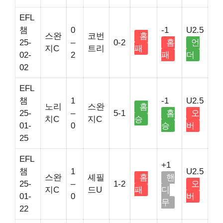
EFL
챔
0
-1
U2.5
스완
코번
홈
25-
–
0-2
홈
언
지C
트리
패
02-
2
패
더
02
EFL
챔
1
-1
U2.5
노리
스완
홈
25-
–
5-1
홈
오
치C
지C
승
01-
0
승
버
25
EFL
+1
챔
1
U2.5
스완
셰필
홈
핸
25-
–
1-2
오
지C
드U
패
디
01-
0
버
무
22