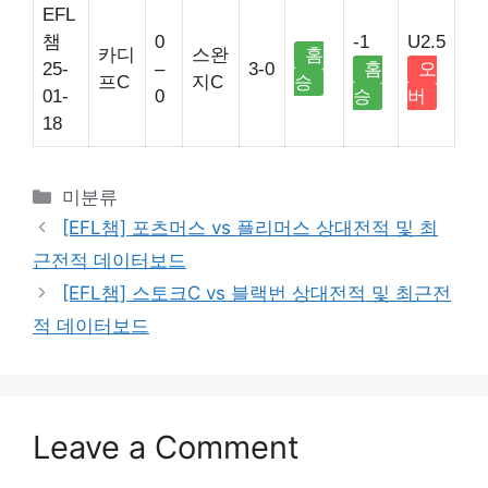
EFL
챔
0
-1
U2.5
카디
스완
홈
25-
–
3-0
홈
오
프C
지C
승
01-
0
승
버
18
Categories
미분류
[EFL챔] 포츠머스 vs 플리머스 상대전적 및 최
근전적 데이터보드
[EFL챔] 스토크C vs 블랙번 상대전적 및 최근전
적 데이터보드
Leave a Comment