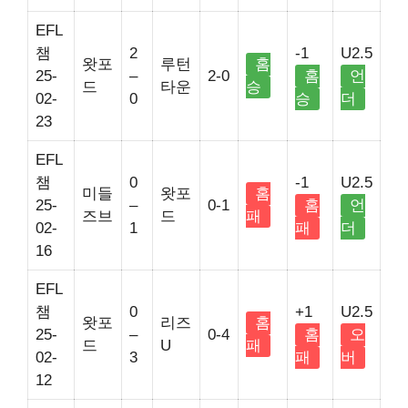
EFL
챔
2
-1
U2.5
왓포
루턴
홈
25-
–
2-0
홈
언
드
타운
승
02-
0
승
더
23
EFL
챔
0
-1
U2.5
미들
왓포
홈
25-
–
0-1
홈
언
즈브
드
패
02-
1
패
더
16
EFL
챔
0
+1
U2.5
왓포
리즈
홈
25-
–
0-4
홈
오
드
U
패
02-
3
패
버
12