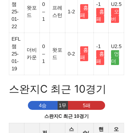
챔
0
-1
U2.5
왓포
프레
홈
25-
–
1-2
홈
오
드
스턴
패
01-
1
패
버
22
EFL
챔
0
-1
U2.5
더비
왓포
홈
25-
–
0-2
홈
언
카운
드
패
01-
1
패
더
19
스완지C 최근 10경기
4승
1무
5패
스완지C 최근 10경기
스
핸
오
전
승/