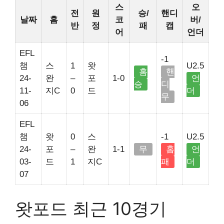
스
오
전
원
승/
핸디
날짜
홈
코
버/
반
정
패
캡
어
언더
EFL
-1
챔
스
1
왓
U2.5
홈
핸
24-
완
–
포
1-0
언
승
디
11-
지C
0
드
더
무
06
EFL
챔
왓
0
스
-1
U2.5
24-
포
–
완
1-1
무
홈
언
03-
드
1
지C
패
더
07
왓포드 최근 10경기