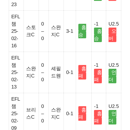
23
EFL
챔
0
-1
U2.5
스토
스완
홈
25-
–
3-1
홈
오
크C
지C
승
02-
0
승
버
16
EFL
챔
0
-1
U2.5
스완
셰필
홈
25-
–
0-1
홈
언
지C
드웬
패
02-
0
패
더
13
EFL
챔
0
-1
U2.5
브리
스완
홈
25-
–
0-1
홈
언
스C
지C
패
02-
0
패
더
09