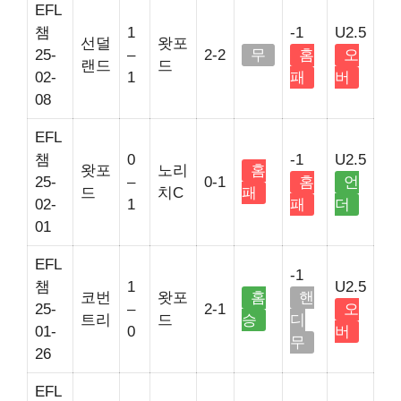
EFL
챔
1
-1
U2.5
선덜
왓포
25-
–
2-2
무
홈
오
랜드
드
02-
1
패
버
08
EFL
챔
0
-1
U2.5
왓포
노리
홈
25-
–
0-1
홈
언
드
치C
패
02-
1
패
더
01
EFL
-1
챔
1
U2.5
코번
왓포
홈
핸
25-
–
2-1
오
트리
드
승
디
01-
0
버
무
26
EFL