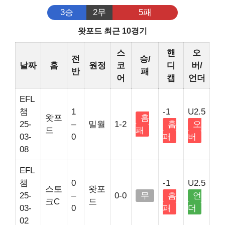
3승
2무
5패
왓포드 최근 10경기
스
핸
오
전
승/
날짜
홈
원정
코
디
버/
반
패
어
캡
언더
EFL
챔
1
-1
U2.5
왓포
홈
25-
–
밀월
1-2
홈
오
드
패
03-
0
패
버
08
EFL
챔
0
-1
U2.5
스토
왓포
25-
–
0-0
무
홈
언
크C
드
03-
0
패
더
02