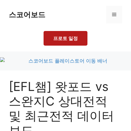
Skip
to
스코어보드
Menu
content
프로토 일정
[EFL챔] 왓포드 vs
스완지C 상대전적
및 최근전적 데이터
보드