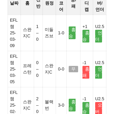
날짜
홈
원정
코
디
버/
반
패
어
캡
언더
EFL
챔
1
+1
U2.5
스완
미들
홈
25-
–
1-0
홈
언
지C
즈브
승
03-
0
승
더
09
EFL
챔
0
-1
U2.5
프레
스완
25-
–
0-0
무
홈
언
스턴
지C
03-
0
패
더
05
EFL
챔
2
-1
U2.5
스완
블랙
홈
25-
–
3-0
홈
오
지C
번
승
02-
0
승
버