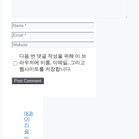
Name
Email
Website
다음 번 댓글 작성을 위해 이 브
라우저에 이름, 이메일, 그리고
웹사이트를 저장합니다.
[KB
O]
키
움
vs