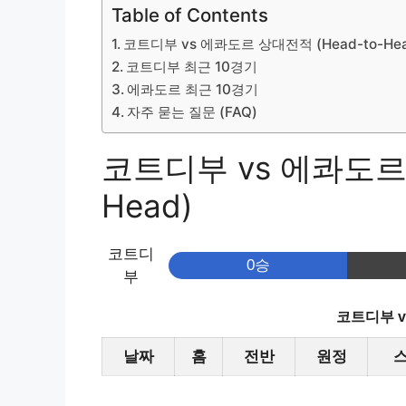
Table of Contents
코트디부 vs 에콰도르 상대전적 (Head-to-Hea
코트디부 최근 10경기
에콰도르 최근 10경기
자주 묻는 질문 (FAQ)
코트디부 vs 에콰도르 
Head)
코트디
0승
부
코트디부 
날짜
홈
전반
원정