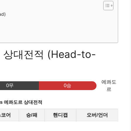
d)
상대전적 (Head-to-
에콰도
0무
0승
르
vs 에콰도르 상대전적
스코어
승/패
핸디캡
오버/언더