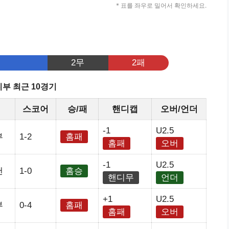
* 표를 좌우로 밀어서 확인하세요.
기
2무
2패
부 최근 10경기
스코어
승/패
핸디캡
오버/언더
-1
U2.5
부
1-2
홈패
홈패
오버
-1
U2.5
랜
1-0
홈승
핸디무
언더
+1
U2.5
부
0-4
홈패
홈패
오버