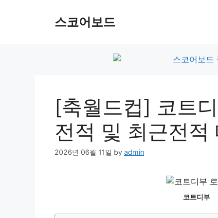
Skip
to
스코어보드
content
[축월드컵] 코트디
전적 및 최근전적
2026년 06월 11일
by
admin
코트디부