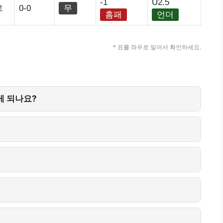
-1
U2.5
르
0-0
무
홈패
언더
* 표를 좌우로 밀어서 확인하세요.
게 되나요?