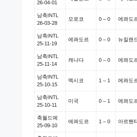
26-04-01
남축INTL
모로코
0 – 0
에콰도
26-03-28
남축INTL
에콰도르
0 – 0
뉴질랜
25-11-19
남축INTL
캐나다
0 – 0
에콰도
25-11-14
남축INTL
멕시코
1 – 1
에콰도
25-10-15
남축INTL
미국
0 – 1
에콰도
25-10-11
축월드예
에콰도르
1 – 0
아르헨
25-09-10