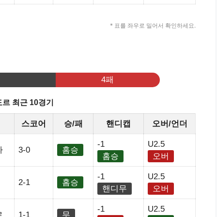
* 표를 좌우로 밀어서 확인하세요.
기
4패
르 최근 10경기
스코어
승/패
핸디캡
오버/언더
-1
U2.5
라
3-0
홈승
홈승
오버
-1
U2.5
2-1
홈승
핸디무
오버
-1
U2.5
르
1-1
무