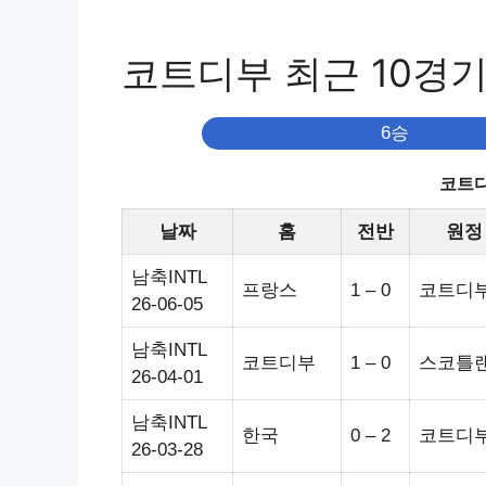
코트디부 최근 10경
6승
코트디
날짜
홈
전반
원정
남축INTL
프랑스
1 – 0
코트디
26-06-05
남축INTL
코트디부
1 – 0
스코틀
26-04-01
남축INTL
한국
0 – 2
코트디
26-03-28