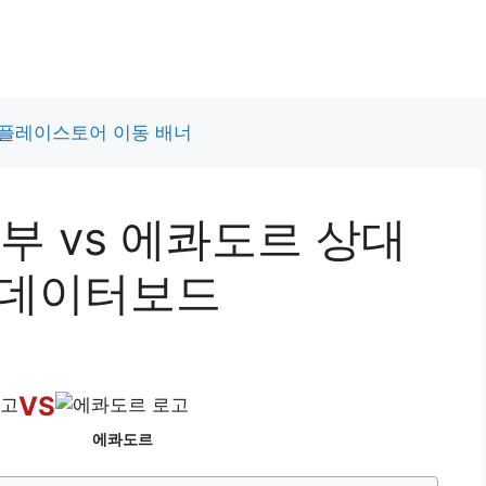
부 vs 에콰도르 상대
 데이터보드
VS
에콰도르