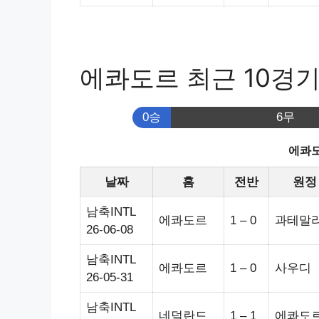
에콰도르 최근 10경
0승
6무
에콰도
날짜
홈
전반
원정
남축INTL
에콰도르
1 – 0
과테말
26-06-08
남축INTL
에콰도르
1 – 0
사우디
26-05-31
남축INTL
네덜란드
1 – 1
에콰도