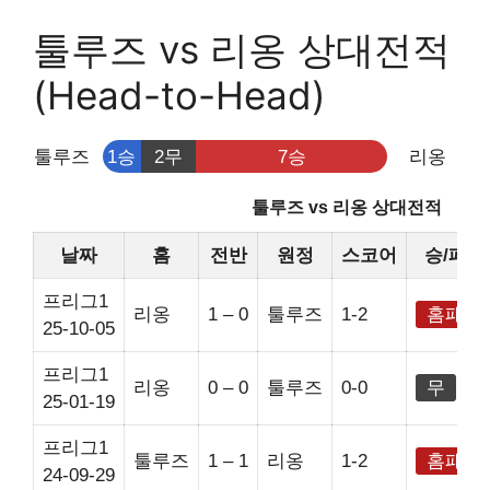
툴루즈 vs 리옹 상대전적
(Head-to-Head)
툴루즈
1승
2무
7승
리옹
툴루즈 vs 리옹 상대전적
날짜
홈
전반
원정
스코어
승/패
프리그1
리옹
1 – 0
툴루즈
1-2
홈패
25-10-05
프리그1
리옹
0 – 0
툴루즈
0-0
무
25-01-19
프리그1
툴루즈
1 – 1
리옹
1-2
홈패
24-09-29