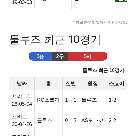
19-03-03
* 표를 좌우로 밀어서 확인하세요.
툴루즈 최근 10경기
3승
2무
5패
툴루즈 최근 10경기
날짜
홈
전반
원정
스코어
승
프리그1
RC스트라
1 – 1
툴루즈
1-2
26-05-04
프리그1
툴루즈
0 – 2
AS모나코
2-2
26-04-26