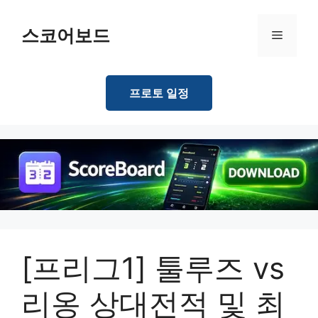
Skip
to
스코어보드
Menu
content
프로토 일정
[프리그1] 툴루즈 vs
리옹 상대전적 및 최