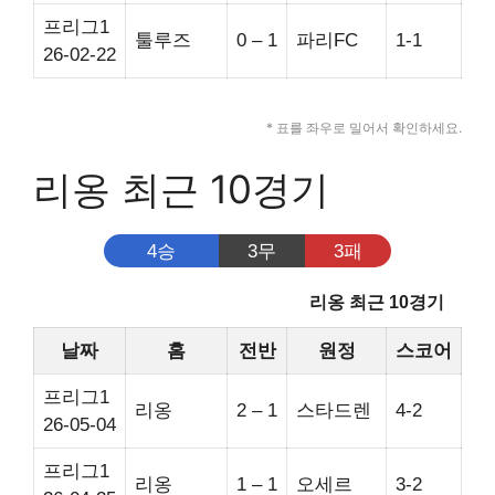
프리그1
툴루즈
0 – 1
파리FC
1-1
26-02-22
* 표를 좌우로 밀어서 확인하세요.
리옹 최근 10경기
4승
3무
3패
리옹 최근 10경기
날짜
홈
전반
원정
스코어
승
프리그1
리옹
2 – 1
스타드렌
4-2
26-05-04
프리그1
리옹
1 – 1
오세르
3-2