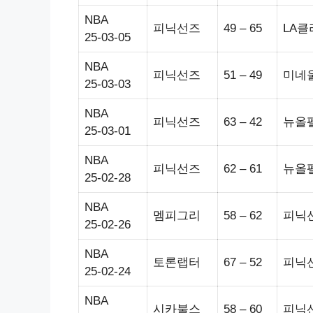
NBA
피닉선즈
49 – 65
LA클
25-03-05
NBA
피닉선즈
51 – 49
미네
25-03-03
NBA
피닉선즈
63 – 42
뉴올
25-03-01
NBA
피닉선즈
62 – 61
뉴올
25-02-28
NBA
멤피그리
58 – 62
피닉
25-02-26
NBA
토론랩터
67 – 52
피닉
25-02-24
NBA
시카불스
58 – 60
피닉