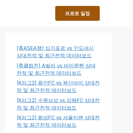
프로토 일정
[축ASEA챔] 싱가포르 vs 인도네시
상대전적 및 최근전적 데이터보드
[축클럽친] A빌라 vs 바이뮌헨 상대
전적 및 최근전적 데이터보드
[K리그2] 용인FC vs 부산아이 상대전
적 및 최근전적 데이터보드
[K리그2] 수원삼성 vs 김해FC 상대전
적 및 최근전적 데이터보드
[K리그2] 화성FC vs 서울이랜 상대전
적 및 최근전적 데이터보드