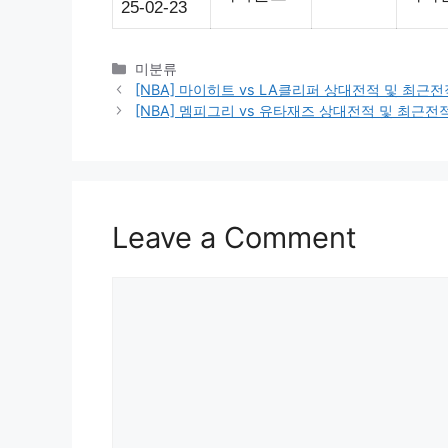
25-02-23
Categories
미분류
[NBA] 마이히트 vs LA클리퍼 상대전적 및 최근
[NBA] 멤피그리 vs 유타재즈 상대전적 및 최근
Leave a Comment
Comment