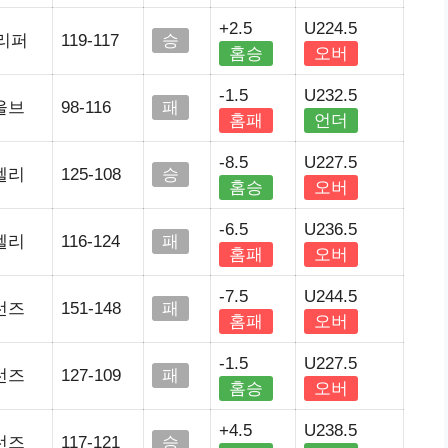
+2.5
U224.5
리퍼
119-117
승
홈승
오버
-1.5
U232.5
울브
98-116
패
홈패
언더
-8.5
U227.5
펠리
125-108
승
홈승
오버
-6.5
U236.5
펠리
116-124
패
홈패
오버
-7.5
U244.5
선즈
151-148
패
홈패
오버
-1.5
U227.5
선즈
127-109
패
홈승
오버
+4.5
U238.5
선즈
117-121
승