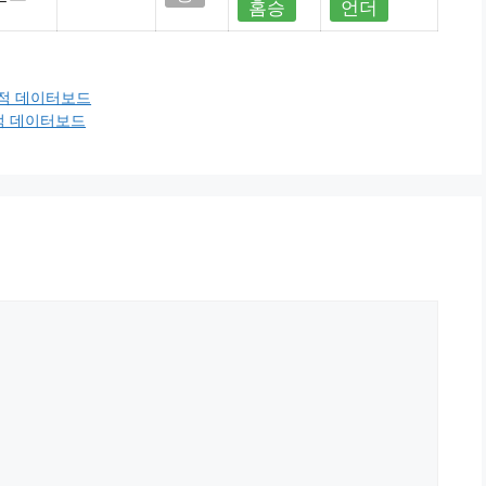
홈승
언더
전적 데이터보드
전적 데이터보드