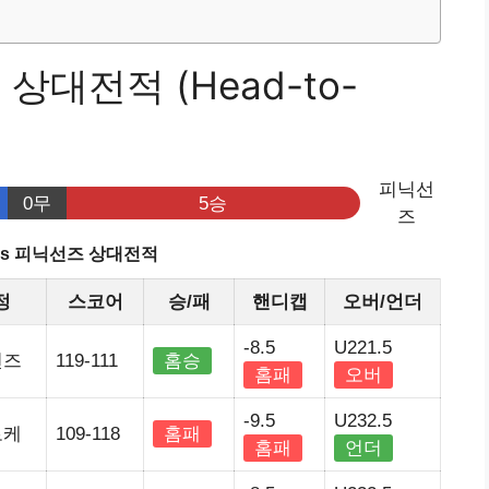
상대전적 (Head-to-
피닉선
0무
5승
즈
vs 피닉선즈 상대전적
정
스코어
승/패
핸디캡
오버/언더
-8.5
U221.5
선즈
119-111
홈승
홈패
오버
-9.5
U232.5
로케
109-118
홈패
홈패
언더