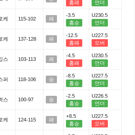
홈패
언더
-3.5
U230.5
로케
115-102
패
홈승
언더
-12.5
U227.5
로케
137-128
패
홈패
오버
-4.5
U230.5
킹스
103-113
패
홈패
언더
-8.5
U227.5
스퍼
118-106
승
홈승
언더
-2.5
U226.5
벅스
100-97
승
홈승
언더
+8.5
U227.5
로케
124-115
패
홈승
오버