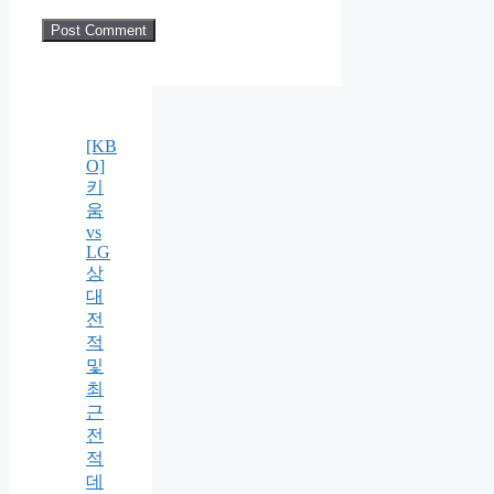
[KB
O]
키
움
vs
LG
상
대
전
적
및
최
근
전
적
데