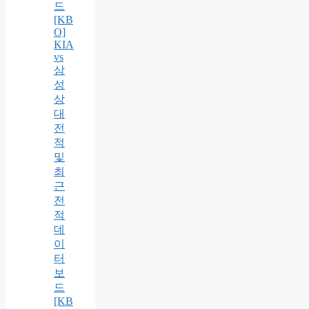
드
[KB
O]
KIA
vs
삼
성
상
대
전
적
및
최
근
전
적
데
이
터
보
드
[KB