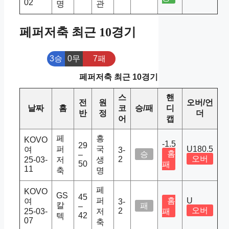
02
명
관
페퍼저축 최근 10경기
3승
0무
7패
페퍼저축 최근 10경기
스
핸
전
원
오버/언
날짜
홈
코
승/패
디
반
정
더
어
캡
페
흥
KOVO
-1.5
29
퍼
국
U180.5
여
3-
홈
승
–
오버
2
25-03-
저
생
50
패
11
축
명
페
KOVO
GS
45
퍼
홈
U
여
3-
칼
패
–
오버
2
25-03-
저
패
42
텍
07
축