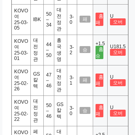
대
KOVO
50
전
홈
U
여
3-
패
IBK
–
오버
0
25-03-
정
패
34
05
관
대
흥
KOVO
+1.5
44
전
국
U181.5
여
3-
홈
승
–
오버
2
25-03-
정
생
50
승
01
관
명
대
KOVO
GS
47
전
홈
U
여
3-
칼
패
–
오버
1
25-02-
정
패
46
텍
26
관
대
KOVO
GS
50
전
홈
U
여
3-
칼
승
–
오버
0
25-02-
정
패
46
텍
22
관
페
대
KOVO
+2.5