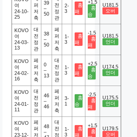
+1.5
39
퍼
전
홈
U181.5
여
2-
홈
–
오버
3
24-10-
저
정
패
50
승
25
축
관
대
페
KOVO
-1.5
38
전
퍼
홈
U181.5
여
1-
홈
–
언더
3
24-03-
정
저
패
50
패
13
관
축
페
대
KOVO
+2.5
0
퍼
전
홈
U174.5
여
1-
홈
–
언더
3
24-02-
저
정
패
13
승
16
축
관
대
페
KOVO
-2.5
46
전
퍼
홈
U175.5
여
3-
홈
–
언더
1
24-01-
정
저
승
46
패
11
관
축
페
대
KOVO
+1.5
48
퍼
전
홈
U179.5
여
1-
홈
–
오버
3
23-12-
저
정
패