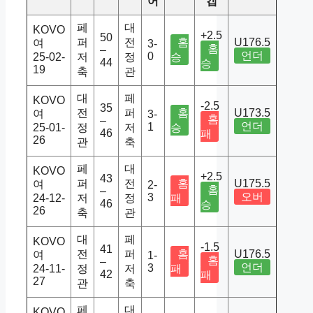
어
캡
페
대
KOVO
+2.5
50
퍼
전
홈
U176.5
여
3-
홈
–
언더
0
25-02-
저
정
승
44
승
19
축
관
대
페
KOVO
-2.5
35
전
퍼
홈
U173.5
여
3-
홈
–
언더
1
25-01-
정
저
승
46
패
26
관
축
페
대
KOVO
+2.5
43
퍼
전
홈
U175.5
여
2-
홈
–
오버
3
24-12-
저
정
패
46
승
26
축
관
대
페
KOVO
-1.5
41
전
퍼
홈
U176.5
여
1-
홈
–
언더
3
24-11-
정
저
패
42
패
27
관
축
페
대
KOVO