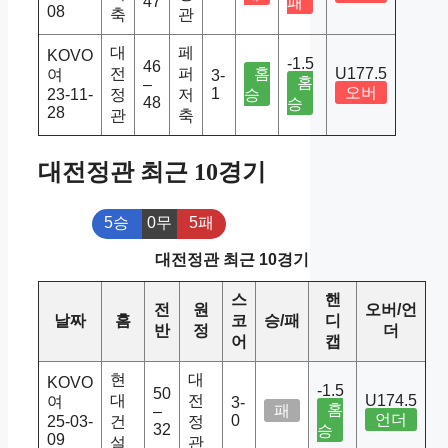
47
패
08
축
관
대
페
KOVO
-1.5
46
전
퍼
홈
U177.5
여
3-
홈
–
오버
1
23-11-
정
저
승
48
승
28
관
축
대전정관 최근 10경기
5승
0무
5패
대전정관 최근 10경기
스
핸
전
원
오버/언
날짜
홈
코
승/패
디
반
정
더
어
캡
현
대
KOVO
-1.5
50
대
전
U174.5
여
3-
홈
패
–
언더
0
25-03-
건
정
32
승
09
설
관