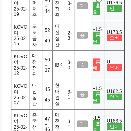
50
퍼
전
U176.5
여
3-
홈
패
–
언더
0
25-02-
저
정
44
승
19
축
관
도
대
KOVO
+1.5
52
로
전
U178.5
여
2-
홈
승
–
오버
3
25-02-
공
정
49
승
15
사
관
대
KOVO
50
전
홈
U
여
3-
승
–
IBK
오버
0
25-02-
정
패
37
12
관
대
현
KOVO
+1.5
45
전
대
U182.5
여
3-
홈
승
–
언더
1
25-02-
정
건
45
승
07
관
설
흥
대
KOVO
-1.5
47
국
전
U183.5
여
3-
홈
패
–
언더
1
25-02-
생
정
46
승