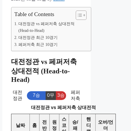
Table of Contents
대전정관 vs 페퍼저축 상대전적
(Head-to-Head)
대전정관 최근 10경기
페퍼저축 최근 10경기
대전정관 vs 페퍼저축
상대전적 (Head-to-
Head)
대전
페퍼
7승
0무
3승
정관
저축
대전정관 vs 페퍼저축 상대전적
스
핸
전
원
승/
오버/언
날짜
홈
코
디
반
정
패
더