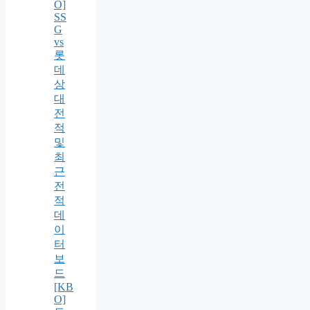
O]
SS
G
vs
롯
데
상
대
전
적
및
최
근
전
적
데
이
터
보
드
[KB
O]