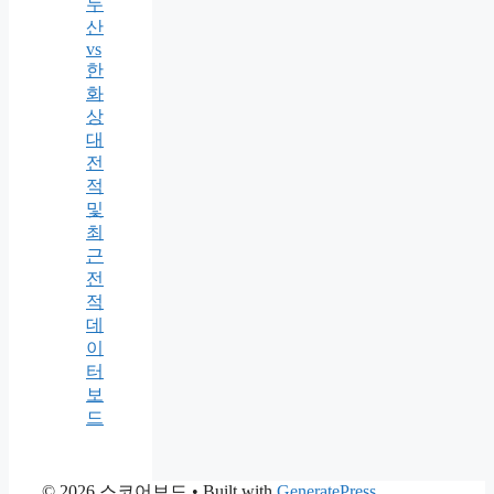
두
산
vs
한
화
상
대
전
적
및
최
근
전
적
데
이
터
보
드
© 2026 스코어보드
• Built with
GeneratePress