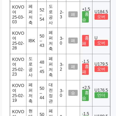
페
도
KOVO
+1.5
52
퍼
로
U184.5
여
2-
홈
패
–
오버
3
25-03-
저
공
54
승
03
축
사
페
KOVO
50
퍼
홈
U
여
3-
패
IBK
–
오버
0
25-02-
저
패
43
28
축
도
페
KOVO
-1.5
48
로
퍼
U179.5
여
3-
홈
패
–
오버
2
25-02-
공
저
45
패
23
사
축
페
대
KOVO
+2.5
50
퍼
전
U176.5
여
3-
홈
승
–
언더
0
25-02-
저
정
44
승
19
축
관
현
페
KOVO
-1.5
50