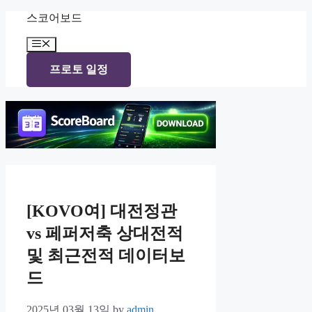
Skip
스코어보드
to
content
Menu
프로토 일정
[KOVO여] 대전정관
vs 페퍼저축 상대전적
및 최근전적 데이터보
드
2025년 03월 13일
by
admin