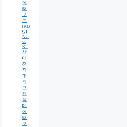
이
터
보
드
[KB
O]
NC
vs
KT
상
대
전
적
및
최
근
전
적
데
이
터
보