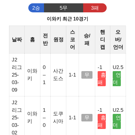
2승
5무
3패
이와키 최근 10경기
스
핸
오
전
승/
날짜
홈
원정
코
디
버/
반
패
어
캡
언더
J2
리그
0
-1
U2.5
이와
사간
25-
–
1-1
무
홈
언
키
도스
03-
1
패
더
09
J2
리그
1
-1
U2.5
이와
도쿠
25-
–
1-1
무
홈
언
키
시마
03-
0
패
더
02