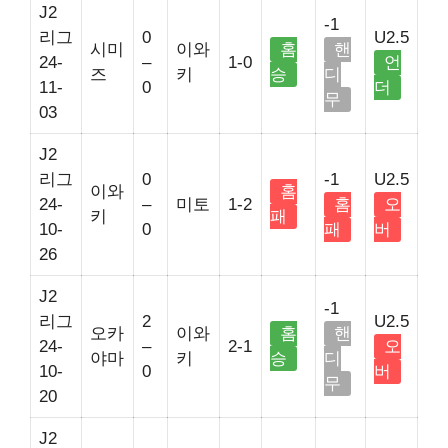
J2
-1
리그
0
U2.5
시미
이와
홈
핸
24-
–
1-0
언
즈
키
승
디
11-
0
더
무
03
J2
리그
0
-1
U2.5
이와
홈
24-
–
미토
1-2
홈
오
키
패
10-
0
패
버
26
J2
-1
리그
2
U2.5
오카
이와
홈
핸
24-
–
2-1
오
야마
키
승
디
10-
0
버
무
20
J2