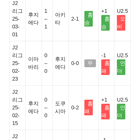
J2
리그
1
+1
U2.5
후지
아키
홈
25-
–
2-1
홈
오
에다
타
승
03-
1
승
버
01
J2
리그
0
-1
U2.5
이마
후지
25-
–
0-0
무
홈
언
바리
에다
02-
0
패
더
23
J2
리그
0
+1
U2.5
후지
도쿠
홈
25-
–
0-2
홈
언
에다
시마
패
02-
0
패
더
15
J2