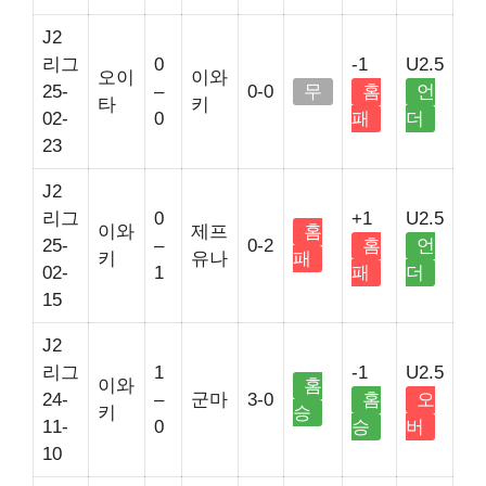
J2
리그
0
-1
U2.5
오이
이와
25-
–
0-0
무
홈
언
타
키
02-
0
패
더
23
J2
리그
0
+1
U2.5
이와
제프
홈
25-
–
0-2
홈
언
키
유나
패
02-
1
패
더
15
J2
리그
1
-1
U2.5
이와
홈
24-
–
군마
3-0
홈
오
키
승
11-
0
승
버
10