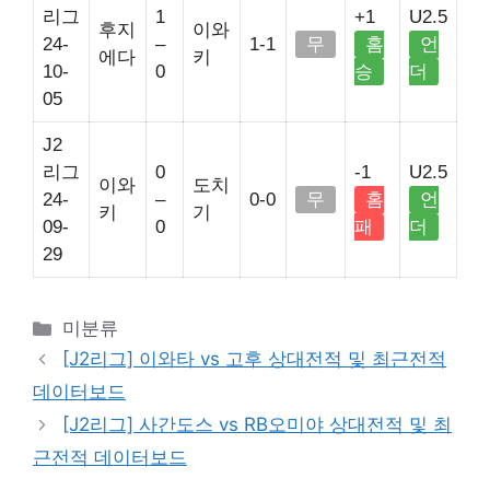
리그
1
+1
U2.5
후지
이와
24-
–
1-1
무
홈
언
에다
키
10-
0
승
더
05
J2
리그
0
-1
U2.5
이와
도치
24-
–
0-0
무
홈
언
키
기
09-
0
패
더
29
Categories
미분류
[J2리그] 이와타 vs 고후 상대전적 및 최근전적
데이터보드
[J2리그] 사간도스 vs RB오미야 상대전적 및 최
근전적 데이터보드