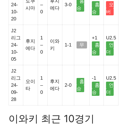
도쿠
후지
홈
24-
–
3-0
홈
오
시마
에다
승
10-
0
승
버
20
J2
리그
1
+1
U2.5
후지
이와
24-
–
1-1
무
홈
언
에다
키
10-
0
승
더
05
J2
리그
1
-1
U2.5
오이
후지
홈
24-
–
2-0
홈
언
타
에다
승
09-
0
승
더
28
이와키 최근 10경기