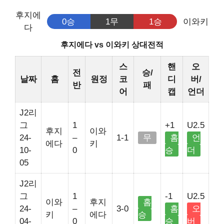
후지에
0승
1무
1승
이와키
다
후지에다 vs 이와키 상대전적
스
핸
오
전
승/
날짜
홈
원정
코
디
버/
반
패
어
캡
언더
J2리
그
1
+1
U2.5
후지
이와
24-
–
1-1
무
홈
언
에다
키
10-
0
승
더
05
J2리
그
1
-1
U2.5
이와
후지
홈
24-
–
3-0
홈
오
키
에다
승
04-
0
승
버