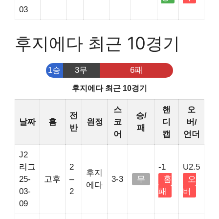
03
후지에다 최근 10경기
1승
3무
6패
후지에다 최근 10경기
스
핸
오
전
승/
날짜
홈
원정
코
디
버/
반
패
어
캡
언더
J2
리그
2
-1
U2.5
후지
25-
고후
–
3-3
무
홈
오
에다
03-
2
패
버
09