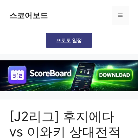
Skip
to
스코어보드
Menu
content
프로토 일정
[J2리그] 후지에다
vs 이와키 상대전적