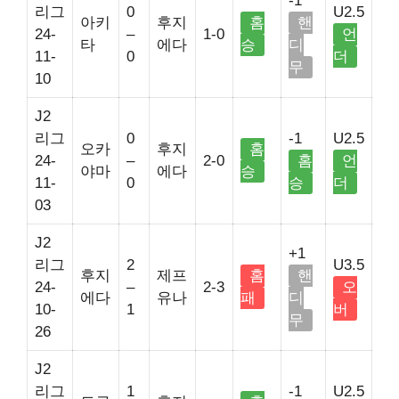
-1
리그
0
U2.5
아키
후지
홈
핸
24-
–
1-0
언
타
에다
승
디
11-
0
더
무
10
J2
리그
0
-1
U2.5
오카
후지
홈
24-
–
2-0
홈
언
야마
에다
승
11-
0
승
더
03
J2
+1
리그
2
U3.5
후지
제프
홈
핸
24-
–
2-3
오
에다
유나
패
디
10-
1
버
무
26
J2
리그
1
-1
U2.5