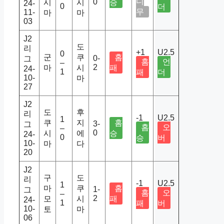
디
0
시
시
승
24-
0
더
무
11-
마
마
03
J2
도
리
+1
U2.5
0
군
쿠
홈
0-
그
홈
언
–
2
마
시
패
24-
1
패
더
10-
마
27
J2
도
후
리
-1
U2.5
1
쿠
지
홈
3-
그
홈
오
–
0
시
에
승
24-
0
승
버
10-
마
다
20
J2
구
도
리
-1
U2.5
1
마
쿠
홈
1-
그
홈
오
–
2
모
시
패
24-
1
패
버
10-
토
마
06