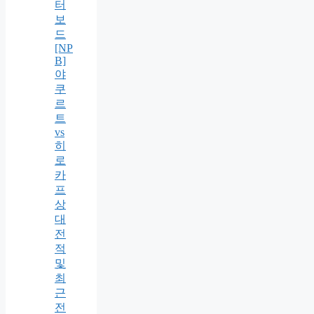
터
보
드
[NP
B]
야
쿠
르
트
vs
히
로
카
프
상
대
전
적
및
최
근
전