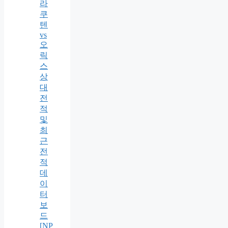
라
쿠
텐
vs
오
릭
스
상
대
전
적
및
최
근
전
적
데
이
터
보
드
[NP