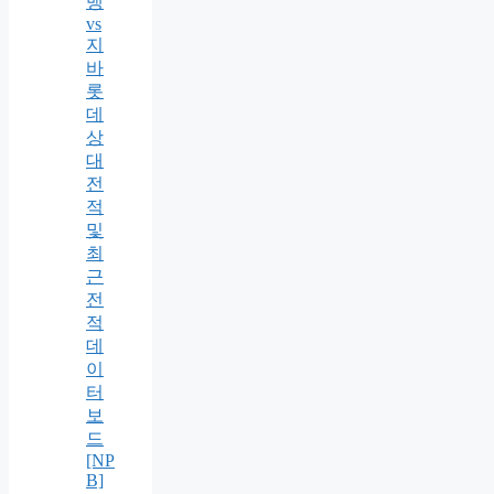
뱅
vs
지
바
롯
데
상
대
전
적
및
최
근
전
적
데
이
터
보
드
[NP
B]