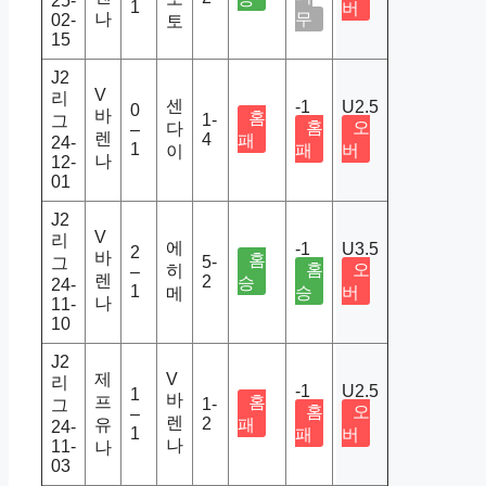
25-
1
버
나
무
02-
토
15
J2
V
리
센
-1
U2.5
0
바
홈
1-
그
홈
오
다
–
렌
4
패
24-
1
패
버
이
나
12-
01
J2
V
리
에
-1
U3.5
2
바
홈
5-
그
홈
오
히
–
렌
2
승
24-
1
승
버
메
나
11-
10
J2
제
V
리
-1
U2.5
1
바
프
홈
1-
그
홈
오
–
렌
2
유
패
24-
1
패
버
나
11-
나
03