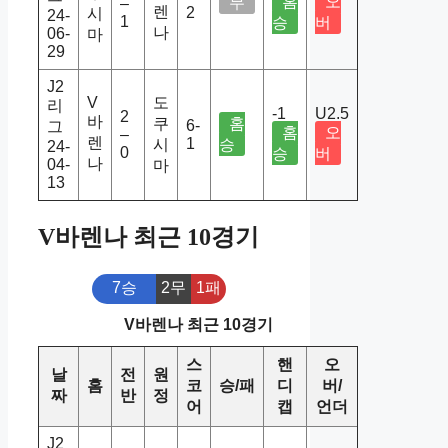
홈
오
무
–
렌
2
시
24-
1
승
버
나
06-
마
29
J2
V
도
리
-1
U2.5
2
바
쿠
홈
6-
그
홈
오
–
렌
1
시
승
24-
0
승
버
나
04-
마
13
V바렌나 최근 10경기
7승
2무
1패
V바렌나 최근 10경기
스
핸
오
날
전
원
홈
코
승/패
디
버/
짜
반
정
어
캡
언더
J2