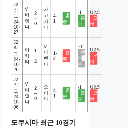
J2
V
가
리
-1
U2.5
2
바
고
홈
4-
그
홈
오
–
렌
1
시
승
24-
0
승
버
나
10-
마
27
J2
V
+1
리
아
U2.5
1
바
핸
홈
1-
그
오
키
–
렌
디
2
패
24-
2
버
타
나
무
10-
20
J2
V
리
오
-1
U2.5
2
바
홈
4-
그
홈
오
이
–
렌
1
승
24-
0
승
버
타
나
10-
06
도쿠시마 최근 10경기