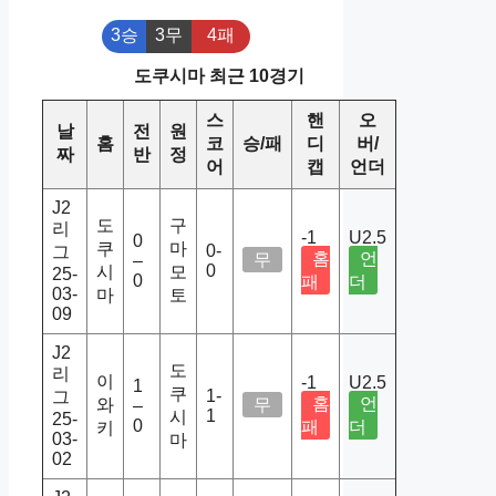
3승
3무
4패
도쿠시마 최근 10경기
스
핸
오
날
전
원
홈
코
승/패
디
버/
짜
반
정
어
캡
언더
J2
도
구
리
-1
U2.5
0
쿠
마
0-
그
홈
언
무
–
0
시
모
25-
0
패
더
03-
마
토
09
J2
도
리
이
-1
U2.5
1
쿠
1-
그
홈
언
와
무
–
1
시
25-
0
패
더
키
03-
마
02