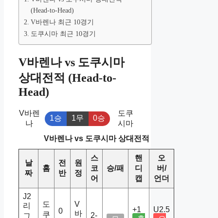
(Head-to-Head)
V바렌나 최근 10경기
도쿠시마 최근 10경기
V바렌나 vs 도쿠시마
상대전적 (Head-to-
Head)
V바렌
도쿠
1승
1무
0승
나
시마
V바렌나 vs 도쿠시마 상대전적
스
핸
오
날
전
원
홈
코
승/패
디
버/
짜
반
정
어
캡
언더
J2
도
V
리
+1
U2.5
0
바
쿠
2-
그