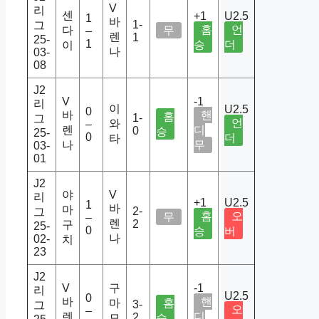
V
리
센
+1
U2.5
1
바
1-
그
홈
언
다
무
–
렌
1
25-
1
승
더
이
나
03-
08
J2
V
-1
리
이
U2.5
0
바
핸
홈
1-
그
언
와
–
렌
디
0
승
25-
0
더
타
나
무
03-
01
J2
야
V
리
+1
U2.5
1
바
마
2-
그
홈
오
무
–
렌
2
구
25-
0
승
버
나
02-
치
23
J2
V
구
-1
리
U2.5
0
바
핸
마
홈
3-
그
오
–
렌
디
2
모
승