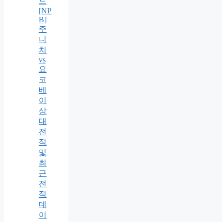
드
[NP
B]
주
니
치
vs
요
코
베
이
상
대
전
적
및
최
근
전
적
데
이