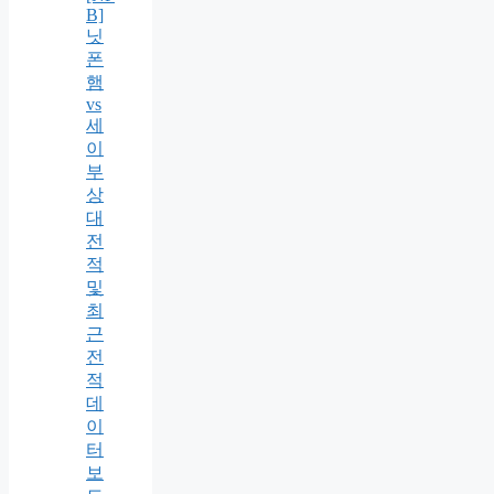
B]
닛
폰
햄
vs
세
이
부
상
대
전
적
및
최
근
전
적
데
이
터
보