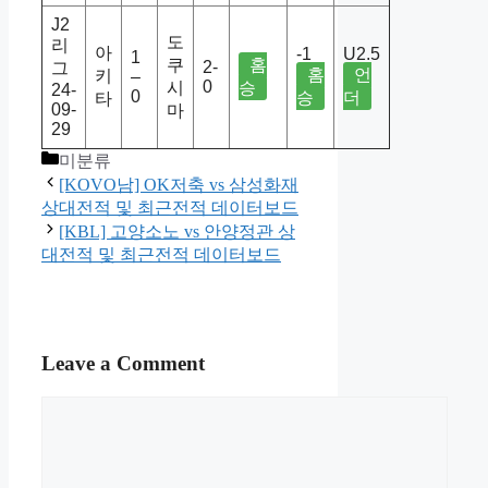
J2
도
리
아
-1
U2.5
1
쿠
홈
2-
그
홈
언
키
–
0
시
승
24-
0
승
더
타
09-
마
29
Categories
미분류
[KOVO남] OK저축 vs 삼성화재
상대전적 및 최근전적 데이터보드
[KBL] 고양소노 vs 안양정관 상
대전적 및 최근전적 데이터보드
Leave a Comment
Comment