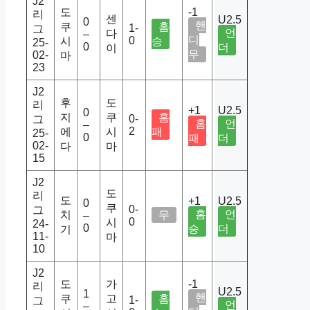
J2
도
-1
리
센
U2.5
0
핸
쿠
홈
1-
그
언
다
–
디
0
시
승
25-
0
더
이
무
02-
마
23
J2
후
도
리
+1
U2.5
0
지
쿠
홈
0-
그
홈
언
–
2
에
시
패
25-
0
패
더
02-
다
마
15
J2
도
리
도
+1
U2.5
0
쿠
0-
그
홈
언
치
무
–
0
시
24-
0
승
더
기
11-
마
10
J2
도
가
-1
리
U2.5
1
핸
쿠
고
홈
1-
그
언
–