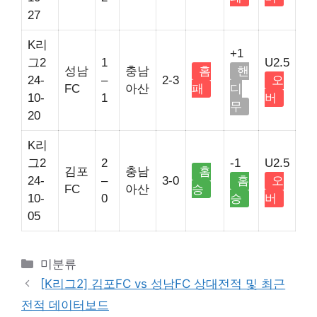
27
K리
+1
그2
1
U2.5
성남
충남
홈
핸
24-
–
2-3
오
FC
아산
패
디
10-
1
버
무
20
K리
그2
2
-1
U2.5
김포
충남
홈
24-
–
3-0
홈
오
FC
아산
승
10-
0
승
버
05
Categories
미분류
[K리그2] 김포FC vs 성남FC 상대전적 및 최근
전적 데이터보드