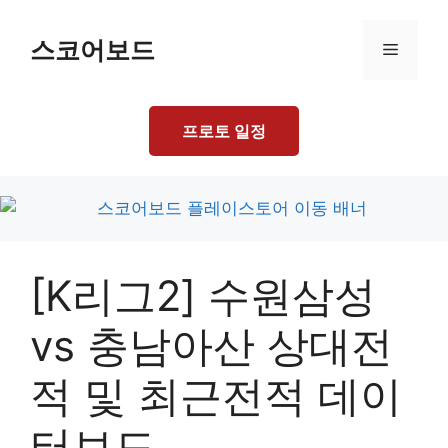
Skip
to
스코어보드
Menu
content
프로토 일정
[K리그2] 수원삼성
vs 충남아산 상대전
적 및 최근전적 데이
터보드