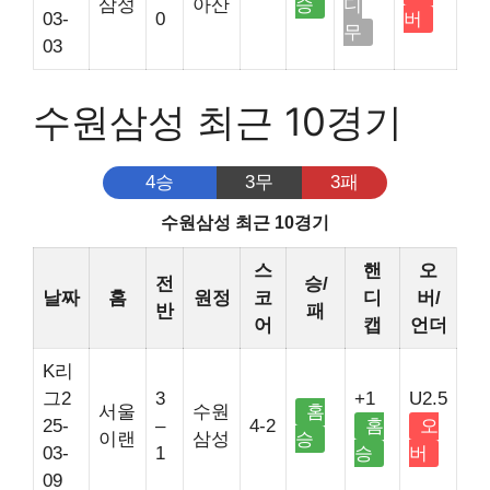
삼성
아산
승
디
03-
0
버
무
03
수원삼성 최근 10경기
4승
3무
3패
수원삼성 최근 10경기
스
핸
오
전
승/
날짜
홈
원정
코
디
버/
반
패
어
캡
언더
K리
그2
3
+1
U2.5
서울
수원
홈
25-
–
4-2
홈
오
이랜
삼성
승
03-
1
승
버
09