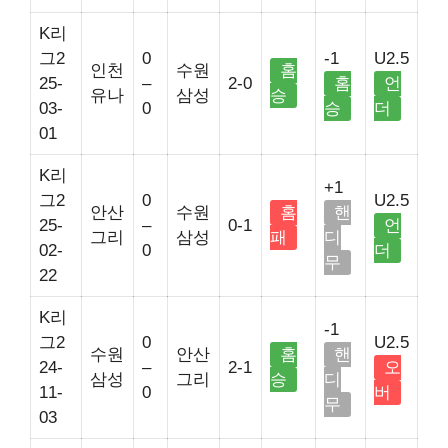
K리
그2
0
-1
U2.5
인천
수원
홈
25-
–
2-0
홈
언
유나
삼성
승
03-
0
승
더
01
K리
+1
그2
0
U2.5
안산
수원
홈
핸
25-
–
0-1
언
그리
삼성
패
디
02-
0
더
무
22
K리
-1
그2
0
U2.5
수원
안산
홈
핸
24-
–
2-1
오
삼성
그리
승
디
11-
0
버
무
03