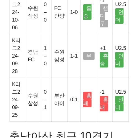
-1
그2
0
U2.5
수원
FC
홈
핸
24-
–
1-0
언
삼성
안양
승
디
10-
0
더
무
06
K리
그2
1
+1
U2.5
경남
수원
24-
–
1-1
무
홈
언
FC
삼성
09-
0
승
더
28
K리
그2
0
-1
U2.5
수원
부산
홈
24-
–
0-1
홈
언
삼성
아이
패
09-
1
패
더
25
충남아산 최근 10경기