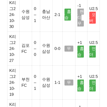
K리
-1
그2
0
U2.5
수원
충남
홈
핸
24-
–
2-1
오
삼성
아산
승
디
10-
1
버
무
30
K리
그2
0
+1
U2.5
김포
수원
24-
–
0-0
무
홈
언
FC
삼성
10-
0
승
더
27
K리
그2
0
+1
U2.5
부천
수원
24-
–
1-1
무
홈
언
FC
삼성
10-
1
승
더
19
K리