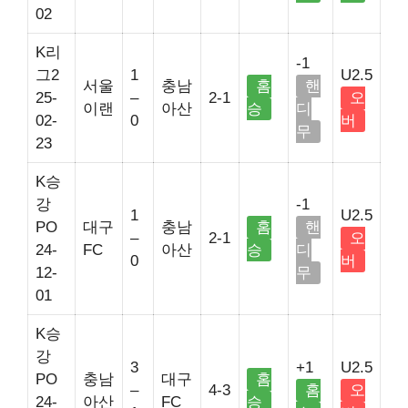
02
K리
-1
그2
1
U2.5
서울
충남
홈
핸
25-
–
2-1
오
이랜
아산
승
디
02-
0
버
무
23
K승
강
-1
1
U2.5
PO
대구
충남
홈
핸
–
2-1
오
24-
FC
아산
승
디
0
버
12-
무
01
K승
강
3
+1
U2.5
PO
충남
대구
홈
–
4-3
홈
오
24-
아산
FC
승