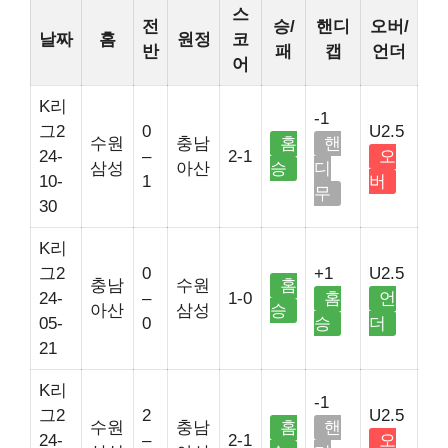
스
전
승/
핸디
오버/
날짜
홈
원정
코
반
패
캡
언더
어
K리
-1
그2
0
U2.5
수원
충남
홈
핸
24-
–
2-1
오
삼성
아산
승
디
10-
1
버
무
30
K리
그2
0
+1
U2.5
충남
수원
홈
24-
–
1-0
홈
언
아산
삼성
승
05-
0
승
더
21
K리
-1
그2
2
U2.5
수원
충남
홈
핸
24-
–
2-1
오