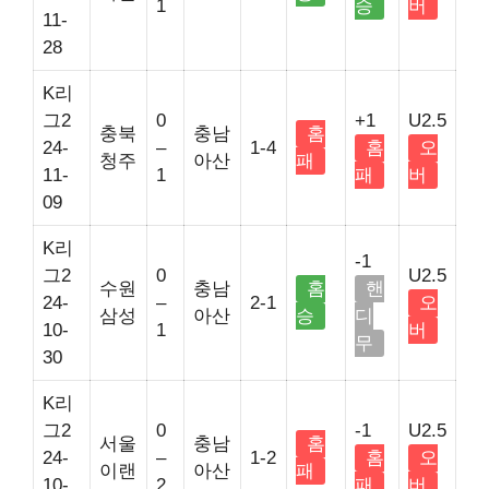
1
승
버
11-
28
K리
그2
0
+1
U2.5
충북
충남
홈
24-
–
1-4
홈
오
청주
아산
패
11-
1
패
버
09
K리
-1
그2
0
U2.5
수원
충남
홈
핸
24-
–
2-1
오
삼성
아산
승
디
10-
1
버
무
30
K리
그2
0
-1
U2.5
서울
충남
홈
24-
–
1-2
홈
오
이랜
아산
패
10-
2
패
버