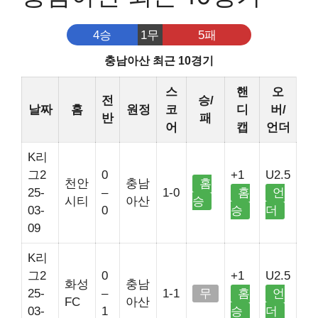
4승
1무
5패
충남아산 최근 10경기
스
핸
오
전
승/
날짜
홈
원정
코
디
버/
반
패
어
캡
언더
K리
그2
0
+1
U2.5
천안
충남
홈
25-
–
1-0
홈
언
시티
아산
승
03-
0
승
더
09
K리
그2
0
+1
U2.5
화성
충남
25-
–
1-1
무
홈
언
FC
아산
03-
1
승
더