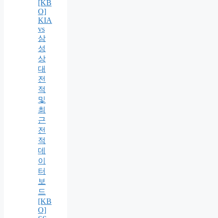
[KB
O]
KIA
vs
삼
성
상
대
전
적
및
최
근
전
적
데
이
터
보
드
[KB
O]