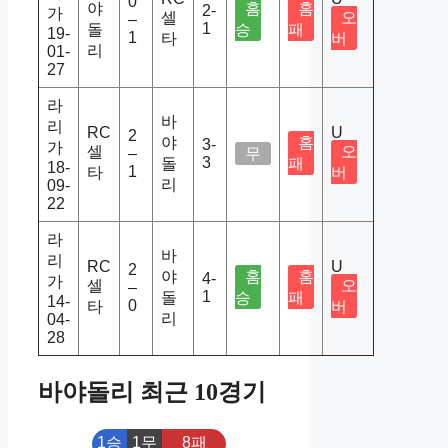
0
야
홈
홈
2-
가
셀
오
–
1
돌
승
패
19-
1
타
버
리
01-
27
라
바
리
RC
U
2
야
홈
3-
가
셀
오
–
무
3
돌
패
18-
1
타
버
리
09-
22
라
바
리
RC
U
2
야
홈
홈
4-
가
셀
오
–
1
돌
승
패
14-
0
타
버
리
04-
28
바야돌리 최근 10경기
1승
1무
8패