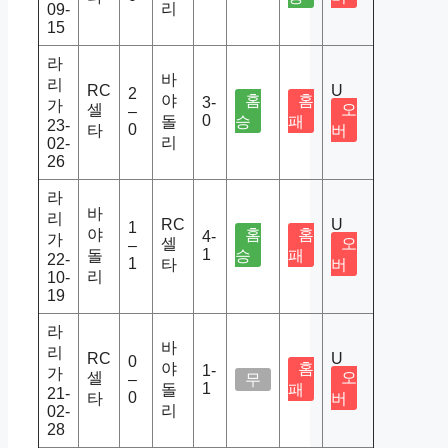
리
09-
15
라
바
리
RC
U
2
야
홈
홈
3-
가
셀
오
–
0
돌
승
패
23-
0
타
버
리
02-
26
라
바
리
RC
U
1
야
홈
홈
4-
가
셀
오
–
1
돌
승
패
22-
1
타
버
리
10-
19
라
바
리
RC
U
0
야
홈
1-
가
셀
오
–
무
1
돌
패
21-
0
타
버
리
02-
28