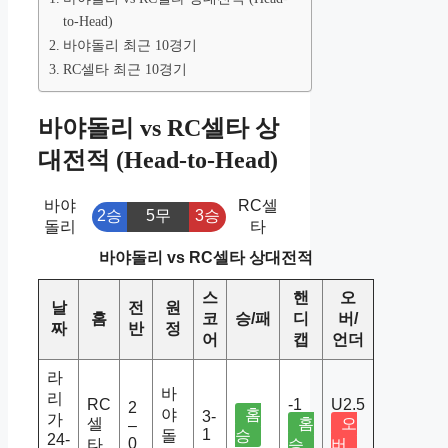
to-Head)
바야돌리 최근 10경기
RC셀타 최근 10경기
바야돌리 vs RC셀타 상
대전적 (Head-to-Head)
바야
RC셀
2승
5무
3승
돌리
타
바야돌리 vs RC셀타 상대전적
스
핸
오
날
전
원
홈
코
승/패
디
버/
짜
반
정
어
캡
언더
라
바
리
RC
-1
U2.5
2
야
홈
3-
가
셀
홈
오
–
1
돌
승
24-
0
타
승
버