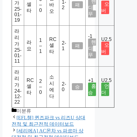
핸
1-
가
셀
오
–
바
패
2
디
25-
0
타
버
오
무
01-
19
라
-1
리
RC
U2.5
1
핸
라
2-
가
셀
오
–
패
1
디
요
25-
1
타
버
무
01-
11
라
소
리
RC
+1
U2.5
2
시
2-
가
셀
홈
언
–
승
0
에
24-
0
타
승
더
다
12-
22
Categories
미분류
[EFL챔] 퀸즈파크 vs 리즈U 상대
전적 및 최근전적 데이터보드
[세리에A] AC몬차 vs 파르마 상