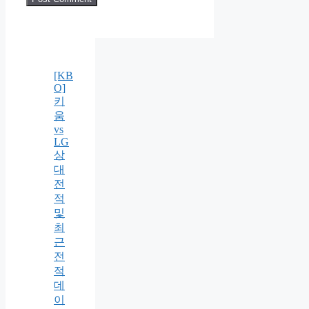
[KB
O]
키
움
vs
LG
상
대
전
적
및
최
근
전
적
데
이