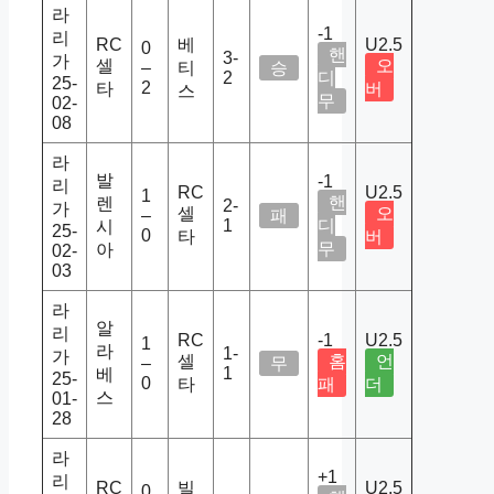
라
-1
리
RC
베
U2.5
0
핸
3-
가
셀
오
–
티
승
2
디
25-
2
타
버
스
무
02-
08
라
발
-1
리
RC
U2.5
1
핸
렌
2-
가
셀
오
–
패
1
디
시
25-
0
타
버
무
아
02-
03
라
알
리
RC
-1
U2.5
1
라
1-
가
셀
홈
언
–
무
1
베
25-
0
타
패
더
스
01-
28
라
+1
리
RC
빌
U2.5
0