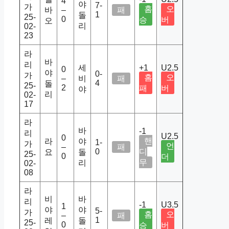
4
야
7-
가
홈
오
바
–
패
1
돌
25-
0
승
버
오
리
02-
23
라
바
리
세
+1
U2.5
0
야
0-
가
홈
오
–
비
패
4
돌
25-
2
패
버
야
리
02-
17
라
바
-1
리
U2.5
0
핸
라
야
1-
가
언
–
패
0
디
요
돌
25-
0
더
무
리
02-
08
라
비
바
리
-1
U3.5
1
야
야
5-
가
홈
오
–
패
1
레
돌
25-
0
승
버