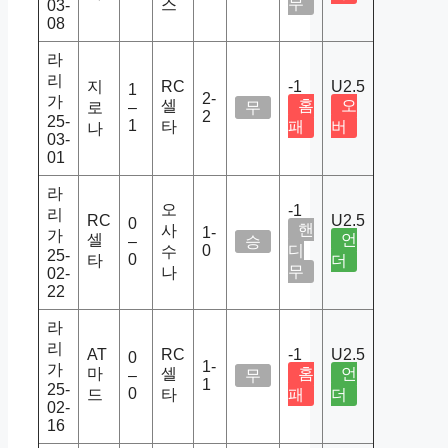
무
스
03-
08
라
리
지
RC
-1
U2.5
1
2-
가
셀
홈
오
로
–
무
2
25-
1
타
패
버
나
03-
01
라
오
-1
리
RC
U2.5
0
핸
사
1-
가
셀
언
–
승
0
디
수
25-
0
타
더
무
나
02-
22
라
리
AT
RC
-1
U2.5
0
1-
가
마
셀
홈
언
–
무
1
25-
0
드
타
패
더
02-
16