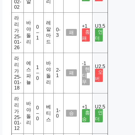
알
리
02-
02
라
바
레
리
+1
U3.5
0
야
알
0-
가
홈
언
–
패
3
돌
마
25-
1
패
더
리
드
01-
26
라
에
바
-1
리
U2.5
1
핸
스
야
2-
가
오
–
패
1
디
파
돌
25-
0
버
무
뇰
리
01-
18
라
바
리
베
+1
U2.5
0
야
1-
가
홈
언
–
티
승
0
돌
25-
0
승
더
스
리
01-
12