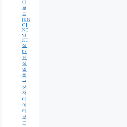
터
보
드
[KB
O]
NC
vs
KT
상
대
전
적
및
최
근
전
적
데
이
터
보
드