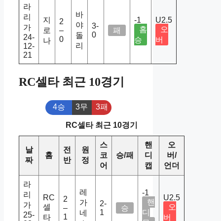
라
바
리
지
-1
U2.5
2
야
3-
가
홈
오
로
–
패
0
돌
24-
0
승
버
나
리
12-
21
RC셀타 최근 10경기
4승
3무
3패
RC셀타 최근 10경기
스
핸
오
날
전
원
홈
코
승/패
디
버/
짜
반
정
어
캡
언더
라
레
-1
리
RC
U2.5
2
핸
가
2-
가
셀
오
–
승
1
디
네
25-
1
타
버