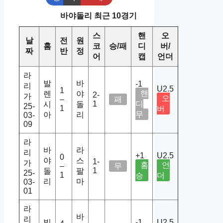
바야돌리 최근 10경기
스
핸
오
날
전
원
홈
코
승/패
디
버/
짜
반
정
어
캡
언더
라
발
바
-1
리
U2.5
1
핸
렌
야
2-
가
오
–
패
1
디
시
돌
25-
1
버
무
아
리
03-
09
라
바
라
리
+1
U2.5
0
야
스
1-
가
홈
언
–
무
1
돌
팔
25-
1
승
더
리
마
03-
01
라
바
리
빌
-1
U2.5