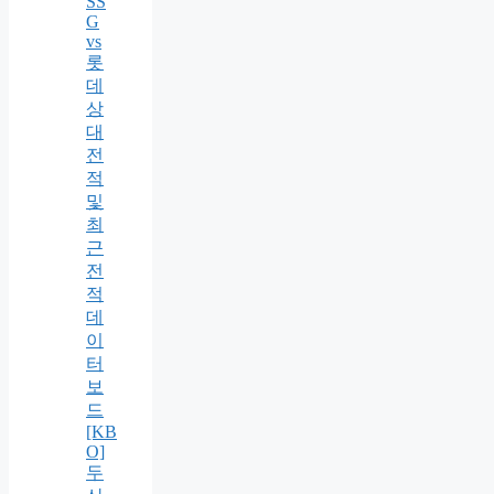
SS
G
vs
롯
데
상
대
전
적
및
최
근
전
적
데
이
터
보
드
[KB
O]
두