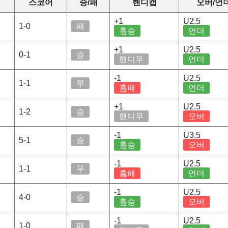
스코어
승/패
핸디캡
오버/언
+1
U2.5
1-0
패
홈승
언더
+1
U2.5
0-1
승
핸디무
언더
-1
U2.5
1-1
무
홈패
언더
+1
U2.5
1-2
승
핸디무
오버
-1
U3.5
5-1
승
홈승
오버
-1
U2.5
1-1
무
홈패
언더
-1
U2.5
4-0
승
홈승
오버
-1
U2.5
1-0
패