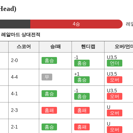
ead)
4승
레
s 레알마드 상대전적
스코어
승/패
핸디캡
오버/언
-1
U3.5
2-0
홈승
홈승
언더
+1
U3.5
4-4
무
홈승
오버
-1
U3.5
4-1
홈승
홈승
오버
U
2-3
홈패
홈패
오버
U
2-1
홈승
홈패
오버