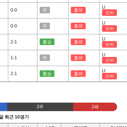
U
0-0
무
홈패
오버
U
0-0
무
홈패
오버
U
2-1
홈승
홈패
오버
U
1-1
무
홈패
오버
U
2-1
홈승
홈패
오버
3무
2패
 최근 10경기