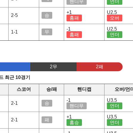
핸디무
언더
+1
U2.5
2-5
승
홈패
오버
-1
U2.5
1-1
무
홈패
언더
2무
2패
 최근 10경기
스코어
승/패
핸디캡
오버/언
-1
U3.5
2-1
승
핸디무
언더
+1
U3.5
2-1
패
홈승
언더