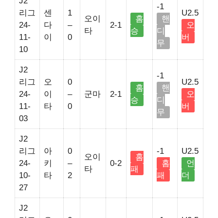
J2
-1
리그
센
1
U2.5
오이
홈
핸
24-
다
–
2-1
오
타
승
디
11-
이
0
버
무
10
J2
-1
리그
오
0
U2.5
홈
핸
24-
이
–
군마
2-1
오
승
디
11-
타
0
버
무
03
J2
리그
아
0
-1
U2.5
오이
홈
24-
키
–
0-2
홈
언
타
패
10-
타
2
패
더
27
J2