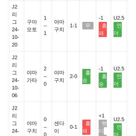
J2
리
1
-1
U2.5
그
구마
야마
–
1-1
무
홈
언
24-
모토
구치
1
패
더
10-
20
J2
리
2
-1
U2.5
그
야마
야마
홈
–
2-0
홈
언
24-
가타
구치
승
0
승
더
10-
06
J2
리
+1
0
U2.5
그
야마
센다
홈
핸
–
0-1
언
24-
구치
이
패
디
0
더