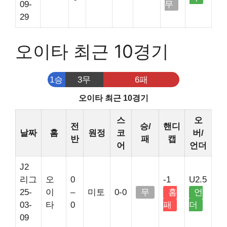
09-
무
29
오이타 최근 10경기
1승
3무
6패
오이타 최근 10경기
스
오
전
승/
핸디
날짜
홈
원정
코
버/
반
패
캡
어
언더
J2
리그
오
0
-1
U2.5
25-
이
–
미토
0-0
무
홈
언
03-
타
0
패
더
09