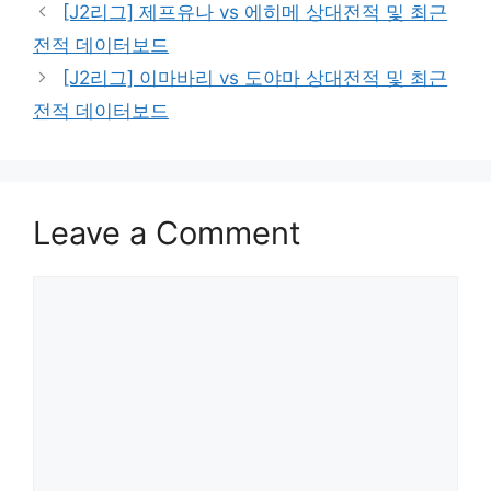
[J2리그] 제프유나 vs 에히메 상대전적 및 최근
전적 데이터보드
[J2리그] 이마바리 vs 도야마 상대전적 및 최근
전적 데이터보드
Leave a Comment
Comment