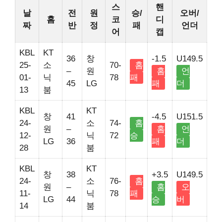
스
핸
날
전
원
승/
오버/
홈
코
디
짜
반
정
패
언더
어
캡
KBL
KT
36
창
-1.5
U149.5
25-
소
70-
홈
–
원
홈
언
01-
닉
78
패
45
LG
패
더
13
붐
KBL
KT
창
41
-4.5
U151.5
24-
소
74-
홈
원
–
홈
언
12-
닉
72
승
LG
36
패
더
28
붐
KBL
KT
창
38
+3.5
U149.5
24-
소
76-
홈
원
–
홈
오
11-
닉
78
패
LG
44
승
버
14
붐