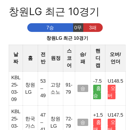
창원LG 최근 10경기
7승
0무
3패
창원LG 최근 10경기
스
핸
날
전
승/
오버/
홈
원정
코
디
짜
반
패
언더
어
캡
KBL
53
-7.5
U148.5
25-
창원
고양
91-
–
승
홈
오
03-
LG
소노
79
49
승
버
09
KBL
47
+1.5
U147.5
25-
한국
창원
72-
–
승
홈
오
03-
가스
LG
79
41
패
버