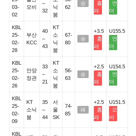
–
승
홈
언
03-
모비
닉
62
32
패
더
02
붐
KBL
KT
40
+3.5
U155.5
25-
부산
소
67-
–
승
홈
언
02-
KCC
닉
80
43
패
더
28
붐
KBL
KT
33
+2.5
U154.5
25-
안양
소
56-
–
승
홈
언
02-
정관
닉
63
21
패
더
26
붐
KBL
KT
35
서
+2.5
U151.5
25-
74-
소닉
–
울
패
홈
오
02-
85
붐
44
SK
패
버
09
KBL