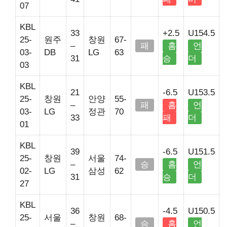
07
KBL
33
+2.5
U154.5
25-
원주
창원
67-
–
패
홈
언
03-
DB
LG
63
31
승
더
03
KBL
21
-6.5
U153.5
25-
창원
안양
55-
–
패
홈
언
03-
LG
정관
70
33
패
더
01
KBL
39
-6.5
U151.5
25-
창원
서울
74-
–
승
홈
언
02-
LG
삼성
62
31
승
더
27
KBL
36
-4.5
U150.5
25-
서울
창원
68-
–
승
홈
언