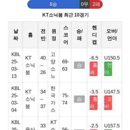
8승
0무
2패
KT소닉붐 최근 10경기
스
핸
날
전
원
승/
오버/
홈
코
디
짜
반
정
패
언더
어
캡
KBL
고
KT
40
-6.5
U150.5
25-
양
69-
소닉
–
승
홈
언
03-
소
63
붐
26
패
더
13
노
KBL
한
KT
34
-3.5
U147.5
25-
국
75-
소닉
–
승
홈
오
03-
가
74
붐
37
패
버
04
스
KBL
KT
33
-2.5
U157.5
25-
울산
소
56-