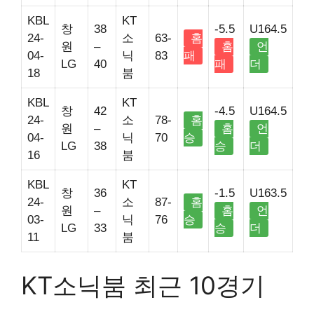
KBL
KT
창
38
-5.5
U164.5
24-
소
63-
홈
원
–
홈
언
04-
닉
83
패
LG
40
패
더
18
붐
KBL
KT
창
42
-4.5
U164.5
24-
소
78-
홈
원
–
홈
언
04-
닉
70
승
LG
38
승
더
16
붐
KBL
KT
창
36
-1.5
U163.5
24-
소
87-
홈
원
–
홈
언
03-
닉
76
승
LG
33
승
더
11
붐
KT소닉붐 최근 10경기