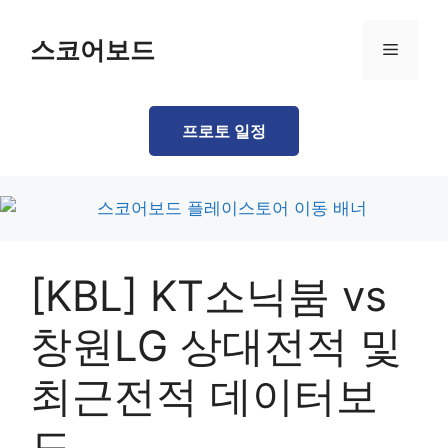
Skip
to
스코어보드
Menu
content
프로토 일정
[KBL] KT소닉붐 vs
창원LG 상대전적 및
최근전적 데이터보
드