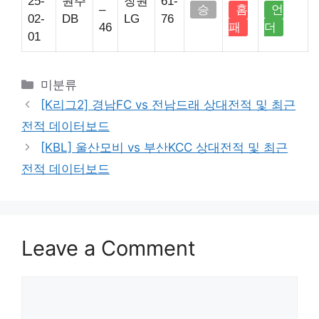
25-
원주
창원
61-
–
승
홈
언
02-
DB
LG
76
46
패
더
01
Categories
미분류
[K리그2] 경남FC vs 전남드래 상대전적 및 최근
전적 데이터보드
[KBL] 울산모비 vs 부산KCC 상대전적 및 최근
전적 데이터보드
Leave a Comment
Comment