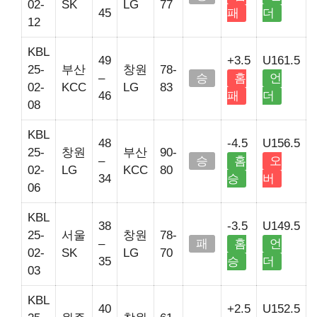
02-
SK
LG
77
45
패
더
12
KBL
49
+3.5
U161.5
25-
부산
창원
78-
–
승
홈
언
02-
KCC
LG
83
46
패
더
08
KBL
48
-4.5
U156.5
25-
창원
부산
90-
–
승
홈
오
02-
LG
KCC
80
34
승
버
06
KBL
38
-3.5
U149.5
25-
서울
창원
78-
–
패
홈
언
02-
SK
LG
70
35
승
더
03
KBL
40
+2.5
U152.5