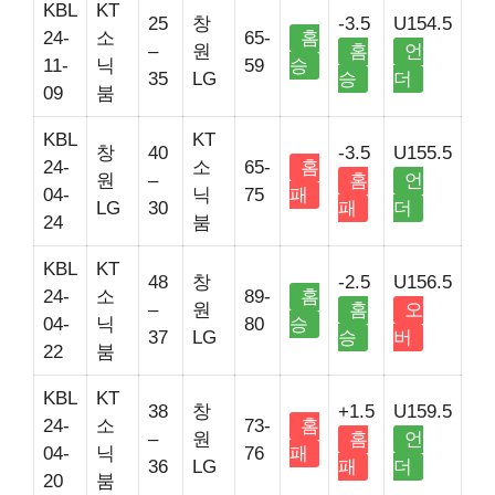
KBL
KT
25
창
-3.5
U154.5
24-
소
65-
홈
–
원
홈
언
11-
닉
59
승
35
LG
승
더
09
붐
KBL
KT
창
40
-3.5
U155.5
24-
소
65-
홈
원
–
홈
언
04-
닉
75
패
LG
30
패
더
24
붐
KBL
KT
48
창
-2.5
U156.5
24-
소
89-
홈
–
원
홈
오
04-
닉
80
승
37
LG
승
버
22
붐
KBL
KT
38
창
+1.5
U159.5
24-
소
73-
홈
–
원
홈
언
04-
닉
76
패
36
LG
패
더
20
붐