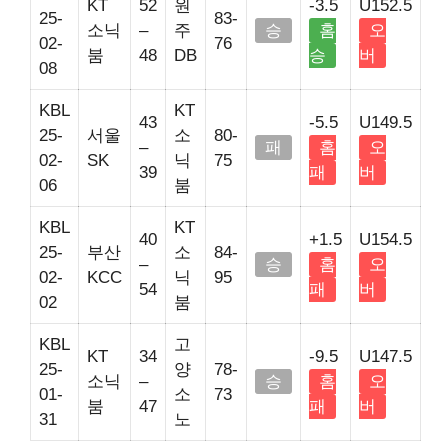
KT
52
원
-3.5
U152.5
25-
83-
소닉
–
주
승
홈
오
02-
76
붐
48
DB
승
버
08
KBL
KT
43
-5.5
U149.5
25-
서울
소
80-
–
패
홈
오
02-
SK
닉
75
39
패
버
06
붐
KBL
KT
40
+1.5
U154.5
25-
부산
소
84-
–
승
홈
오
02-
KCC
닉
95
54
패
버
02
붐
KBL
고
KT
34
-9.5
U147.5
25-
양
78-
소닉
–
승
홈
오
01-
소
73
붐
47
패
버
31
노