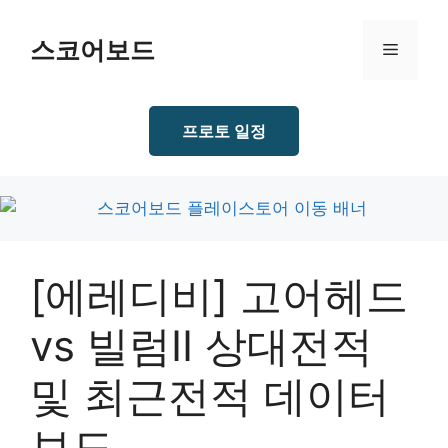
Skip
to
스코어보드
Menu
content
프로토 일정
[에레디비] 고어헤드
vs 빌럼II 상대전적
및 최근전적 데이터
보드