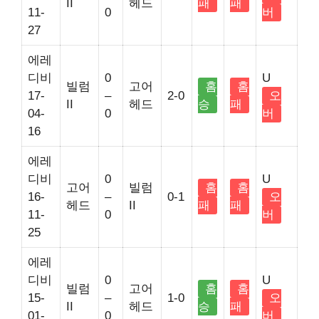
II
헤드
패
패
11-
0
버
27
에레
디비
0
U
빌럼
고어
홈
홈
17-
–
2-0
오
II
헤드
승
패
04-
0
버
16
에레
디비
0
U
고어
빌럼
홈
홈
16-
–
0-1
오
헤드
II
패
패
11-
0
버
25
에레
디비
0
U
빌럼
고어
홈
홈
15-
–
1-0
오
II
헤드
승
패
01-
0
버