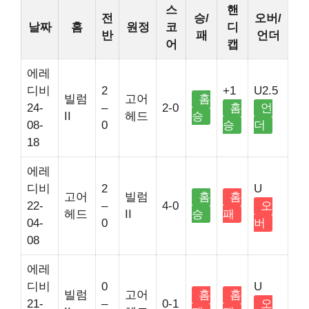
스
핸
전
승/
오버/
날짜
홈
원정
코
디
반
패
언더
어
캡
에레
디비
2
+1
U2.5
빌럼
고어
홈
24-
–
2-0
홈
언
II
헤드
승
08-
0
승
더
18
에레
디비
2
U
고어
빌럼
홈
홈
22-
–
4-0
오
헤드
II
승
패
04-
0
버
08
에레
디비
0
U
빌럼
고어
홈
홈
21-
–
0-1
오