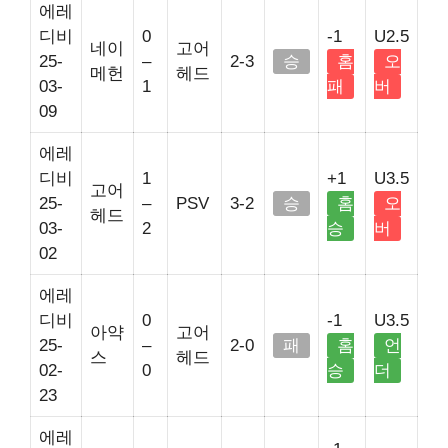
에레
디비
0
-1
U2.5
네이
고어
25-
–
2-3
승
홈
오
메헌
헤드
03-
1
패
버
09
에레
디비
1
+1
U3.5
고어
25-
–
PSV
3-2
승
홈
오
헤드
03-
2
승
버
02
에레
디비
0
-1
U3.5
아약
고어
25-
–
2-0
패
홈
언
스
헤드
02-
0
승
더
23
에레