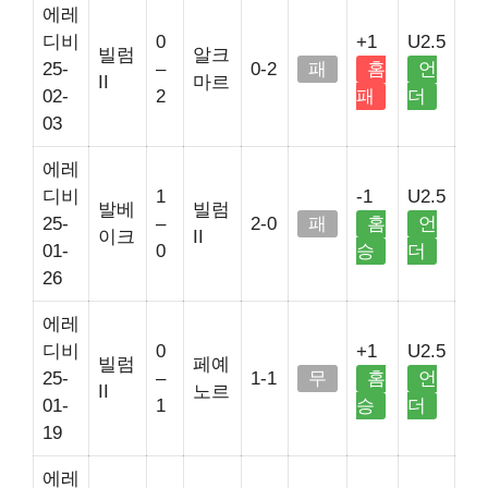
에레
디비
0
+1
U2.5
빌럼
알크
25-
–
0-2
패
홈
언
II
마르
02-
2
패
더
03
에레
디비
1
-1
U2.5
발베
빌럼
25-
–
2-0
패
홈
언
이크
II
01-
0
승
더
26
에레
디비
0
+1
U2.5
빌럼
페예
25-
–
1-1
무
홈
언
II
노르
01-
1
승
더
19
에레