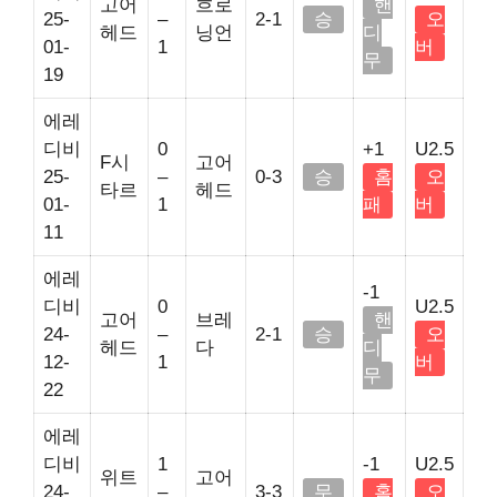
고어
흐로
핸
25-
–
2-1
승
오
헤드
닝언
디
01-
1
버
무
19
에레
디비
0
+1
U2.5
F시
고어
25-
–
0-3
승
홈
오
타르
헤드
01-
1
패
버
11
에레
-1
디비
0
U2.5
고어
브레
핸
24-
–
2-1
승
오
헤드
다
디
12-
1
버
무
22
에레
디비
1
-1
U2.5
위트
고어
24-
–
3-3
무
홈
오