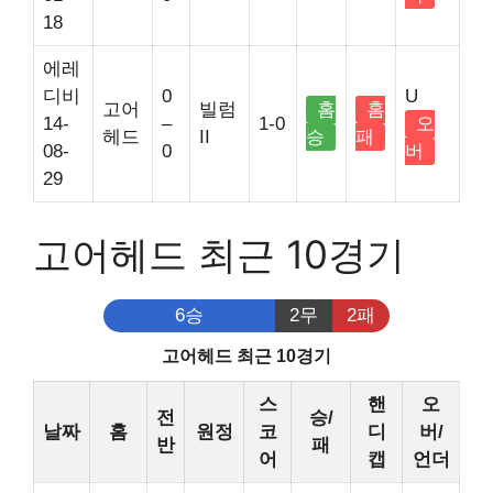
18
에레
디비
0
U
고어
빌럼
홈
홈
14-
–
1-0
오
헤드
II
승
패
08-
0
버
29
고어헤드 최근 10경기
6승
2무
2패
고어헤드 최근 10경기
스
핸
오
전
승/
날짜
홈
원정
코
디
버/
반
패
어
캡
언더