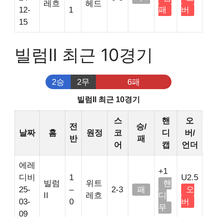
레흐
헤드
12-
1
패
버
15
빌럼II 최근 10경기
2승
2무
6패
빌럼II 최근 10경기
스
핸
오
전
승/
날짜
홈
원정
코
디
버/
반
패
어
캡
언더
에레
+1
디비
1
U2.5
빌럼
위트
핸
25-
–
2-3
패
오
II
레흐
디
03-
0
버
무
09