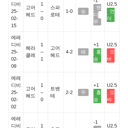
-1
디비
1
U2.5
고어
스파
핸
25-
–
1-0
승
언
헤드
로테
디
02-
0
더
무
15
에레
디비
1
+1
U2.5
헤라
고어
25-
–
4-2
패
홈
오
클레
헤드
02-
1
승
버
09
에레
디비
1
+1
U2.5
고어
트벤
25-
–
2-2
무
홈
오
헤드
테
02-
0
승
버
02
에레
-1
디비
1
U2.5