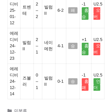
디비
2
-1
U2.5
트벤
빌럼
25-
–
6-2
패
홈
오
테
II
01-
2
승
버
12
에레
디비
2
+1
U2.5
빌럼
네이
24-
–
4-1
승
홈
오
II
메헌
12-
1
승
버
23
에레
디비
0
-1
U2.5
즈볼
빌럼
24-
–
0-1
승
홈
언
러
II
12-
1
패
더
14
Categories
미분류