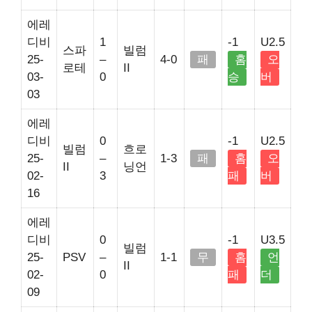
에레
디비
1
-1
U2.5
스파
빌럼
25-
–
4-0
패
홈
오
로테
II
03-
0
승
버
03
에레
디비
0
-1
U2.5
빌럼
흐로
25-
–
1-3
패
홈
오
II
닝언
02-
3
패
버
16
에레
디비
0
-1
U3.5
빌럼
25-
PSV
–
1-1
무
홈
언
II
02-
0
패
더
09