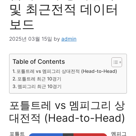
및 최근전적 데이터
보드
2025년 03월 15일
by
admin
Table of Contents
포틀트레 vs 멤피그리 상대전적 (Head-to-Head)
포틀트레 최근 10경기
멤피그리 최근 10경기
포틀트레 vs 멤피그리 상
대전적 (Head-to-Head)
포틀트
멤피그