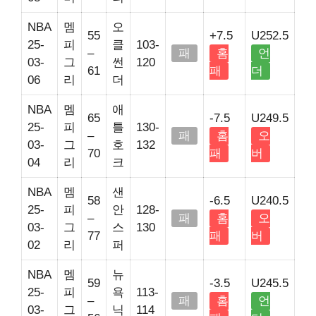
NBA
멤
오
55
+7.5
U252.5
25-
피
클
103-
–
패
홈
언
03-
그
썬
120
61
패
더
06
리
더
NBA
멤
애
65
-7.5
U249.5
25-
피
틀
130-
–
패
홈
오
03-
그
호
132
70
패
버
04
리
크
NBA
멤
샌
58
-6.5
U240.5
25-
피
안
128-
–
패
홈
오
03-
그
스
130
77
패
버
02
리
퍼
NBA
멤
뉴
59
-3.5
U245.5
25-
피
욕
113-
–
패
홈
언
03-
그
닉
114