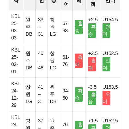
짜
반
정
패
언더
어
캡
KBL
원
33
창
+2.5
U154.5
25-
67-
홈
주
–
원
홈
언
03-
63
승
DB
31
LG
승
더
03
KBL
원
40
창
+2.5
U152.5
25-
61-
홈
주
–
원
홈
언
02-
76
패
DB
46
LG
패
더
01
KBL
창
41
원
-3.5
U153.5
24-
94-
홈
원
–
주
홈
오
12-
60
승
LG
31
DB
승
버
29
KBL
창
37
원
+1.5
U152.5
24-
76-
홈
원
–
주
홈
언