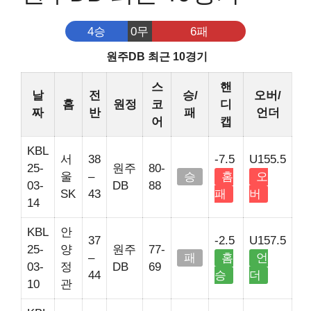
4승
0무
6패
원주DB 최근 10경기
스
핸
날
전
승/
오버/
홈
원정
코
디
짜
반
패
언더
어
캡
KBL
서
38
-7.5
U155.5
25-
원주
80-
울
–
승
홈
오
03-
DB
88
SK
43
패
버
14
KBL
안
37
-2.5
U157.5
25-
양
원주
77-
–
패
홈
언
03-
정
DB
69
44
승
더
10
관