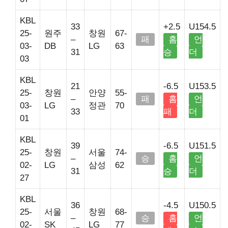
KBL
33
+2.5
U154.5
25-
원주
창원
67-
–
패
홈
언
03-
DB
LG
63
31
승
더
03
KBL
21
-6.5
U153.5
25-
창원
안양
55-
–
패
홈
언
03-
LG
정관
70
33
패
더
01
KBL
39
-6.5
U151.5
25-
창원
서울
74-
–
승
홈
언
02-
LG
삼성
62
31
승
더
27
KBL
36
-4.5
U150.5
25-
서울
창원
68-
–
승
홈
언
02-
SK
LG
77