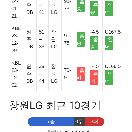
24-
93-
홈
주
–
원
홈
언
01-
73
승
DB
41
LG
승
더
21
KBL
원
51
창
-4.5
U167.5
23-
91-
홈
주
–
원
홈
언
12-
75
승
DB
33
LG
승
더
29
KBL
원
39
창
-4.5
U166.5
23-
70-
홈
주
–
원
홈
언
12-
91
패
DB
44
LG
패
더
02
창원LG 최근 10경기
7승
0무
3패