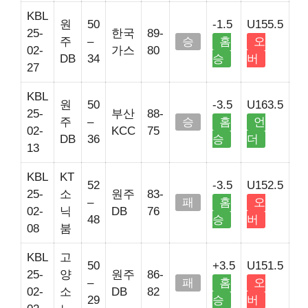
KBL
원
50
-1.5
U155.5
25-
한국
89-
주
–
승
홈
오
02-
가스
80
DB
34
승
버
27
KBL
원
50
-3.5
U163.5
25-
부산
88-
주
–
승
홈
언
02-
KCC
75
DB
36
승
더
13
KBL
KT
52
-3.5
U152.5
25-
소
원주
83-
–
패
홈
오
02-
닉
DB
76
48
승
버
08
붐
KBL
고
50
+3.5
U151.5
25-
양
원주
86-
–
패
홈
오
02-
소
DB
82
29
승
버