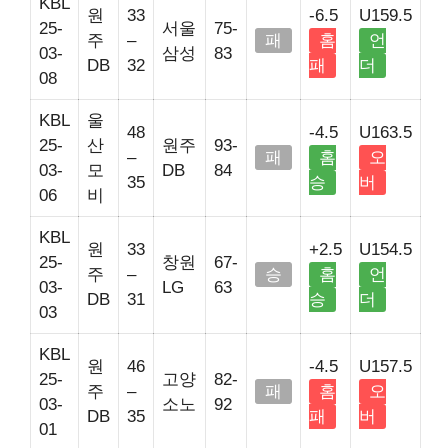
KBL
원
33
-6.5
U159.5
25-
서울
75-
주
–
패
홈
언
03-
삼성
83
DB
32
패
더
08
KBL
울
48
-4.5
U163.5
25-
산
원주
93-
–
패
홈
오
03-
모
DB
84
35
승
버
06
비
KBL
원
33
+2.5
U154.5
25-
창원
67-
주
–
승
홈
언
03-
LG
63
DB
31
승
더
03
KBL
원
46
-4.5
U157.5
25-
고양
82-
주
–
패
홈
오
03-
소노
92
DB
35
패
버
01