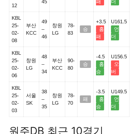
45
패
더
12
KBL
49
+3.5
U161.5
25-
부산
창원
78-
–
승
홈
언
02-
KCC
LG
83
46
패
더
08
KBL
48
-4.5
U156.5
25-
창원
부산
90-
–
승
홈
오
02-
LG
KCC
80
34
승
버
06
KBL
38
-3.5
U149.5
25-
서울
창원
78-
–
패
홈
언
02-
SK
LG
70
35
승
더
03
원주DB 최근 10경기