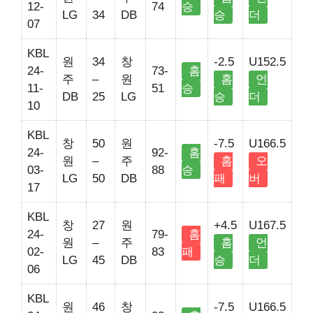
12-
74
승
LG
34
DB
승
더
07
KBL
원
34
창
-2.5
U152.5
24-
73-
홈
주
–
원
홈
언
11-
51
승
DB
25
LG
승
더
10
KBL
창
50
원
-7.5
U166.5
24-
92-
홈
원
–
주
홈
오
03-
88
승
LG
50
DB
패
버
17
KBL
창
27
원
+4.5
U167.5
24-
79-
홈
원
–
주
홈
언
02-
83
패
LG
45
DB
승
더
06
KBL
원
46
창
-7.5
U166.5