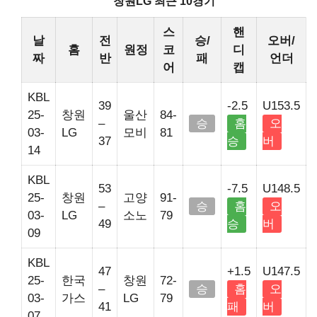
창원LG 최근 10경기
스
핸
날
전
승/
오버/
홈
원정
코
디
짜
반
패
언더
어
캡
KBL
39
-2.5
U153.5
25-
창원
울산
84-
–
승
홈
오
03-
LG
모비
81
37
승
버
14
KBL
53
-7.5
U148.5
25-
창원
고양
91-
–
승
홈
오
03-
LG
소노
79
49
승
버
09
KBL
47
+1.5
U147.5
25-
한국
창원
72-
–
승
홈
오
03-
가스
LG
79
41
패
버
07