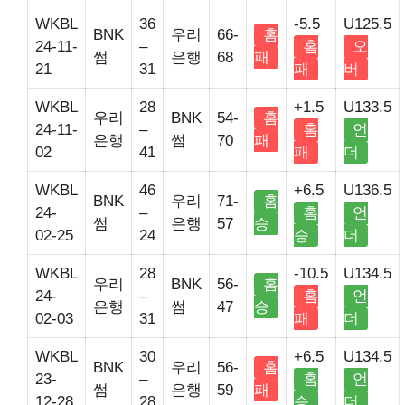
WKBL
36
-5.5
U125.5
BNK
우리
66-
홈
24-11-
–
홈
오
썸
은행
68
패
21
31
패
버
WKBL
28
+1.5
U133.5
우리
BNK
54-
홈
24-11-
–
홈
언
은행
썸
70
패
02
41
패
더
WKBL
46
+6.5
U136.5
BNK
우리
71-
홈
24-
–
홈
언
썸
은행
57
승
02-25
24
승
더
WKBL
28
-10.5
U134.5
우리
BNK
56-
홈
24-
–
홈
언
은행
썸
47
승
02-03
31
패
더
WKBL
30
+6.5
U134.5
BNK
우리
56-
홈
23-
–
홈
언
썸
은행
59
패
12-28
28
승
더