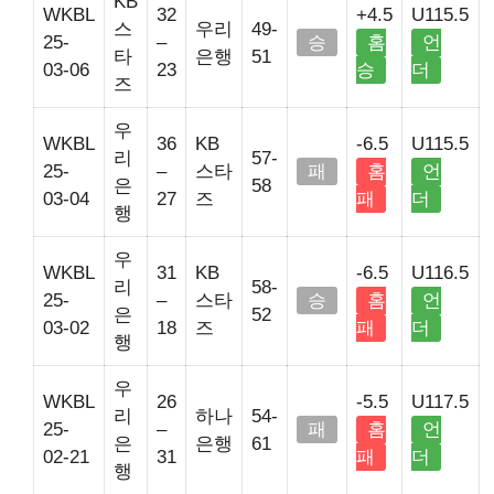
KB
WKBL
32
+4.5
U115.5
스
우리
49-
25-
–
승
홈
언
타
은행
51
03-06
23
승
더
즈
우
WKBL
36
KB
-6.5
U115.5
리
57-
25-
–
스타
패
홈
언
은
58
03-04
27
즈
패
더
행
우
WKBL
31
KB
-6.5
U116.5
리
58-
25-
–
스타
승
홈
언
은
52
03-02
18
즈
패
더
행
우
WKBL
26
-5.5
U117.5
리
하나
54-
25-
–
패
홈
언
은
은행
61
02-21
31
패
더
행