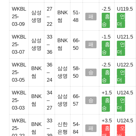
WKBL
27
-2.5
U119.5
삼성
BNK
51-
25-
–
패
홈
언
생명
썸
48
03-09
22
승
더
WKBL
33
-1.5
U121.5
삼성
BNK
66-
25-
–
패
홈
언
생명
썸
50
03-07
36
승
더
WKBL
36
-2.5
U122.5
BNK
삼성
58-
25-
–
승
홈
언
썸
생명
50
03-05
24
승
더
WKBL
34
+1.5
U124.5
BNK
삼성
66-
25-
–
승
홈
언
썸
생명
57
03-03
27
승
더
WKBL
33
+3.5
U124.5
BNK
신한
54-
25-
–
패
홈
오
썸
은행
84
02-22
39
패
버