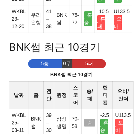
WKBL
41
-10.5
U133.5
우리
BNK
76-
홈
23-
–
홈
오
은행
썸
72
승
12-20
38
패
버
BNK썸 최근 10경기
5승
0무
5패
BNK썸 최근 10경기
스
핸
전
승/
오버/
날짜
홈
원정
코
디
반
패
언더
어
캡
WKBL
39
-2.5
U113.5
BNK
삼성
70-
25-
–
승
홈
오
썸
생명
58
03-11
30
승
버