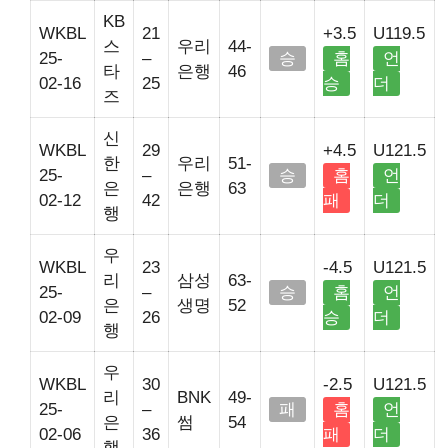
KB
WKBL
21
+3.5
U119.5
스
우리
44-
25-
–
승
홈
언
타
은행
46
02-16
25
승
더
즈
신
WKBL
29
+4.5
U121.5
한
우리
51-
25-
–
승
홈
언
은
은행
63
02-12
42
패
더
행
우
WKBL
23
-4.5
U121.5
리
삼성
63-
25-
–
승
홈
언
은
생명
52
02-09
26
승
더
행
우
WKBL
30
-2.5
U121.5
리
BNK
49-
25-
–
패
홈
언
은
썸
54
02-06
36
패
더
행