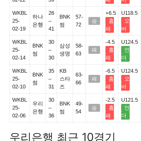
WKBL
26
+6.5
U118.5
하나
BNK
57-
25-
–
승
홈
오
은행
썸
72
02-19
41
패
버
WKBL
30
-4.5
U124.5
BNK
삼성
58-
25-
–
패
홈
언
썸
생명
63
02-14
30
패
더
WKBL
35
KB
-6.5
U124.5
BNK
63-
25-
–
스타
패
홈
오
썸
66
02-10
31
즈
패
버
WKBL
30
-2.5
U121.5
우리
BNK
49-
25-
–
승
홈
언
은행
썸
54
02-06
36
패
더
우리은행 최근 10경기