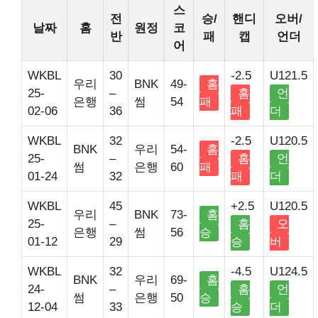
스
전
승/
핸디
오버/
날짜
홈
원정
코
반
패
캡
언더
어
WKBL
30
-2.5
U121.5
우리
BNK
49-
홈
25-
–
홈
언
은행
썸
54
패
02-06
36
패
더
WKBL
32
-2.5
U120.5
BNK
우리
54-
홈
25-
–
홈
언
썸
은행
60
패
01-24
32
패
더
WKBL
45
+2.5
U120.5
우리
BNK
73-
홈
25-
–
홈
오
은행
썸
56
승
01-12
29
승
버
WKBL
32
-4.5
U124.5
BNK
우리
69-
홈
24-
–
홈
언
썸
은행
50
승
12-04
33
승
더