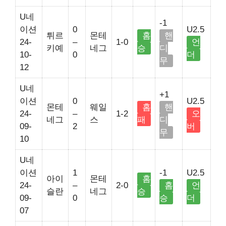
U네
-1
이션
0
U2.5
튀르
몬테
홈
핸
24-
–
1-0
언
키예
네그
승
디
10-
0
더
무
12
U네
+1
이션
0
U2.5
몬테
웨일
홈
핸
24-
–
1-2
오
네그
스
패
디
09-
2
버
무
10
U네
이션
1
-1
U2.5
아이
몬테
홈
24-
–
2-0
홈
언
슬란
네그
승
09-
0
승
더
07