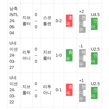
남축
+2
INTL
0
U4.5
지브
스코
홈
핸
24-
–
0-2
언
롤터
틀랜
패
디
06-
0
더
무
04
U네
-1
이션
0
U2.5
리투
지브
홈
핸
24-
–
1-0
언
아니
롤터
승
디
03-
0
더
무
27
U네
+1
이션
0
U2.5
지브
리투
홈
핸
24-
–
0-1
언
롤터
아니
패
디
03-
0
더
무
22