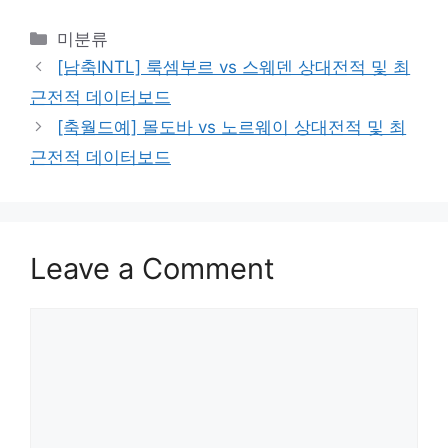
Categories
미분류
[남축INTL] 룩셈부르 vs 스웨덴 상대전적 및 최
근전적 데이터보드
[축월드예] 몰도바 vs 노르웨이 상대전적 및 최
근전적 데이터보드
Leave a Comment
Comment