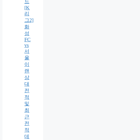
드
[K
리
그2]
화
성
FC
vs
서
울
이
랜
상
대
전
적
및
최
근
전
적
데