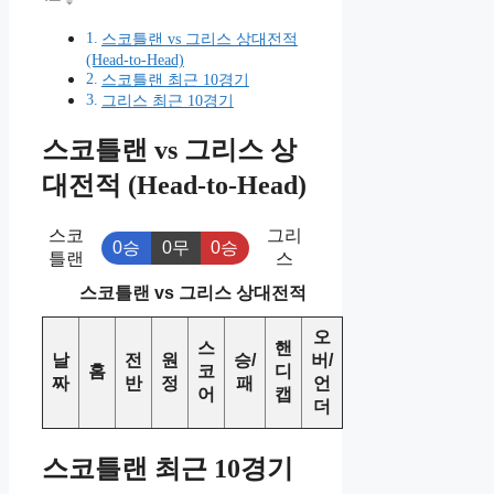
스코틀랜 vs 그리스 상대전적
(Head-to-Head)
스코틀랜 최근 10경기
그리스 최근 10경기
스코틀랜 vs 그리스 상
대전적 (Head-to-Head)
스코
그리
0승
0무
0승
틀랜
스
스코틀랜 vs 그리스 상대전적
오
스
핸
날
전
원
승/
버/
홈
코
디
짜
반
정
패
언
어
캡
더
스코틀랜 최근 10경기