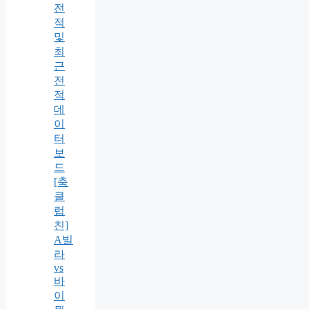
전
적
및
최
근
전
적
데
이
터
보
드
[축
클
럽
친]
A빌
라
vs
바
이