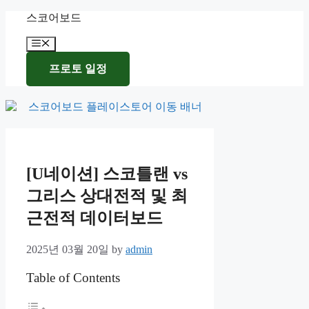
Skip
스코어보드
to
content
Menu
프로토 일정
[U네이션] 스코틀랜 vs
그리스 상대전적 및 최
근전적 데이터보드
2025년 03월 20일
by
admin
Table of Contents