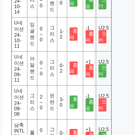
–
24-
0
랜
승
0
승
더
스
10-
드
14
U네
잉
그
-1
U2.5
0
이션
글
홈
1-
홈
오
리
–
24-
2
랜
패
0
패
버
스
10-
드
11
U네
아
그
+1
U2.5
0
이션
일
홈
0-
홈
언
리
–
24-
2
랜
패
0
패
더
스
09-
드
11
U네
그
핀
-1
U2.5
2
이션
홈
3-
홈
오
리
란
–
24-
0
승
0
승
버
스
드
09-
08
남축
그
+1
U2.5
0
INTL
몰
홈
0-