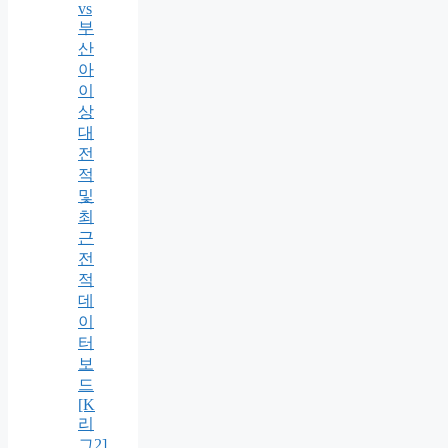
vs
부
산
아
이
상
대
전
적
및
최
근
전
적
데
이
터
보
드
[K
리
그2]