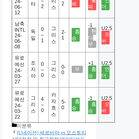
홈
언
–
리
24-
2
타
패
2
패
더
06-
스
12
남축
-1
그
U2.5
0
INTL
핸
독
홈
2-
오
–
리
24-
1
디
일
승
1
버
06-
스
무
08
유로
조
그
+1
U2.5
0
예선
0-
홈
언
지
리
무
–
24-
0
0
승
더
아
스
03-
27
유로
카
그
-1
U2.5
4
예선
자
홈
5-
홈
오
리
–
24-
0
흐
승
0
승
버
스
03-
스
22
Categories
미분류
[U네이션] 세르비아 vs 오스트리