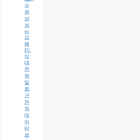
수
원
삼
성
vs
김
해
FC
상
대
전
적
및
최
근
전
적
데
이
터
보