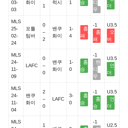
03-
화이
럭시
1
승
디
1
더
03
무
MLS
0
-1
U3.5
25-
포틀
밴쿠
1-
홈
–
홈
오
02-
팀버
화이
4
패
2
패
버
24
MLS
-1
0
U3.5
24-
밴쿠
1-
홈
핸
LAFC
–
언
11-
화이
0
승
디
0
더
09
무
MLS
2
-1
U3.5
24-
밴쿠
3-
홈
–
LAFC
홈
언
11-
화이
0
승
0
승
더
04
MLS
-1
1
U2.5