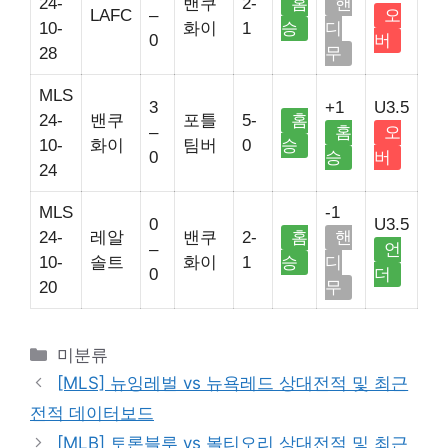
24-
밴쿠
2-
홈
핸
LAFC
–
오
10-
화이
1
승
디
0
버
28
무
MLS
3
+1
U3.5
24-
밴쿠
포틀
5-
홈
–
홈
오
10-
화이
팀버
0
승
0
승
버
24
MLS
-1
0
U3.5
24-
레알
밴쿠
2-
홈
핸
–
언
10-
솔트
화이
1
승
디
0
더
20
무
Categories
미분류
[MLS] 뉴잉레벌 vs 뉴욕레드 상대전적 및 최근
전적 데이터보드
[MLB] 토론블루 vs 볼티오리 상대전적 및 최근