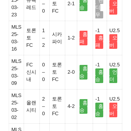
25-
뉴욕
홈
핸
–
토
2-1
오
03-
레드
승
디
0
FC
버
23
무
MLS
토론
1
-1
U2.5
25-
시카
홈
토
–
1-2
홈
오
03-
파이
패
FC
2
패
버
16
MLS
FC
0
토론
-1
U2.5
25-
홈
신시
–
토
2-0
홈
언
03-
승
내
0
FC
승
더
09
MLS
2
토론
-1
U2.5
25-
올랜
홈
–
토
4-2
홈
오
03-
시티
승
0
FC
승
버
02
MLS