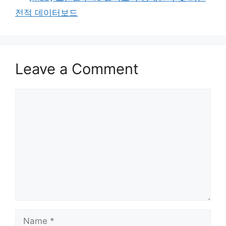
전적 데이터보드
Leave a Comment
Comment
Name