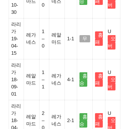
마드
네스
승
패
10-
0
버
30
라리
가
1
U
레가
레알
홈
19-
–
1-1
무
오
네스
마드
패
04-
0
버
15
라리
가
1
U
레알
레가
홈
홈
18-
–
4-1
오
마드
네스
승
패
09-
1
버
01
라리
가
2
U
레알
레가
홈
홈
18-
–
2-1
오
마드
네스
승
패
04-
0
버