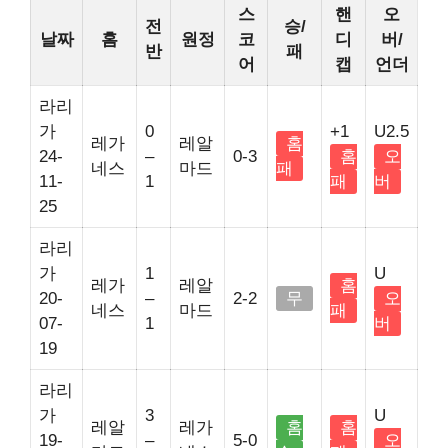
스
핸
오
전
승/
날짜
홈
원정
코
디
버/
반
패
어
캡
언더
라리
가
0
+1
U2.5
레가
레알
홈
24-
–
0-3
홈
오
네스
마드
패
11-
1
패
버
25
라리
가
1
U
레가
레알
홈
20-
–
2-2
무
오
네스
마드
패
07-
1
버
19
라리
가
3
U
레알
레가
홈
홈
19-
–
5-0
오