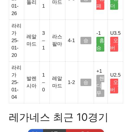
돌리
마드
01-
1
패
더
26
라리
가
3
-1
U3.5
레알
라스
25-
–
4-1
승
홈
오
마드
팔마
01-
1
승
버
20
라리
+1
가
1
U2.5
발렌
레알
핸
25-
–
1-2
승
오
시아
마드
디
01-
0
버
무
04
레가네스 최근 10경기