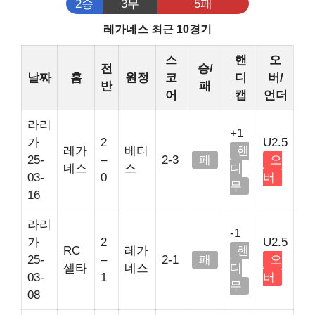
2승
3무
5패
레가네스 최근 10경기
스
핸
오
전
승/
날짜
홈
원정
코
디
버/
반
패
어
캡
언더
라리
+1
가
2
U2.5
레가
베티
핸
25-
–
2-3
패
오
네스
스
디
03-
0
버
무
16
라리
-1
가
2
U2.5
RC
레가
핸
25-
–
2-1
패
오
셀타
네스
디
03-
1
버
무
08