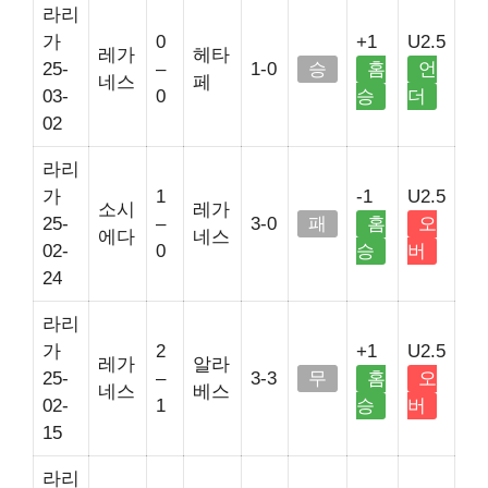
라리
가
0
+1
U2.5
레가
헤타
25-
–
1-0
승
홈
언
네스
페
03-
0
승
더
02
라리
가
1
-1
U2.5
소시
레가
25-
–
3-0
패
홈
오
에다
네스
02-
0
승
버
24
라리
가
2
+1
U2.5
레가
알라
25-
–
3-3
무
홈
오
네스
베스
02-
1
승
버
15
라리