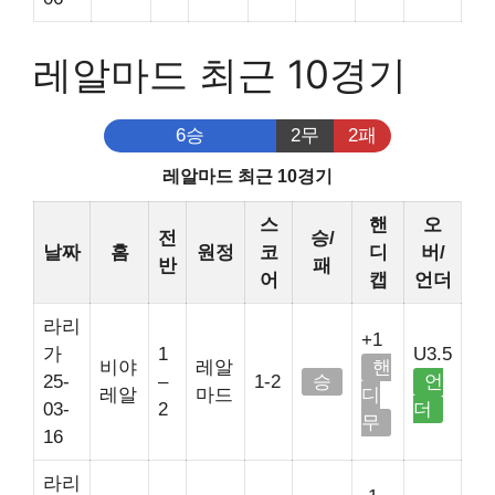
레알마드 최근 10경기
6승
2무
2패
레알마드 최근 10경기
스
핸
오
전
승/
날짜
홈
원정
코
디
버/
반
패
어
캡
언더
라리
+1
가
1
U3.5
비야
레알
핸
25-
–
1-2
승
언
레알
마드
디
03-
2
더
무
16
라리