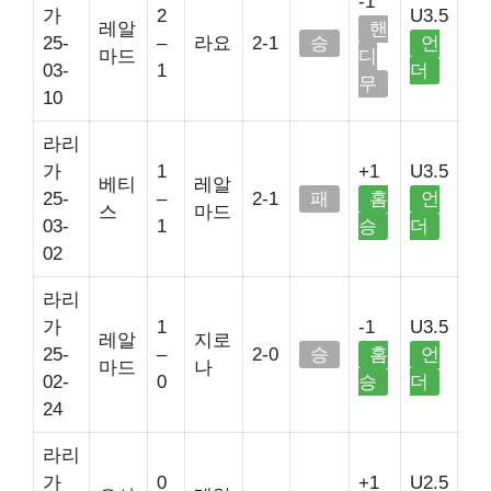
-1
가
2
U3.5
레알
핸
25-
–
라요
2-1
승
언
마드
디
03-
1
더
무
10
라리
가
1
+1
U3.5
베티
레알
25-
–
2-1
패
홈
언
스
마드
03-
1
승
더
02
라리
가
1
-1
U3.5
레알
지로
25-
–
2-0
승
홈
언
마드
나
02-
0
승
더
24
라리
가
0
+1
U2.5