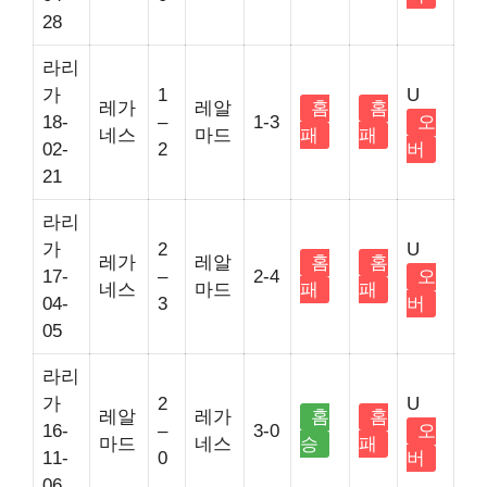
28
라리
가
1
U
레가
레알
홈
홈
18-
–
1-3
오
네스
마드
패
패
02-
2
버
21
라리
가
2
U
레가
레알
홈
홈
17-
–
2-4
오
네스
마드
패
패
04-
3
버
05
라리
가
2
U
레알
레가
홈
홈
16-
–
3-0
오
마드
네스
승
패
11-
0
버
06