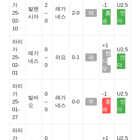
가
2
-1
U2.5
발렌
레가
25-
–
2-0
패
홈
언
시아
네스
02-
0
승
더
10
라리
+1
가
0
U2.5
레가
핸
25-
–
라요
0-1
패
언
네스
디
02-
0
더
무
01
라리
가
0
-1
U2.5
빌바
레가
25-
–
0-0
무
홈
언
오
네스
01-
0
패
더
27
라리
가
0
+1
U2.5