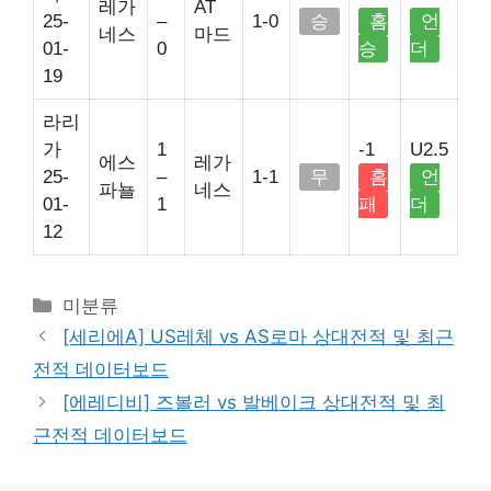
레가
AT
25-
–
1-0
승
홈
언
네스
마드
01-
0
승
더
19
라리
가
1
-1
U2.5
에스
레가
25-
–
1-1
무
홈
언
파뇰
네스
01-
1
패
더
12
Categories
미분류
[세리에A] US레체 vs AS로마 상대전적 및 최근
전적 데이터보드
[에레디비] 즈볼러 vs 발베이크 상대전적 및 최
근전적 데이터보드