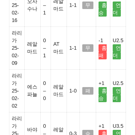
오사
레알
25-
–
1-1
무
홈
언
수나
마드
02-
1
승
더
16
라리
가
0
-1
U2.5
레알
AT
25-
–
1-1
무
홈
언
마드
마드
02-
1
패
더
09
라리
가
0
+1
U2.5
에스
레알
25-
–
1-0
패
홈
언
파뇰
마드
02-
0
승
더
02
라리
가
0
+1
U3.5
바야
레알
25-
–
0-3
승
홈
언