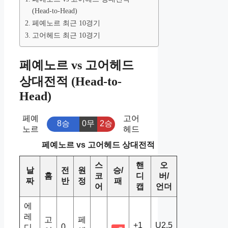
(Head-to-Head)
페예노르 최근 10경기
고어헤드 최근 10경기
페예노르 vs 고어헤드
상대전적 (Head-to-
Head)
페예
고어
8승
0무
2승
노르
헤드
페예노르 vs 고어헤드 상대전적
스
핸
오
날
전
원
승/
홈
코
디
버/
짜
반
정
패
어
캡
언더
에
레
고
페
+1
U2.5
0
디