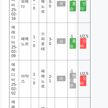
브레
예
0-
홈
언
무
–
비
0
다
노
0
승
더
25-
르
02-
16
에
레
스
-1
U2.5
1
디
페예
파
3-
홈
오
승
–
비
0
노르
로
0
승
버
25-
테
02-
09
에
레
페
-1
U2.5
1
디
핸
아약
예
2-
오
패
–
비
디
1
스
노
0
버
25-
무
르
02-
02
에
레