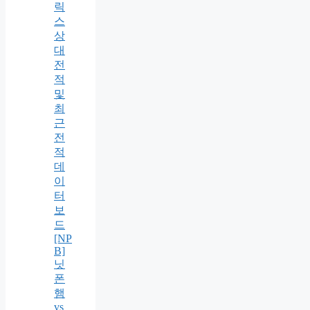
릭
스
상
대
전
적
및
최
근
전
적
데
이
터
보
드
[NP
B]
닛
폰
햄
vs