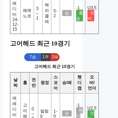
레
헤
-1
U3.5
3
디
페예
라
5-
홈
오
승
–
비
2
노르
클
1
승
버
24-
레
12-
15
고어헤드 최근 10경기
7승
1무
2패
고어헤드 최근 10경기
스
핸
오
날
전
홈
원정
코
승/패
디
버/
짜
반
어
캡
언더
에
레
고
-1
U2.5
0
디
핸
어
빌럼
1-
언
승
–
비
디
0
헤
II