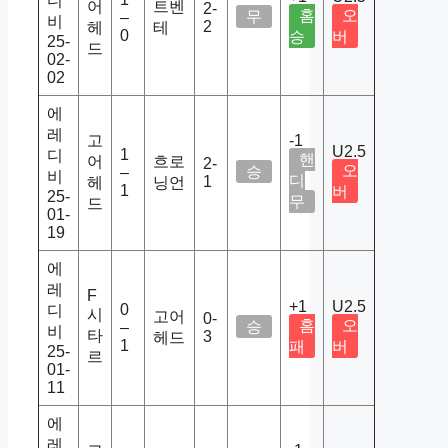
디
어
트벤
2-
홈
오
무
–
비
2
헤
테
0
승
버
25-
드
02-
02
에
레
고
-1
U2.5
1
디
핸
어
흐로
2-
오
승
–
비
디
1
헤
닝언
1
버
25-
무
드
01-
19
에
레
F
+1
U2.5
0
디
시
고어
0-
홈
오
승
–
비
타
3
헤드
1
패
버
25-
르
01-
11
에
레