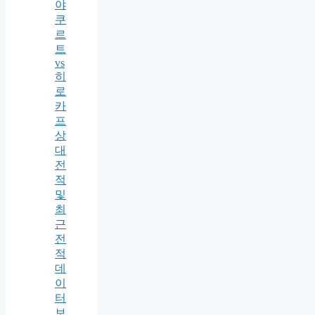
야
쿠
르
트
vs
히
로
카
프
상
대
전
적
및
최
근
전
적
데
이
터
보