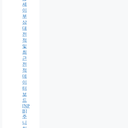
세
이
부
상
대
전
적
및
최
근
전
적
데
이
터
보
드
[NP
B]
주
니