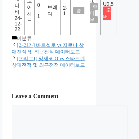
고
-1
U2.5
0
디
핸
어
브레
2-
오
승
–
비
디
1
헤
다
1
버
24-
무
드
12-
22
Categories
미분류
[라리가] 바르셀로 vs 지로나 상
대전적 및 최근전적 데이터보드
[프리그1] 앙제SCO vs 스타드렌
상대전적 및 최근전적 데이터보드
Leave a Comment
Comment