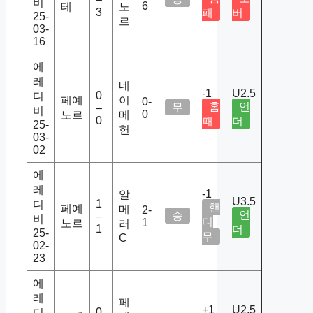
비
6
테
노
3
패
버
25-
르
03-
16
에
레
네
-1
U2.5
0
디
페예
이
0-
홈
언
무
–
비
0
노르
메
0
패
더
25-
헌
03-
02
에
레
-1
알
U3.5
1
디
핸
페예
메
2-
언
승
–
비
디
1
노르
러
1
더
25-
무
C
02-
23
에
레
페
+1
U2.5
0
디