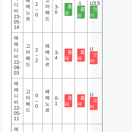
페
고
-1
U3.5
2
디
예
어
홈
3-
홈
언
–
비
0
노
헤
승
0
승
더
23-
르
드
05-
14
에
레
고
페
U
2
디
어
예
홈
홈
3-
오
–
비
4
헤
노
패
패
2
버
22-
드
르
09-
03
에
레
고
페
U
0
디
어
예
홈
홈
0-
오
–
비
1
헤
노
패
패
0
버
22-
드
르
05-
11
에