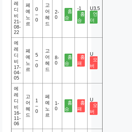
레
페
고
-1
U3.5
0
디
예
어
홈
2-
홈
언
–
비
0
노
헤
승
0
승
더
21-
르
드
08-
22
에
레
페
고
U
5
디
예
어
홈
홈
8-
오
–
비
0
노
헤
승
패
0
버
17-
르
드
04-
05
에
레
고
페
U
1
디
어
예
홈
홈
1-
오
–
비
0
헤
노
승
패
0
버
16-
드
르
11-
06