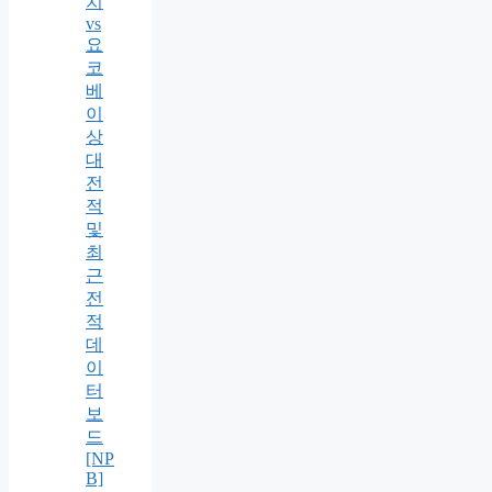
치
vs
요
코
베
이
상
대
전
적
및
최
근
전
적
데
이
터
보
드
[NP
B]