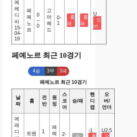
에
레
페
고
U
0
디
예
어
홈
홈
0-
오
–
비
1
노
헤
패
패
0
버
15-
르
드
04-
19
페예노르 최근 10경기
4승
3무
3패
페예노르 최근 10경기
스
핸
오
날
전
원
홈
코
승/패
디
버/
짜
반
정
어
캡
언더
에
레
페
-1
U2.5
1
디
트벤
예
2-
홈
오
승
–