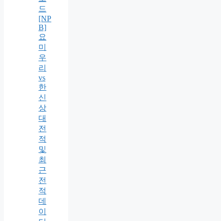
드
[NP
B]
요
미
우
리
vs
한
신
상
대
전
적
및
최
근
전
적
데
이