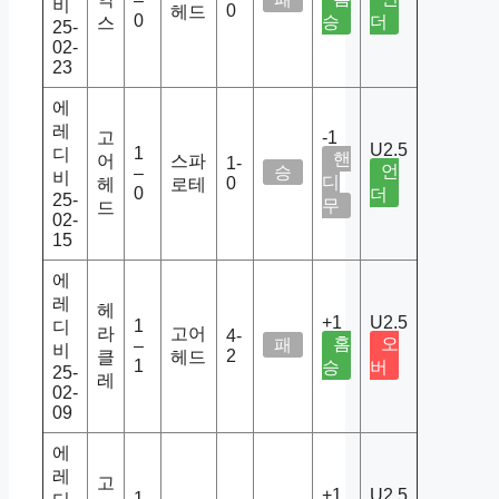
–
비
0
헤드
0
승
더
스
25-
02-
23
에
레
고
-1
U2.5
1
디
핸
어
스파
1-
언
승
–
비
디
0
헤
로테
0
더
25-
무
드
02-
15
에
레
헤
+1
U2.5
1
디
라
고어
4-
홈
오
패
–
비
2
클
헤드
1
승
버
25-
레
02-
09
에
레
고
+1
U2.5
1