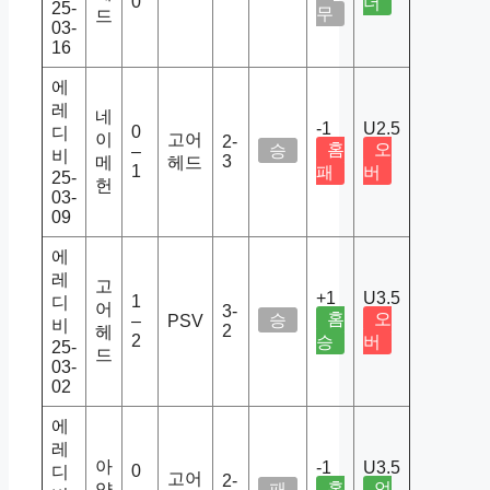
0
더
25-
무
드
03-
16
에
레
네
-1
U2.5
0
디
이
고어
2-
홈
오
승
–
비
3
메
헤드
1
패
버
25-
헌
03-
09
에
레
고
+1
U3.5
1
디
어
3-
홈
오
승
–
PSV
비
2
헤
2
승
버
25-
드
03-
02
에
레
아
-1
U3.5
0
디
고어
2-
홈
언
약
패