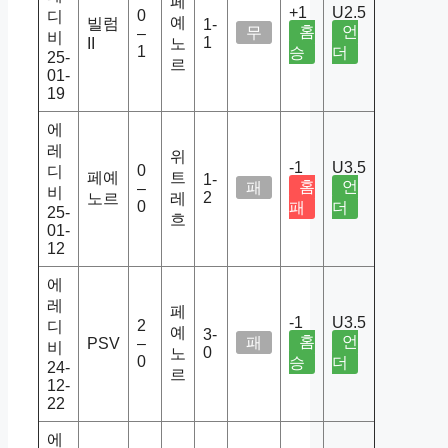
페
+1
U2.5
0
디
예
빌럼
1-
홈
언
무
–
비
1
II
노
1
승
더
25-
르
01-
19
에
레
위
-1
U3.5
0
디
페예
트
1-
홈
언
패
–
비
2
노르
레
0
패
더
25-
흐
01-
12
에
레
페
-1
U3.5
2
디
예
3-
홈
언
패
PSV
–
비
0
노
0
승
더
24-
르
12-
22
에