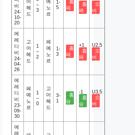
어
예
홈
1-
홈
오
–
비
5
헤
노
패
3
패
버
24-
드
르
10-
20
에
레
고
페
+1
U2.5
1
디
어
예
홈
1-
홈
오
–
비
3
헤
노
패
2
패
버
24-
드
르
04-
26
에
레
페
고
-1
U3.5
1
디
예
어
홈
3-
홈
오
–
비
1
노
헤
승
0
승
버
23-
르
드
09-
30
에
레