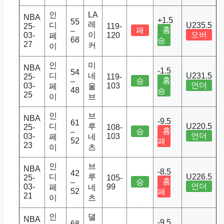
인
LA
NBA
+1.5
55
레
디
U235.5
25-
119-
홈
패
–
이
오버
03-
120
페
68
승
27
커
이
인
미
NBA
-1.5
54
디
네
U231.5
25-
119-
홈
승
–
언더
03-
103
페
울
48
승
25
이
브
인
브
NBA
-9.5
61
디
루
U220.5
25-
108-
홈
승
–
언더
03-
103
페
네
52
패
23
이
츠
인
브
NBA
-8.5
42
디
루
U226.5
25-
105-
홈
승
–
언더
03-
99
페
네
52
패
21
이
츠
인
댈
NBA
-9.5
68