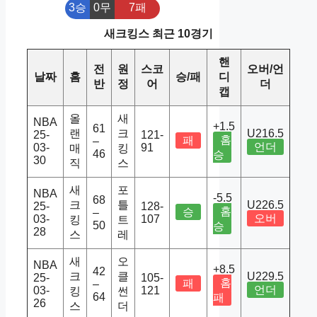
3승
0무
7패
새크킹스 최근 10경기
핸
전
원
스코
오버/언
날짜
홈
승/패
디
반
정
어
더
캡
올
새
NBA
+1.5
61
랜
크
U216.5
25-
121-
홈
패
–
언더
03-
91
매
킹
46
승
30
직
스
새
포
NBA
-5.5
68
크
틀
U226.5
25-
128-
홈
승
–
오버
03-
107
킹
트
50
승
28
스
레
새
오
NBA
+8.5
42
크
클
U229.5
25-
105-
홈
패
–
언더
03-
121
킹
썬
64
패
26
스
더