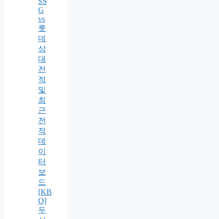
SS
G
vs
롯
데
상
대
전
적
및
최
근
전
적
데
이
터
보
드
[KB
O]
두