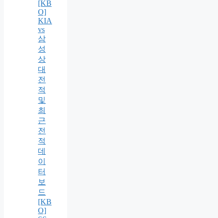
[KB
O]
KIA
vs
삼
성
상
대
전
적
및
최
근
전
적
데
이
터
보
드
[KB
O]