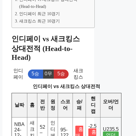
(Head-to-Head)
인디페이 최근 10경기
새크킹스 최근 10경기
인디페이 vs 새크킹스
상대전적 (Head-to-
Head)
인디
새크
5승
0무
5승
페이
킹스
인디페이 vs 새크킹스 상대전적
핸
전
원
스코
승/
오버/언
날짜
홈
디
반
정
어
패
더
캡
새
인
NBA
-2.5
52
크
디
홈
U235.5
24-
95-
홈
–
언더
12-
122
킹
페
패