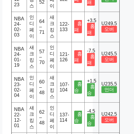
52
패
23
스
이
인
새
NBA
+3.5
64
디
크
홈
U249.5
24-
122-
홈
–
오버
02-
133
페
킹
패
71
패
03
이
스
새
인
NBA
-7.5
57
크
디
홈
U245.5
24-
121-
홈
–
오버
01-
126
킹
페
패
70
패
19
스
이
인
새
NBA
+1.5
60
디
크
홈
U235.5
23-
107-
홈
–
언더
02-
104
페
킹
승
48
승
04
이
스
새
인
NBA
-4.5
62
크
디
홈
U242.5
22-
137-
홈
–
오버
12-
114
킹
페
승
48
승
01
스
이