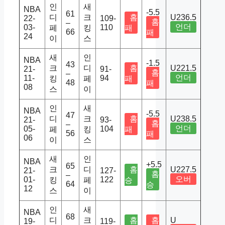
인
새
NBA
-5.5
61
디
크
홈
U236.5
22-
109-
홈
–
언더
03-
110
페
킹
패
66
패
24
이
스
새
인
NBA
-1.5
43
크
디
홈
U221.5
21-
91-
홈
–
언더
11-
94
킹
페
패
48
패
08
스
이
인
새
NBA
-5.5
47
디
크
홈
U238.5
21-
93-
홈
–
언더
05-
104
페
킹
패
56
패
06
이
스
새
인
NBA
+5.5
65
크
디
홈
U227.5
21-
127-
홈
–
오버
01-
122
킹
페
승
64
승
12
스
이
인
새
NBA
68
디
크
홈
홈
U
19-
119-