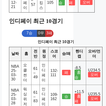
–
오버
12-
105
페
킹
승
패
57
21
이
스
인디페이 최근 10경기
7승
0무
3패
인디페이 최근 10경기
전
원
스코
핸디
오버/언
날짜
홈
승/패
반
정
어
캡
더
오
인
NBA
-8.5
61
클
디
U234.5
25-
132-
홈
패
–
오버
03-
111
썬
페
49
승
30
더
이
워
인
NBA
+11.5
61
싱
디
U235.5
25-
109-
홈
승
–
오버
03-
162
위
페
83
패
28
저
이