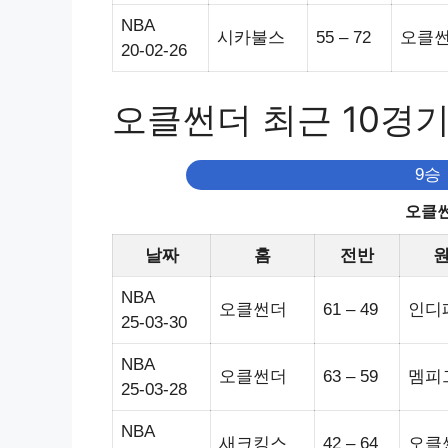
NBA
시카불스
55 – 72
오클
20-02-26
오클썬더 최근 10경
9승
오클썬
날짜
홈
전반
NBA
오클썬더
61 – 49
인디
25-03-30
NBA
오클썬더
63 – 59
멤피
25-03-28
NBA
새크킹스
42 – 64
오클