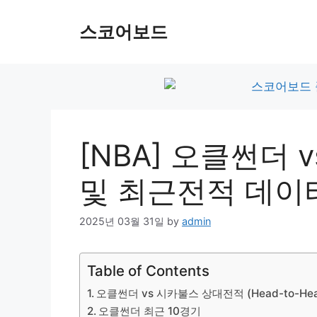
Skip
to
스코어보드
content
[NBA] 오클썬더
및 최근전적 데이
2025년 03월 31일
by
admin
Table of Contents
오클썬더 vs 시카불스 상대전적 (Head-to-Hea
오클썬더 최근 10경기