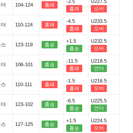
-2.5
U227.5
썬더
104-124
홈패
홈패
오버
-4.5
U233.5
썬더
110-124
홈패
홈패
오버
+1.5
U232.5
불스
123-119
홈승
홈승
오버
-11.5
U218.5
썬더
106-101
홈승
홈패
언더
-1.5
U216.5
불스
110-111
홈패
홈패
오버
-6.5
U225.5
썬더
123-102
홈승
홈승
언더
+1.5
U224.5
불스
127-125
홈승
홈승
오버