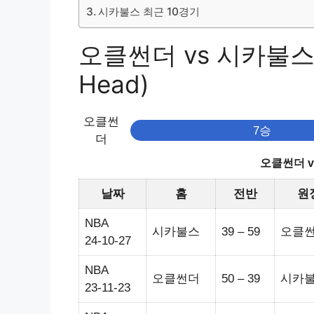
시카불스 최근 10경기
오클썬더 vs 시카불스 
Head)
오클썬
7승
더
오클썬더 
날짜
홈
전반
원
NBA
시카불스
39 – 59
오클
24-10-27
NBA
오클썬더
50 – 39
시카
23-11-23