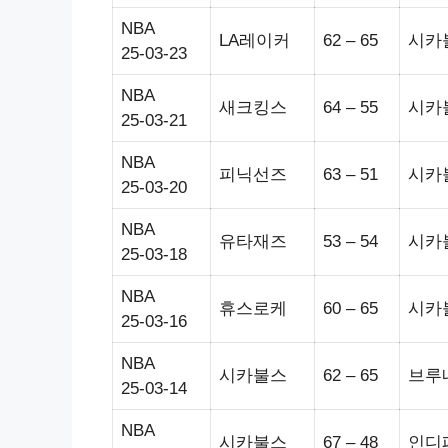
NBA
LA레이커
62 – 65
시카
25-03-23
NBA
새크킹스
64 – 55
시카
25-03-21
NBA
피닉선즈
63 – 51
시카
25-03-20
NBA
유타재즈
53 – 54
시카
25-03-18
NBA
휴스로케
60 – 65
시카
25-03-16
NBA
시카불스
62 – 65
브루
25-03-14
NBA
시카불스
67 – 48
인디