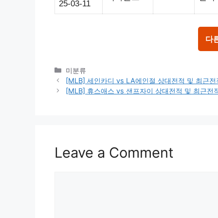
25-03-11
다
Categories
미분류
[MLB] 세인카디 vs LA에인절 상대전적 및 최근
[MLB] 휴스애스 vs 샌프자이 상대전적 및 최근
Leave a Comment
Comment