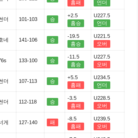
홈패
언더
+2.5
U227.5
썬더
101-103
승
홈승
언더
-19.5
U221.5
호네
141-106
승
홈승
오버
-11.5
U227.5
6s
133-100
승
홈승
오버
+5.5
U234.5
썬더
107-113
승
홈패
언더
-3.5
U228.5
썬더
112-118
승
홈패
오버
-8.5
U239.5
너게
127-140
패
홈패
오버