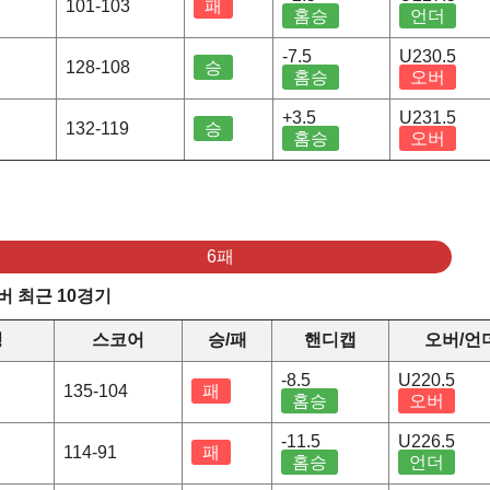
101-103
패
홈승
언더
-7.5
U230.5
128-108
승
홈승
오버
+3.5
U231.5
132-119
승
홈승
오버
6패
 최근 10경기
정
스코어
승/패
핸디캡
오버/언
-8.5
U220.5
135-104
패
홈승
오버
-11.5
U226.5
114-91
패
홈승
언더