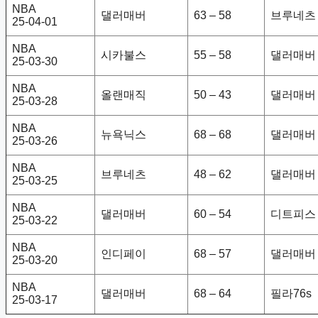
NBA
댈러매버
63 – 58
브루네츠
25-04-01
NBA
시카불스
55 – 58
댈러매버
25-03-30
NBA
올랜매직
50 – 43
댈러매버
25-03-28
NBA
뉴욕닉스
68 – 68
댈러매버
25-03-26
NBA
브루네츠
48 – 62
댈러매버
25-03-25
NBA
댈러매버
60 – 54
디트피스
25-03-22
NBA
인디페이
68 – 57
댈러매버
25-03-20
NBA
댈러매버
68 – 64
필라76s
25-03-17