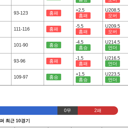
+2.5
U208.5
93-123
홈패
홈패
오버
-5.5
U209.5
111-116
홈패
홈패
오버
-4.5
U214.5
101-90
홈승
홈승
언더
-1.5
U216.5
93-96
홈패
홈패
언더
+1.5
U223.5
109-97
홈승
홈승
언더
0무
2패
퍼 최근 10경기