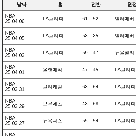
날짜
홈
전반
원
NBA
LA클리퍼
61 – 52
댈러매버
25-04-06
NBA
LA클리퍼
58 – 35
댈러매버
25-04-05
NBA
LA클리퍼
59 – 47
뉴올펠리
25-04-03
NBA
올랜매직
47 – 45
LA클리퍼
25-04-01
NBA
클리캐벌
68 – 64
LA클리퍼
25-03-31
NBA
브루네츠
48 – 68
LA클리퍼
25-03-29
NBA
뉴욕닉스
55 – 54
LA클리퍼
25-03-27
NBA