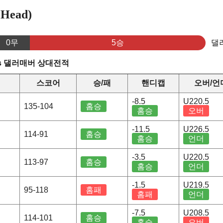
Head)
0무
5승
댈
s 댈러매버 상대전적
스코어
승/패
핸디캡
오버/언
-8.5
U220.5
135-104
홈승
홈승
오버
-11.5
U226.5
114-91
홈승
홈승
언더
-3.5
U220.5
113-97
홈승
홈승
언더
-1.5
U219.5
95-118
홈패
홈패
언더
-7.5
U208.5
114-101
홈승
홈승
오버