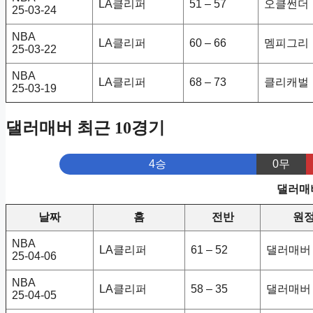
LA클리퍼
51 – 57
오클썬더
25-03-24
NBA
LA클리퍼
60 – 66
멤피그리
25-03-22
NBA
LA클리퍼
68 – 73
클리캐벌
25-03-19
댈러매버 최근 10경기
4승
0무
댈러매버
날짜
홈
전반
원
NBA
LA클리퍼
61 – 52
댈러매버
25-04-06
NBA
LA클리퍼
58 – 35
댈러매버
25-04-05