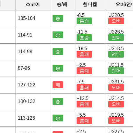
정
스코어
승/패
핸디캡
오버/언
-8.5
U220.5
135-104
승
홈승
오버
-11.5
U226.5
114-91
승
홈승
언더
-18.5
U218.5
114-98
승
홈패
언더
+2.5
U211.5
87-96
승
홈패
언더
-7.5
U231.5
127-122
패
홈패
오버
+12.5
U214.5
100-132
승
홈패
오버
+5.5
U219.5
113-126
승
홈패
오버
+2.5
U227.5