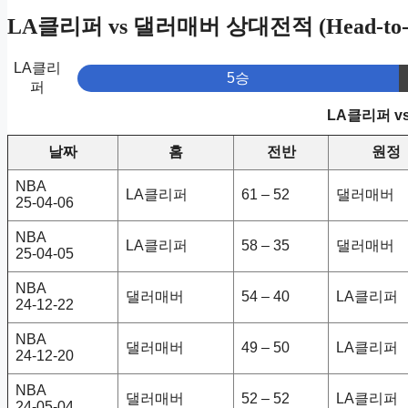
LA클리퍼 vs 댈러매버 상대전적 (Head-to-
LA클리
5승
퍼
LA클리퍼 v
날짜
홈
전반
원정
NBA
LA클리퍼
61 – 52
댈러매버
25-04-06
NBA
LA클리퍼
58 – 35
댈러매버
25-04-05
NBA
댈러매버
54 – 40
LA클리퍼
24-12-22
NBA
댈러매버
49 – 50
LA클리퍼
24-12-20
NBA
댈러매버
52 – 52
LA클리퍼
24-05-04