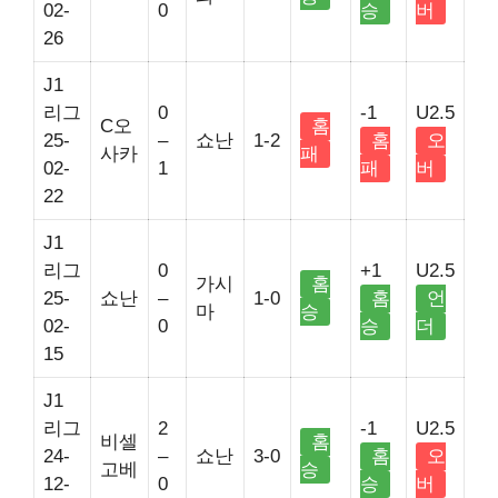
02-
0
승
버
26
J1
리그
0
-1
U2.5
C오
홈
25-
–
쇼난
1-2
홈
오
사카
패
02-
1
패
버
22
J1
리그
0
+1
U2.5
가시
홈
25-
쇼난
–
1-0
홈
언
마
승
02-
0
승
더
15
J1
리그
2
-1
U2.5
비셀
홈
24-
–
쇼난
3-0
홈
오
고베
승
12-
0
승
버