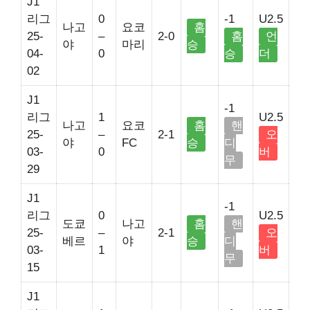
J1
리그
0
-1
U2.5
나고
요코
홈
25-
–
2-0
홈
언
야
마리
승
04-
0
승
더
02
J1
-1
리그
1
U2.5
나고
요코
홈
핸
25-
–
2-1
오
야
FC
승
디
03-
0
버
무
29
J1
-1
리그
0
U2.5
도쿄
나고
홈
핸
25-
–
2-1
오
베르
야
승
디
03-
1
버
무
15
J1