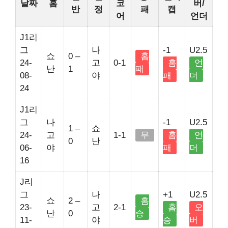
날짜
홈
코
버/
반
정
패
캡
어
언더
J1리
그
나
-1
U2.5
쇼
0 –
홈
24-
고
0-1
홈
언
난
1
패
08-
야
패
더
24
J1리
그
나
-1
U2.5
1 –
쇼
24-
고
1-1
무
홈
언
0
난
06-
야
패
더
16
J리
그
나
+1
U2.5
쇼
2 –
홈
23-
고
2-1
홈
오
난
0
승
11-
야
승
버