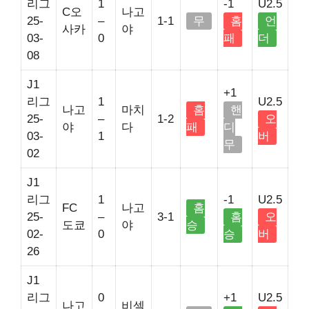
리그
1
-1
U2.5
C오
나고
25-
–
1-1
무
홈
언
사카
야
03-
0
패
더
08
J1
+1
리그
1
U2.5
나고
마치
홈
핸
25-
–
1-2
오
야
다
패
디
03-
1
버
무
02
J1
리그
1
-1
U2.5
FC
나고
홈
25-
–
3-1
홈
오
도쿄
야
승
02-
0
승
버
26
J1
리그
0
+1
U2.5
나고
비셀