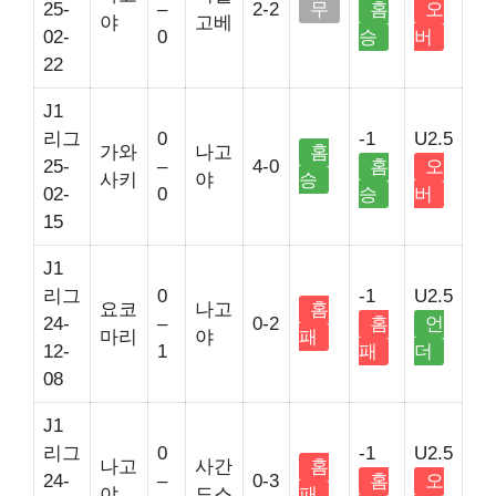
25-
–
2-2
무
홈
오
야
고베
02-
0
승
버
22
J1
리그
0
-1
U2.5
가와
나고
홈
25-
–
4-0
홈
오
사키
야
승
02-
0
승
버
15
J1
리그
0
-1
U2.5
요코
나고
홈
24-
–
0-2
홈
언
마리
야
패
12-
1
패
더
08
J1
리그
0
-1
U2.5
나고
사간
홈
24-
–
0-3
홈
오
야
도스
패