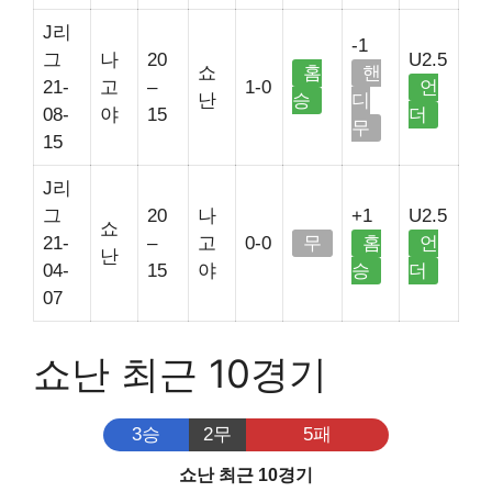
J리
-1
그
나
20
U2.5
쇼
홈
핸
21-
고
–
1-0
언
난
승
디
08-
야
15
더
무
15
J리
그
20
나
+1
U2.5
쇼
21-
–
고
0-0
무
홈
언
난
04-
15
야
승
더
07
쇼난 최근 10경기
3승
2무
5패
쇼난 최근 10경기