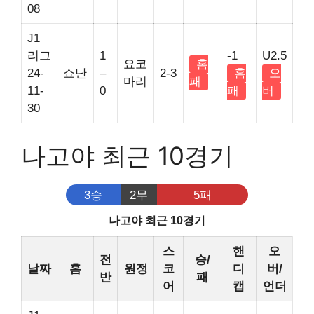
08
J1
리그
1
-1
U2.5
요코
홈
24-
쇼난
–
2-3
홈
오
마리
패
11-
0
패
버
30
나고야 최근 10경기
3승
2무
5패
나고야 최근 10경기
스
핸
오
전
승/
날짜
홈
원정
코
디
버/
반
패
어
캡
언더