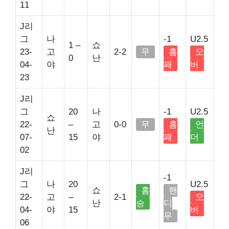
11
J리
그
나
-1
U2.5
1 –
쇼
23-
고
2-2
무
홈
오
0
난
04-
야
패
버
23
J리
그
20
나
-1
U2.5
쇼
22-
–
고
0-0
무
홈
언
난
07-
15
야
패
더
02
J리
-1
그
나
20
U2.5
쇼
홈
핸
22-
고
–
2-1
오
난
승
디
04-
야
15
버
무
06