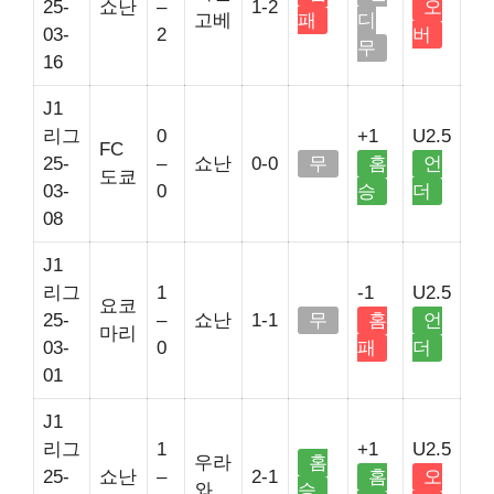
25-
쇼난
–
1-2
오
고베
패
디
03-
2
버
무
16
J1
리그
0
+1
U2.5
FC
25-
–
쇼난
0-0
무
홈
언
도쿄
03-
0
승
더
08
J1
리그
1
-1
U2.5
요코
25-
–
쇼난
1-1
무
홈
언
마리
03-
0
패
더
01
J1
리그
1
+1
U2.5
우라
홈
25-
쇼난
–
2-1
홈
오
와
승