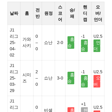
스
핸
오
전
승/
날짜
홈
원정
코
디
버/
반
패
어
캡
언더
J1
리그
0
-1
U2.5
가와
홈
25-
–
쇼난
2-0
홈
언
사키
승
04-
0
승
더
02
J1
리그
2
-1
U2.5
시미
홈
25-
–
쇼난
3-0
홈
오
즈
승
03-
0
승
버
29
J1
+1
리그
0
U2.5
비셀
홈
핸