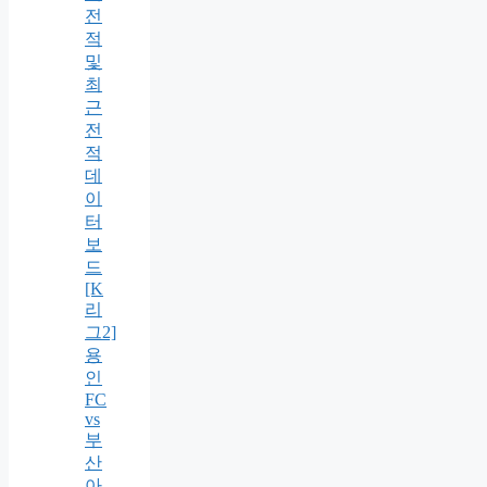
전
적
및
최
근
전
적
데
이
터
보
드
[K
리
그2]
용
인
FC
vs
부
산
아