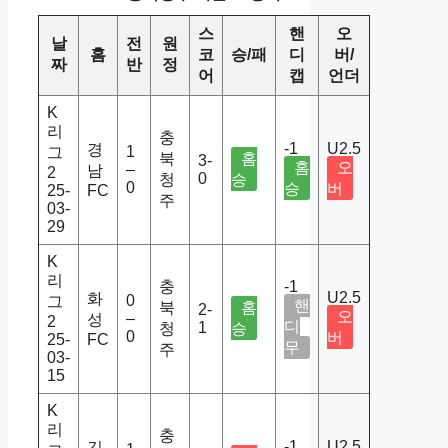
스
핸
오
날
전
원
홈
코
승/패
디
버/
짜
반
정
어
캡
언더
K
리
충
-1
U2.5
경
1
그
북
홈
3-
홈
오
–
남
2
0
청
승
0
승
버
25-
FC
주
03-
29
K
리
충
-1
U2.5
화
0
그
핸
북
홈
2-
오
–
성
2
디
1
청
승
0
버
25-
FC
무
주
03-
15
K
리
충
-1
U2.5
김