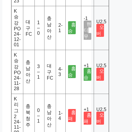
23
K
승
충
-1
U2.5
대
1
강
핸
남
홈
2-
오
–
구
PO
디
1
아
승
0
버
24-
FC
무
산
12-
01
K
승
충
+1
U2.5
대
3
강
남
홈
4-
홈
오
–
구
PO
3
아
승
1
승
버
24-
FC
산
11-
28
K
리
충
충
+1
U2.5
0
그
북
남
홈
1-
홈
오
–
2
4
청
아
패
1
패
버
24-
주
산
11-