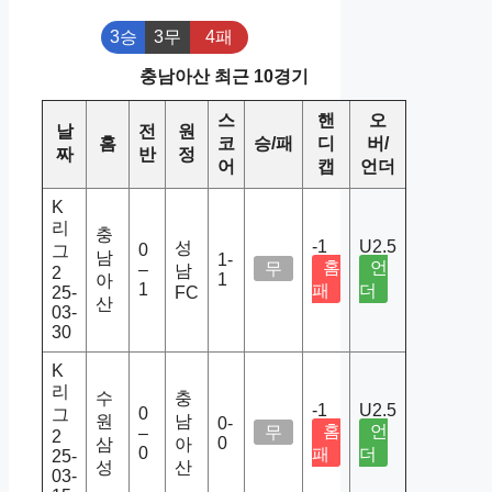
3승
3무
4패
충남아산 최근 10경기
스
핸
오
날
전
원
홈
코
승/패
디
버/
짜
반
정
어
캡
언더
K
리
충
-1
U2.5
성
0
그
남
1-
홈
언
무
–
남
2
1
아
1
패
더
25-
FC
산
03-
30
K
리
수
충
-1
U2.5
0
그
원
남
0-
홈
언
무
–
2
0
삼
아
0
패
더
25-
성
산
03-