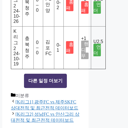
그
북
홈
0-
안
홈
언
–
2
2
청
패
0
양
패
더
24-
주
10-
26
K
리
충
+1
U2.5
김
0
그
핸
북
홈
0-
언
–
포
2
디
1
청
패
0
더
24-
FC
무
주
10-
19
다른 일정 더보기
Categories
미분류
[K리그1] 광주FC vs 제주SKFC
상대전적 및 최근전적 데이터보드
[K리그2] 성남FC vs 안산그리 상
대전적 및 최근전적 데이터보드