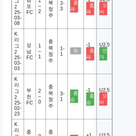
1
그
북
홈
2-
홈
오
–
포
2
3
청
패
2
패
버
25-
FC
주
03-
08
K
리
충
-1
U2.5
성
1
그
북
1-
홈
언
무
–
남
2
1
청
1
패
더
25-
FC
주
03-
03
K
리
충
-1
U2.5
부
2
그
북
홈
3-
홈
오
–
천
2
1
청
승
0
승
버
25-
FC
주
02-
23
K
리
충
충
+1
U2.5