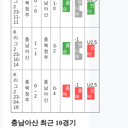
0
그
핸
북
남
홈
1-
언
–
2
디
0
청
아
승
0
더
23-
무
주
산
11-
11
K
리
충
충
-1
U2.5
1
그
핸
남
북
홈
3-
오
–
2
디
2
아
청
승
1
버
23-
무
산
주
10-
14
K
리
충
충
-1
U2.5
0
그
북
남
홈
0-
홈
오
–
2
4
청
아
패
2
패
버
23-
주
산
04-
18
충남아산 최근 10경기