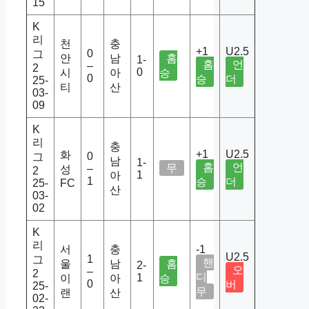
15
K
리
천
충
+1
U2.5
0
그
안
남
홈
1-
홈
언
–
2
0
시
아
승
0
승
더
25-
티
산
03-
09
K
리
충
+1
U2.5
화
0
그
남
1-
홈
언
무
–
성
2
1
아
1
승
더
25-
FC
산
03-
02
K
리
서
충
-1
U2.5
1
그
핸
울
남
홈
2-
오
–
2
디
1
이
아
승
0
버
25-
무
랜
산
02-