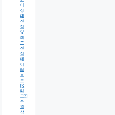
이
상
대
전
적
및
최
근
전
적
데
이
터
보
드
[K
리
그2]
수
원
삼