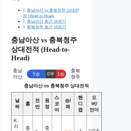
충남아산 vs 충북청주 상대전
적 (Head-to-Head)
충남아산 최근 10경기
충북청주 최근 10경기
충남아산 vs 충북청주
상대전적 (Head-to-
Head)
충남
충북
5승
0무
1승
아산
청주
충남아산 vs 충북청주 상대전적
스
핸
오
날
전
원
승/
홈
코
디
버/
짜
반
정
패
어
캡
언더
K
리
충
충