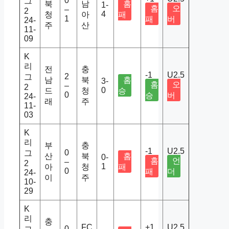
0
그
북
남
홈
1-
홈
오
–
2
4
청
아
패
1
패
버
24-
주
산
11-
09
K
리
전
충
-1
U2.5
2
그
남
북
홈
3-
홈
오
–
2
0
드
청
승
0
승
버
24-
래
주
11-
03
K
리
부
충
-1
U2.5
0
그
산
북
홈
0-
홈
언
–
2
1
아
청
패
0
패
더
24-
이
주
10-
29
K
리
충
FC
+1
U2.5
0