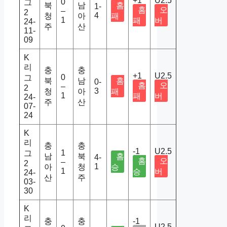
+1
U2.5
0
그
북
남
홈
1-
홈
오
–
2
4
청
아
패
1
패
버
24-
주
산
11-
09
K
리
충
충
+1
U2.5
0
그
북
남
홈
0-
홈
오
–
2
3
청
아
패
1
패
버
24-
주
산
07-
24
K
리
충
충
-1
U2.5
1
그
남
북
홈
4-
홈
오
–
2
1
아
청
승
1
승
버
24-
산
주
03-
30
K
리
충
충
-1
U2.5