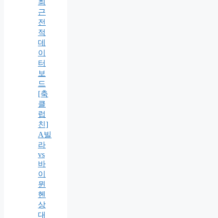
최
근
전
적
데
이
터
보
드
[축
클
럽
친]
A빌
라
vs
바
이
뮌
헨
상
대