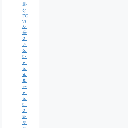
화
성
FC
vs
서
울
이
랜
상
대
전
적
및
최
근
전
적
데
이
터
보