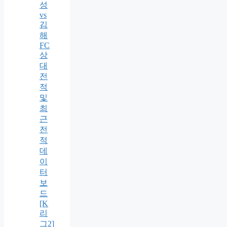
성
vs
김
해
FC
상
대
전
적
및
최
근
전
적
데
이
터
보
드
[K
리
그2]