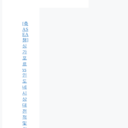
[축
AS
EA
챔]
싱
가
포
르
vs
인
도
네
시
상
대
전
적
및