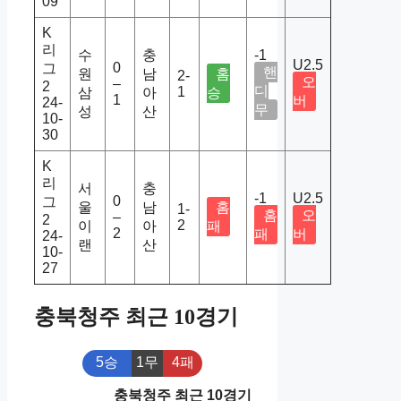
09
K
리
수
충
-1
U2.5
0
그
핸
원
남
홈
2-
오
–
2
디
1
삼
아
승
1
버
24-
무
성
산
10-
30
K
리
서
충
-1
U2.5
0
그
울
남
홈
1-
홈
오
–
2
2
이
아
패
2
패
버
24-
랜
산
10-
27
충북청주 최근 10경기
5승
1무
4패
충북청주 최근 10경기