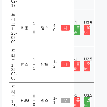
02-
17
프
리
-1
U3.5
1
그
4-
홈
오
리옹
–
랭스
패
1
0
0
승
버
25-
02-
09
프
리
-1
U2.5
1
그
1-
홈
오
랭스
–
낭트
패
1
2
1
패
버
25-
02-
03
프
리
-1
U3.5
0
그
1-
홈
언
PSG
–
랭스
무
1
1
0
패
더
25-