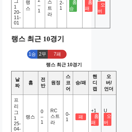
2
그
스
랭
홈
홈
2-
오
–
1
트
1
스
승
패
1
버
20-
라
11-
01
랭스 최근 10경기
1승
2무
7패
랭스 최근 10경기
스
핸
오
날
전
홈
원정
코
승/패
디
버/
짜
반
어
캡
언더
프
리
RC
+1
U
0
그
0-
스트
홈
오
랭스
–
패
1
1
1
라
패
버
25-
04-