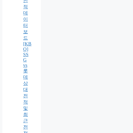
전
적
데
이
터
보
드
[KB
O]
SS
G
vs
롯
데
상
대
전
적
및
최
근
전