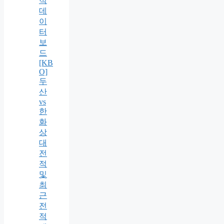
적
데
이
터
보
드
[KB
O]
두
산
vs
한
화
상
대
전
적
및
최
근
전
적