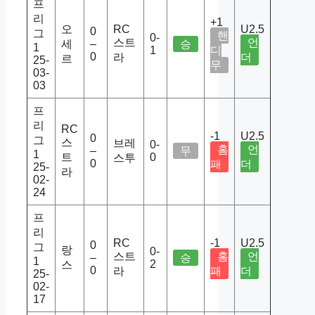
프
리
+1
오
RC
U2.5
0
그
핸
0-
스트
언
세
–
승
1
1
디
0
라
더
르
25-
무
03-
03
프
리
RC
-1
U2.5
0
그
스
브레
0-
홈
언
–
무
1
트
0
스투
0
패
더
25-
라
02-
24
프
리
RC
-1
U2.5
0
그
랑
0-
스트
홈
언
–
승
1
2
스
0
라
패
더
25-
02-
17