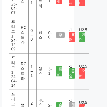
트
1
스
패
1
패
버
25-
라
04-
07
프
리
RC
-1
U2.5
0
그
스
랭
0-
홈
언
–
무
1
트
0
스
0
패
더
24-
라
12-
09
프
리
RC
-1
U2.5
1
그
스
랭
홈
3-
홈
오
–
1
트
1
스
승
1
승
버
24-
라
04-
14
프
리
RC
-1
U2.5
2
그
스
핸
랭
홈
2-