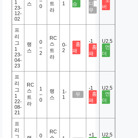
오
–
1
트
1
디
스
승
0
버
23-
라
무
12-
02
프
리
RC
-1
U2.5
0
그
스
랭
홈
0-
홈
언
–
1
트
2
스
패
2
패
더
23-
라
04-
23
프
리
RC
-1
U2.5
1
그
스
랭
1-
홈
언
–
무
1
트
1
스
0
패
더
22-
라
08-
21
프
리
RC
+1
U2.5
0
그
스
랭