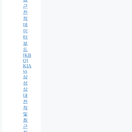
근
전
적
데
이
터
보
드
[KB
O]
KIA
vs
삼
성
상
대
전
적
및
최
근