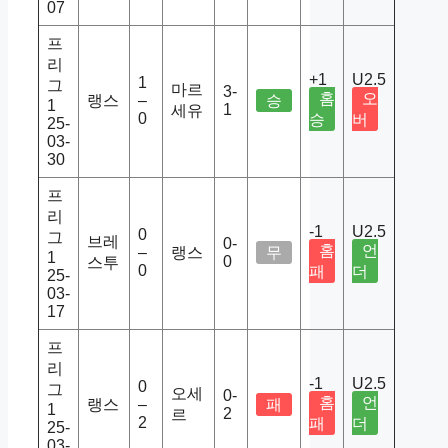
07
프
리
+1
U2.5
1
그
마르
3-
홈
오
랭스
–
승
1
1
세유
0
승
버
25-
03-
30
프
리
-1
U2.5
0
그
브레
0-
홈
언
–
랭스
무
1
0
스투
0
패
더
25-
03-
17
프
리
-1
U2.5
0
그
오세
0-
홈
언
랭스
–
패
1
2
르
2
패
더
25-
03-