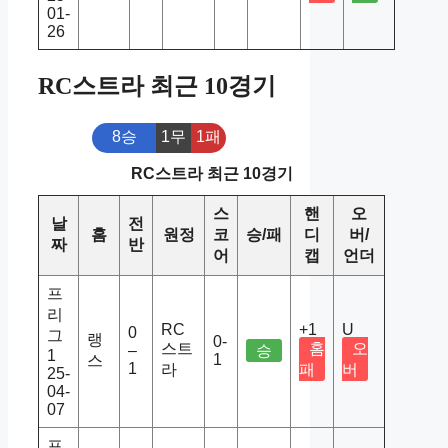
01-
26
RC스트라 최근 10경기
8승
1무
1패
RC스트라 최근 10경기
스
핸
오
날
전
홈
원정
코
승/패
디
버/
짜
반
어
캡
언더
프
리
RC
+1
U
0
그
랭
0-
스트
홈
오
–
승
1
1
스
1
라
패
버
25-
04-
07
프