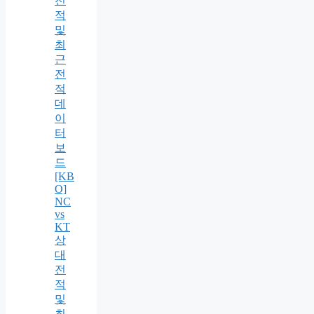
전
적
및
최
근
전
적
데
이
터
보
드
[KB
O]
NC
vs
KT
상
대
전
적
및
최