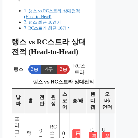
랭스 vs RC스트라 상대전적
(Head-to-Head)
랭스 최근 10경기
RC스트라 최근 10경기
랭스 vs RC스트라 상대
전적 (Head-to-Head)
RC스
랭스
3승
4무
3승
트라
랭스 vs RC스트라 상대전적
스
핸
오
날
전
원
홈
코
승/패
디
버/
짜
반
정
어
캡
언더
프
리
RC
+1
U
0
그
스
랭
홈
0-
홈
오
–
1