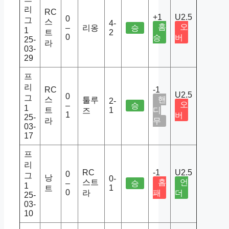
리
RC
+1
U2.5
0
그
스
4-
홈
오
–
리옹
승
1
트
2
0
승
버
25-
라
03-
29
프
리
RC
-1
U2.5
0
그
스
핸
툴루
2-
오
–
승
1
트
1
디
즈
1
버
25-
라
무
03-
17
프
리
RC
-1
U2.5
0
그
낭
0-
스트
홈
언
–
승
1
1
트
0
라
패
더
25-
03-
10