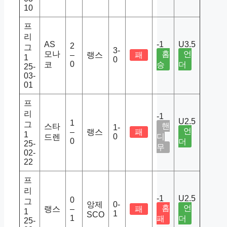
10
프
리
AS
-1
U3.5
2
그
3-
모나
홈
언
–
랭스
패
1
0
0
코
승
더
25-
03-
01
프
리
-1
U2.5
1
그
핸
스타
1-
언
–
랭스
패
1
0
디
드렌
0
더
25-
무
02-
22
프
리
-1
U2.5
0
그
앙제
0-
홈
언
랭스
–
패
1
1
SCO
1
패
더
25-