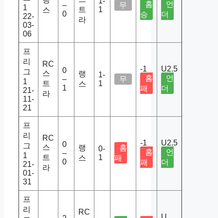
1-
홈
언
–
무
1
트
1
스
0
승
더
22-
라
03-
06
프
리
RC
-1
U2.5
0
그
스
랭
1-
홈
언
–
무
1
트
1
스
1
패
더
21-
라
11-
21
프
리
RC
-1
U2.5
0
그
스
랭
홈
0-
홈
언
–
1
트
1
스
패
0
패
더
21-
라
01-
31
프
리
RC
U