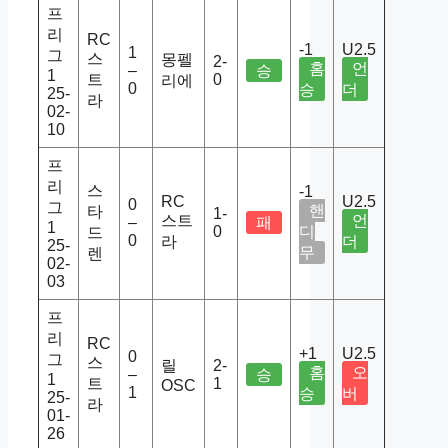
프
리
RC
-1
U2.5
1
그
스
몽펠
2-
홈
언
–
승
1
트
0
리에
0
승
더
25-
라
02-
10
프
리
스
-1
RC
U2.5
0
그
핸
타
1-
스트
언
–
패
1
0
디
드
0
라
더
25-
무
렌
02-
03
프
리
RC
+1
U2.5
0
그
스
릴
2-
홈
오
–
승
1
트
1
OSC
1
승
버
25-
라
01-
26