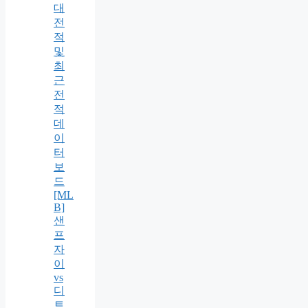
대
전
적
및
최
근
전
적
데
이
터
보
드
[ML
B]
샌
프
자
이
vs
디
트