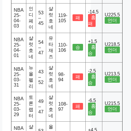
인
샬
NBA
-14.5
53
디
럿
U225.5
25-
119-
홈
패
–
언더
04-
105
페
호
45
패
03
이
네
샬
유
NBA
+1.5
54
럿
타
U218.5
25-
110-
홈
승
–
언더
04-
106
호
재
47
승
01
네
즈
뉴
샬
NBA
-2.5
43
올
럿
U213.5
25-
98-
홈
패
–
언더
03-
94
펠
호
52
승
31
리
네
토
샬
NBA
-6.5
49
론
럿
U215.5
25-
108-
홈
패
–
언더
03-
97
랩
호
47
승
29
터
네
샬
올
NBA
+4.5
53