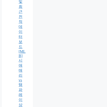
및
최
근
전
적
데
이
터
보
드
[ML
B]
시
애
매
리
vs
탬
파
레
이
상