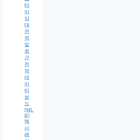
타
이
상
대
전
적
및
최
근
전
적
데
이
터
보
드
[ML
B]
텍
사
레