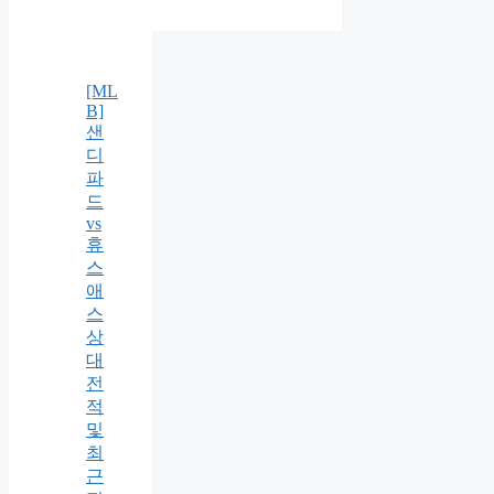
[ML
B]
샌
디
파
드
vs
휴
스
애
스
상
대
전
적
및
최
근