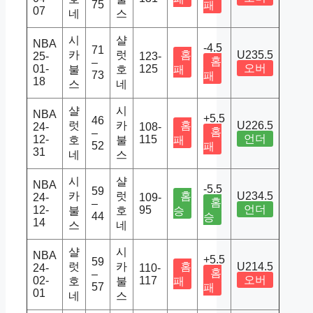
75
패
07
네
스
시
샬
NBA
-4.5
71
카
럿
홈
U235.5
25-
123-
홈
–
오버
01-
125
불
호
패
73
패
18
스
네
샬
시
NBA
+5.5
46
럿
카
홈
U226.5
24-
108-
홈
–
언더
12-
115
호
불
패
52
패
31
네
스
시
샬
NBA
-5.5
59
카
럿
홈
U234.5
24-
109-
홈
–
언더
12-
95
불
호
승
44
승
14
스
네
샬
시
NBA
+5.5
59
럿
카
홈
U214.5
24-
110-
홈
–
오버
02-
117
호
불
패
57
패
01
네
스