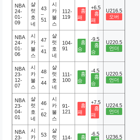
샬
시
NBA
+6.5
43
럿
카
홈
U216.5
24-
112-
홈
–
오버
01-
119
호
불
패
51
패
09
네
스
시
샬
NBA
-9.5
47
카
럿
홈
U220.5
24-
104-
홈
–
언더
01-
91
불
호
승
41
승
06
스
네
시
샬
NBA
-4.5
48
카
럿
홈
U220.5
23-
111-
홈
–
언더
12-
100
불
호
승
44
승
07
스
네
샬
시
NBA
+7.5
46
럿
카
홈
U224.5
23-
91-
홈
–
언더
04-
121
호
불
패
62
패
01
네
스
시
샬
NBA
-6.5
53
카
럿
홈
U236.5
23-
114-
홈