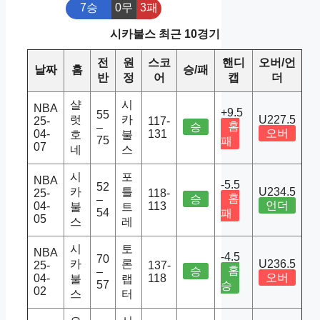
7승
0무
3패
시카불스 최근 10경기
전
원
스코
핸디
오버/언
날짜
홈
승/패
반
정
어
캡
더
샬
시
NBA
+9.5
55
럿
카
U227.5
25-
117-
홈
승
–
오버
04-
131
호
불
75
패
07
네
스
시
포
NBA
-5.5
52
카
틀
U234.5
25-
118-
홈
승
–
언더
04-
113
불
트
54
패
05
스
레
시
토
NBA
-4.5
70
카
론
U236.5
25-
137-
홈
승
–
오버
04-
118
불
랩
57
승
02
스
터