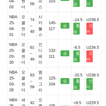
04-
썬
피
103
59
승
더
03
더
스
NBA
오
시
74
-14.5
U239.5
25-
클
카
145-
–
승
홈
오
04-
썬
불
117
40
승
버
01
더
스
NBA
오
인
61
-8.5
U234.5
25-
클
디
132-
–
승
홈
오
03-
썬
페
111
49
승
버
30
더
이
NBA
오
멤
63
-10.5
U238.5
25-
클
피
125-
–
승
홈
언
03-
썬
그
104
59
승
더
28
더
리
NBA
새
오
42
+8.5
U229.5
25-
크
클
105-