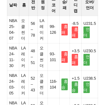
전
원
승/
오버/
날짜
홈
코
디
반
정
패
언더
어
캡
NBA
오
LA
56
-8.5
U231.5
25-
클
레
99-
홈
–
홈
언
04-
썬
이
126
패
78
패
더
07
더
커
NBA
LA
오
48
+3.5
U230.5
24-
레
클
93-
홈
–
홈
언
11-
이
썬
101
패
51
패
더
30
커
더
NBA
LA
오
52
+1.5
U238.5
24-
레
클
116-
홈
–
홈
언
03-
이
썬
104
승
43
승
더
05
커
더
NBA
LA
오