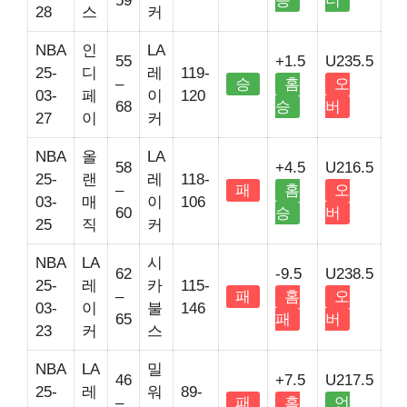
59
승
더
28
스
커
NBA
인
LA
55
+1.5
U235.5
25-
디
레
119-
–
승
홈
오
03-
페
이
120
68
승
버
27
이
커
NBA
올
LA
58
+4.5
U216.5
25-
랜
레
118-
–
패
홈
오
03-
매
이
106
60
승
버
25
직
커
NBA
LA
시
62
-9.5
U238.5
25-
레
카
115-
–
패
홈
오
03-
이
불
146
65
패
버
23
커
스
NBA
LA
밀
46
+7.5
U217.5
25-
레
워
89-
–
패
홈
언