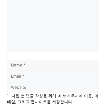
Comment
Name
Email
Website
다음 번 댓글 작성을 위해 이 브라우저에 이름, 이
메일, 그리고 웹사이트를 저장합니다.