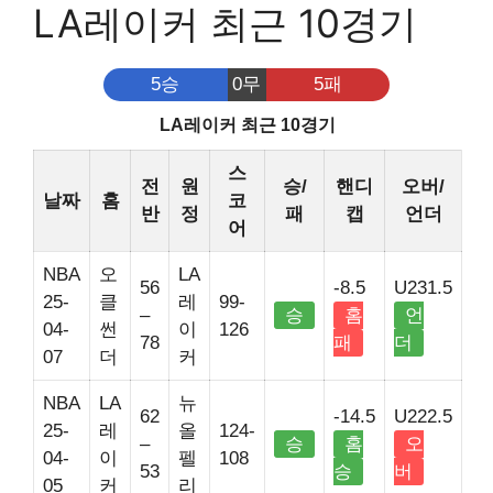
LA레이커 최근 10경기
5승
0무
5패
LA레이커 최근 10경기
스
전
원
승/
핸디
오버/
날짜
홈
코
반
정
패
캡
언더
어
NBA
오
LA
56
-8.5
U231.5
25-
클
레
99-
–
승
홈
언
04-
썬
이
126
78
패
더
07
더
커
NBA
LA
뉴
62
-14.5
U222.5
25-
레
올
124-
–
승
홈
오
04-
이
펠
108
53
승
버
05
커
리