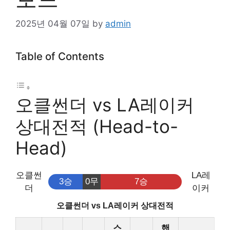
2025년 04월 07일
by
admin
Table of Contents
오클썬더 vs LA레이커
상대전적 (Head-to-
Head)
오클썬
LA레
3승
0무
7승
더
이커
오클썬더 vs LA레이커 상대전적
스
핸