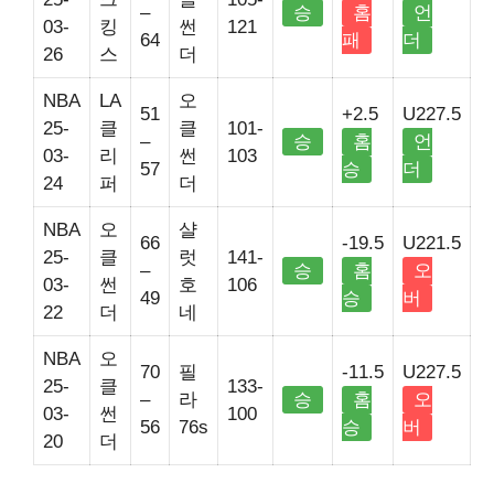
–
승
홈
언
03-
킹
썬
121
64
패
더
26
스
더
NBA
LA
오
51
+2.5
U227.5
25-
클
클
101-
–
승
홈
언
03-
리
썬
103
57
승
더
24
퍼
더
NBA
오
샬
66
-19.5
U221.5
25-
클
럿
141-
–
승
홈
오
03-
썬
호
106
49
승
버
22
더
네
NBA
오
70
필
-11.5
U227.5
25-
클
133-
–
라
승
홈
오
03-
썬
100
56
76s
승
버
20
더