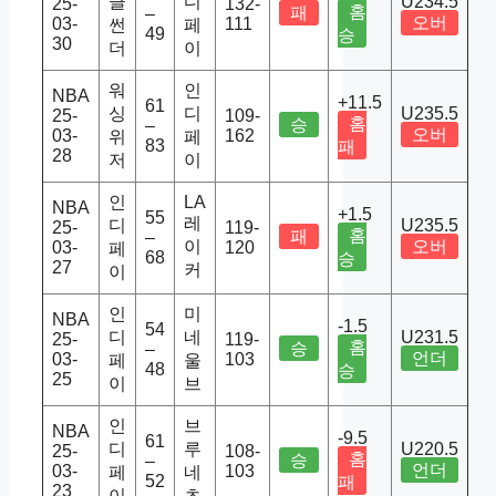
클
디
U234.5
25-
132-
홈
패
–
오버
03-
111
썬
페
49
승
30
더
이
워
인
NBA
+11.5
61
싱
디
U235.5
25-
109-
홈
승
–
오버
03-
162
위
페
83
패
28
저
이
인
LA
NBA
+1.5
55
레
디
U235.5
25-
119-
홈
패
–
이
오버
03-
120
페
68
승
27
커
이
인
미
NBA
-1.5
54
디
네
U231.5
25-
119-
홈
승
–
언더
03-
103
페
울
48
승
25
이
브
인
브
NBA
-9.5
61
디
루
U220.5
25-
108-
홈
승
–
언더
03-
103
페
네
52
패
23
이
츠