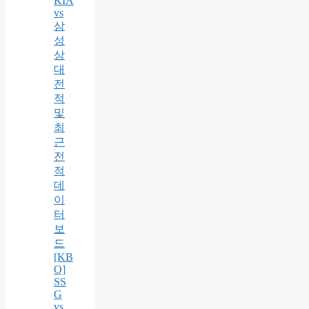
KIA
vs
삼
성
상
대
전
적
및
최
근
전
적
데
이
터
보
드
[KB
O]
SS
G
vs