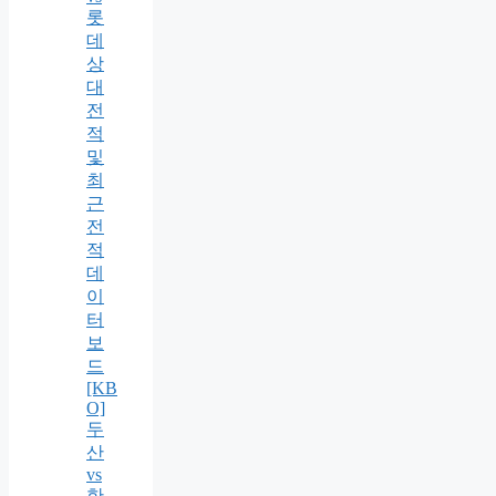
롯
데
상
대
전
적
및
최
근
전
적
데
이
터
보
드
[KB
O]
두
산
vs
한