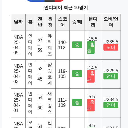
인디페이 최근 10경기
전
원
스코
핸디
오버/언
날짜
홈
승/패
반
정
어
캡
더
인
유
NBA
-15.5
57
디
타
U235.5
25-
140-
홈
승
–
오버
04-
112
페
재
59
승
05
이
즈
인
샬
NBA
-14.5
53
디
럿
U225.5
25-
119-
홈
승
–
언더
04-
105
페
호
45
패
03
이
네
인
새
NBA
-5.5
54
디
크
U234.5
25-
111-
홈
승
–
언더
04-
109
페
킹
60
패
01
이
스
오
인
NBA
-8.5
61