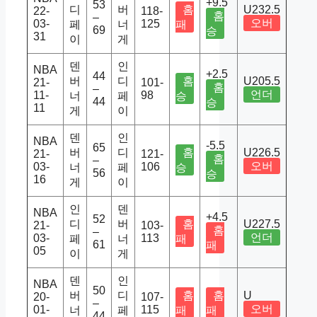
+9.5
53
디
버
홈
U232.5
22-
118-
홈
–
오버
03-
125
페
너
패
69
승
31
이
게
덴
인
NBA
+2.5
44
버
디
홈
U205.5
21-
101-
홈
–
언더
11-
98
너
페
승
44
승
11
게
이
덴
인
NBA
-5.5
65
버
디
홈
U226.5
21-
121-
홈
–
오버
03-
106
너
페
승
56
승
16
게
이
인
덴
NBA
+4.5
52
디
버
홈
U227.5
21-
103-
홈
–
언더
03-
113
페
너
패
61
패
05
이
게
덴
인
NBA
50
버
디
홈
홈
U
20-
107-
–
오버
01-
115
너
페
패
패
44