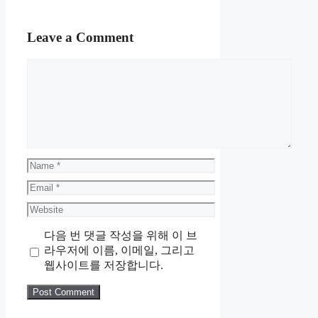
Leave a Comment
Comment
Name
Email
Website
다음 번 댓글 작성을 위해 이 브
라우저에 이름, 이메일, 그리고
웹사이트를 저장합니다.