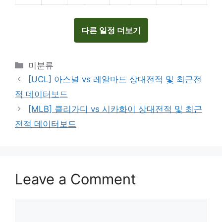
다른 일정 더보기
Categories
미분류
[UCL] 아스널 vs 레알마드 상대전적 및 최근전
적 데이터보드
[MLB] 클리가디 vs 시카화이 상대전적 및 최근
전적 데이터보드
Leave a Comment
Comment