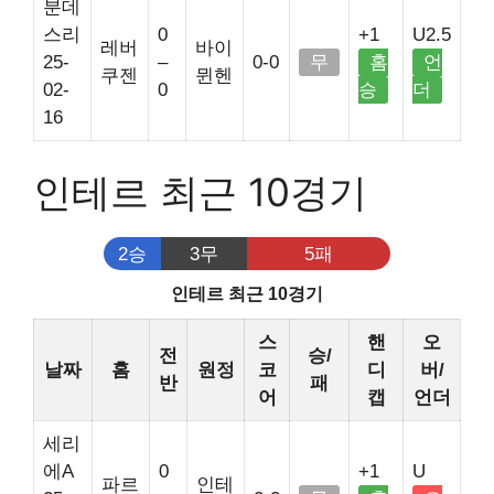
분데
스리
0
+1
U2.5
레버
바이
25-
–
0-0
무
홈
언
쿠젠
뮌헨
02-
0
승
더
16
인테르 최근 10경기
2승
3무
5패
인테르 최근 10경기
스
핸
오
전
승/
날짜
홈
원정
코
디
버/
반
패
어
캡
언더
세리
에A
0
+1
U
파르
인테