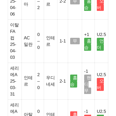
25-
–
2-2
무
홈
오
마
르
04-
2
승
버
06
이탈
FA
0
+1
U2.5
컵
AC
인테
–
1-1
무
홈
언
25-
밀란
르
0
승
더
04-
03
세리
-1
에A
2
U2.5
인테
우디
홈
핸
25-
–
2-1
오
르
네세
승
디
03-
0
버
무
31
세리
에A
0
-1
U2.5
아탈
인테
홈