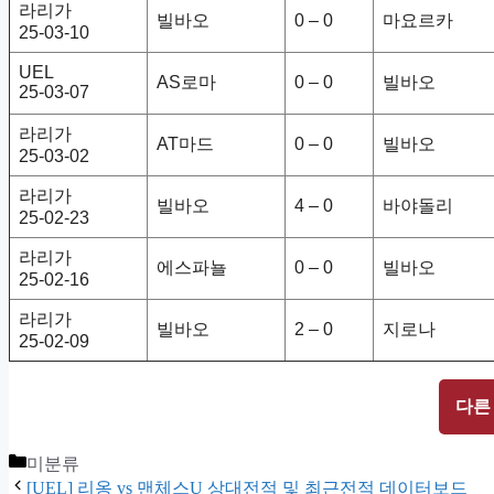
라리가
빌바오
0 – 0
마요르카
25-03-10
UEL
AS로마
0 – 0
빌바오
25-03-07
라리가
AT마드
0 – 0
빌바오
25-03-02
라리가
빌바오
4 – 0
바야돌리
25-02-23
라리가
에스파뇰
0 – 0
빌바오
25-02-16
라리가
빌바오
2 – 0
지로나
25-02-09
다른
Categories
미분류
[UEL] 리옹 vs 맨체스U 상대전적 및 최근전적 데이터보드