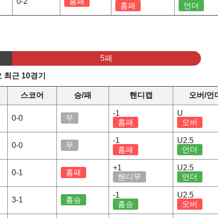
0-2
홈패
홈패
언더
5패
 최근 10경기
스코어
승/패
핸디캡
오버/언
-1
U
0-0
무
홈패
오버
-1
U2.5
0-0
무
홈패
언더
+1
U2.5
0-1
홈패
핸디무
언더
-1
U2.5
3-1
홈승
홈승
오버