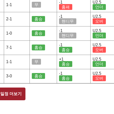
-1
U2.5
1-1
무
홈패
언더
-1
U2.5
2-1
홈승
핸디무
오버
-1
U2.5
1-0
홈승
핸디무
언더
-1
U2.5
7-1
홈승
홈승
오버
+1
U2.5
1-1
무
홈승
언더
-1
U2.5
3-0
홈승
홈승
오버
 일정 더보기