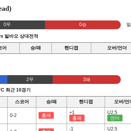
ad)
0무
0승
vs 빌바오 상대전적
코어
승/패
핸디캡
오버/언더
2무
3패
C 최근 10경기
스코어
승/패
핸디캡
오버/언
+1
U2.5
0-2
홈패
홈패
언더
-1
U2.5