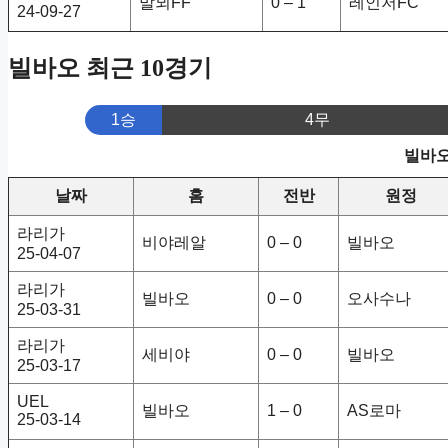
말뫼FF
0 – 1
레인저FC
24-09-27
빌바오 최근 10경기
1승
4무
빌바오
날짜
홈
전반
원정
라리가
비야레알
0 – 0
빌바오
25-04-07
라리가
빌바오
0 – 0
오사수나
25-03-31
라리가
세비야
0 – 0
빌바오
25-03-17
UEL
빌바오
1 – 0
AS로마
25-03-14