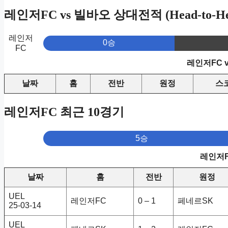
레인저FC vs 빌바오 상대전적 (Head-to-He
레인저
0승
FC
레인저FC 
날짜
홈
전반
원정
스
레인저FC 최근 10경기
5승
레인저F
날짜
홈
전반
원정
UEL
레인저FC
0 – 1
페네르SK
25-03-14
UEL