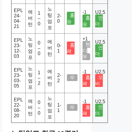
노
EPL
에
-1
U2.5
1
팅
홈
24-
2-
홈
언
버
–
04-
0
엄
승
0
승
더
턴
21
포
노
+1
EPL
에
U2.5
0
핸
팅
홈
23-
0-
언
버
–
디
12-
1
엄
패
0
더
턴
03
무
포
노
EPL
에
-1
U2.5
1
팅
23-
2-
홈
오
버
무
–
03-
2
엄
2
패
버
턴
05
포
노
EPL
에
-1
U2.5
0
팅
22-
1-
홈
언
버
무
–
08-
1
엄
0
패
더
턴
20
포