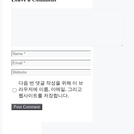
Comment
Name
Email
Website
다음 번 댓글 작성을 위해 이 브
라우저에 이름, 이메일, 그리고
웹사이트를 저장합니다.