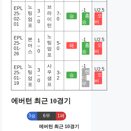
노
브
EPL
-1
U2.5
3
팅
라
25-
7-
홈
오
승
–
02-
0
엄
이
0
승
버
01
포
턴
노
EPL
본
-1
U2.5
1
팅
25-
5-
홈
오
머
패
–
01-
0
엄
0
승
버
스
26
포
노
사
-1
EPL
U2.5
3
핸
팅
우
25-
3-
오
승
–
디
01-
2
엄
샘
0
버
19
무
포
프
에버턴 최근 10경기
3승
6무
1패
에버턴 최근 10경기