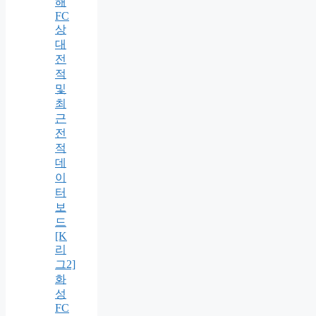
해
FC
상
대
전
적
및
최
근
전
적
데
이
터
보
드
[K
리
그2]
화
성
FC