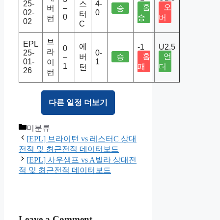
25-
스
4-
홈
오
버
–
승
02-
0
터
0
승
버
턴
02
C
브
EPL
에
-1
U2.5
0
라
25-
0-
홈
언
버
승
–
01-
1
이
1
패
더
턴
26
턴
다른 일정 더보기
Categories
미분류
[EPL] 브라이턴 vs 레스터C 상대
전적 및 최근전적 데이터보드
[EPL] 사우샘프 vs A빌라 상대전
적 및 최근전적 데이터보드
Leave a Comment