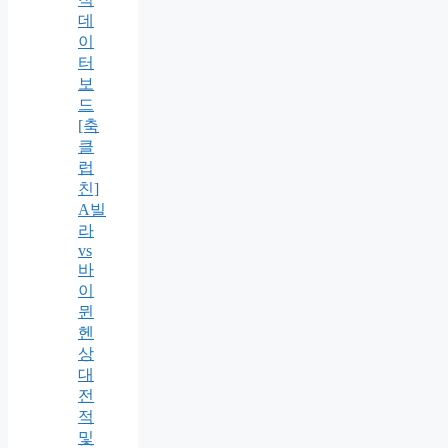
데
이
터
보
드
[축
클
럽
친]
A빌
라
vs
바
이
뮌
헨
상
대
전
적
및