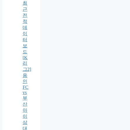
최
근
전
적
데
이
터
보
드
[K
리
그2]
용
인
FC
vs
부
산
아
이
상
대