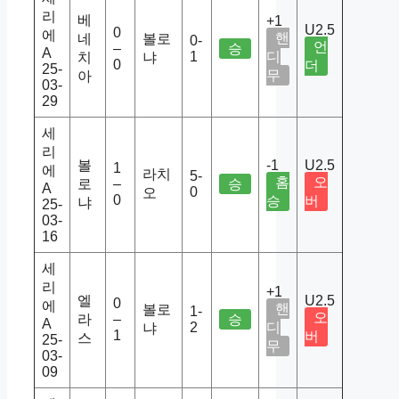
리
베
+1
U2.5
0
에
핸
네
볼로
0-
언
–
승
A
1
디
치
냐
0
더
25-
무
아
03-
29
세
리
볼
-1
U2.5
1
에
라치
5-
홈
오
로
–
승
A
0
오
0
승
버
냐
25-
03-
16
세
리
+1
엘
U2.5
0
에
핸
볼로
1-
오
라
–
승
A
2
디
냐
1
버
스
25-
무
03-
09