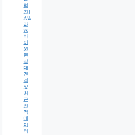
럽
친]
A빌
라
vs
바
이
뮌
헨
상
대
전
적
및
최
근
전
적
데
이
터