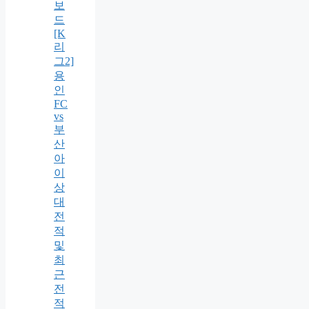
보
드
[K
리
그2]
용
인
FC
vs
부
산
아
이
상
대
전
적
및
최
근
전
적