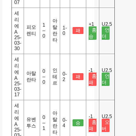
07
세
리
아
+1
U2.5
1
에
피오
탈
1-
홈
언
–
패
A
0
렌티
란
0
승
더
25-
타
03-
30
세
리
인
-1
U2.5
0
에
아탈
0-
홈
언
–
테
패
A
2
란타
0
패
더
르
25-
03-
17
세
리
아
-1
U2.5
0
에
유벤
탈
0-
홈
오
–
승
A
4
투스
란
1
패
버
25-
타
03-