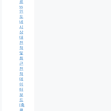
르
vs
인
도
네
시
상
대
전
적
및
최
근
전
적
데
이
터
보
드
[축
클