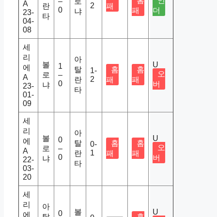
홈
언
–
로
A
2
란
패
0
패
더
냐
23-
타
04-
08
세
리
아
볼
U
1
에
탈
홈
홈
1-
오
로
–
A
2
란
패
패
0
버
냐
23-
타
01-
09
세
리
아
볼
U
0
에
탈
홈
홈
0-
오
로
–
A
1
란
패
패
0
버
냐
22-
타
03-
20
세
리
아
볼
U
0
에
탈
홈