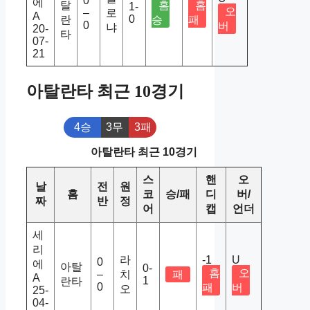
0
에
탈
홈
홈
1-
오
–
로
A
0
란
승
패
0
버
냐
20-
타
07-
21
아탈란타 최근 10경기
4승
3무
3패
아탈란타 최근 10경기
스
핸
오
날
전
원
홈
코
승/패
디
버/
짜
반
정
어
캡
언더
세
리
라
-1
U
0
에
아탈
0-
홈
오
–
치
패
A
1
란타
0
패
버
오
25-
04-