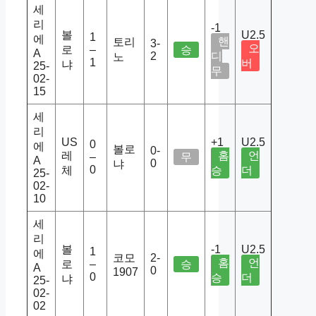
세
리
-1
볼
U2.5
1
에
핸
토리
3-
오
로
–
승
A
2
디
노
1
버
냐
25-
무
02-
15
세
리
US
+1
U2.5
0
에
볼로
0-
레
홈
언
–
무
A
0
냐
0
체
승
더
25-
02-
10
세
리
볼
-1
U2.5
1
에
코모
2-
홈
언
로
–
승
A
0
1907
0
승
더
냐
25-
02-
02