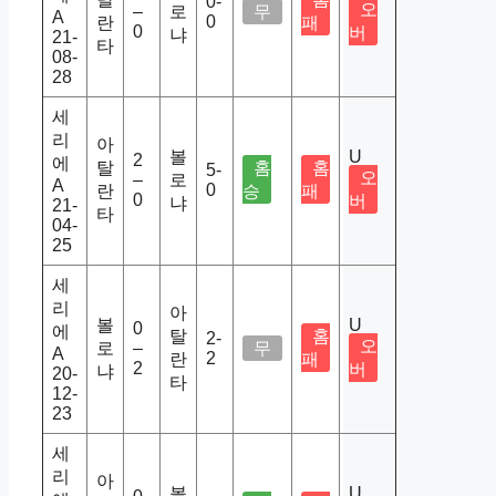
0-
오
–
로
무
A
0
란
패
0
버
냐
21-
타
08-
28
세
리
아
볼
U
2
에
탈
홈
홈
5-
오
–
로
A
0
란
승
패
0
버
냐
21-
타
04-
25
세
리
아
볼
U
0
에
탈
홈
2-
오
로
–
무
A
2
란
패
2
버
냐
20-
타
12-
23
세
리
아
볼
U