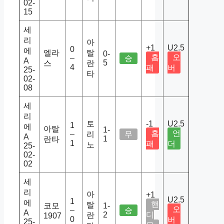
02-
15
세
리
아
+1
U2.5
0
에
엘라
탈
0-
홈
오
–
승
A
5
스
란
4
패
버
25-
타
02-
08
세
리
토
-1
U2.5
1
에
아탈
1-
홈
언
–
리
무
A
1
란타
1
패
더
노
25-
02-
02
세
리
아
+1
U2.5
1
에
핸
탈
코모
1-
오
–
승
A
2
디
란
1907
0
버
25-