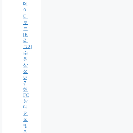
데
이
터
보
드
[K
리
그2]
수
원
삼
성
vs
김
해
FC
상
대
전
적
및
최