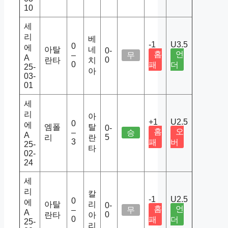
10
세
리
베
-1
U3.5
0
에
아탈
네
0-
홈
언
–
무
A
0
란타
치
0
패
더
25-
아
03-
01
세
리
아
+1
U2.5
0
에
엠폴
탈
0-
홈
오
–
승
A
5
리
란
3
패
버
25-
타
02-
24
세
리
칼
-1
U2.5
0
에
아탈
리
0-
홈
언
–
무
A
0
란타
아
0
패
더
25-
리