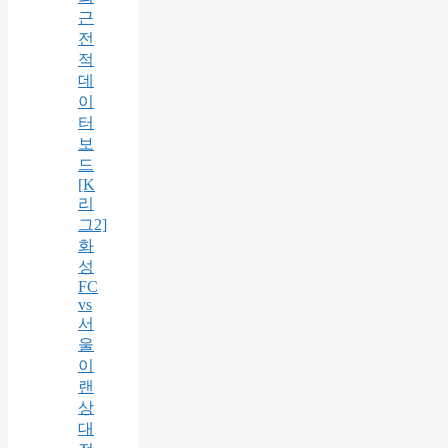
근
전
적
데
이
터
보
드
[K
리
그2]
화
성
FC
vs
서
울
이
랜
상
대