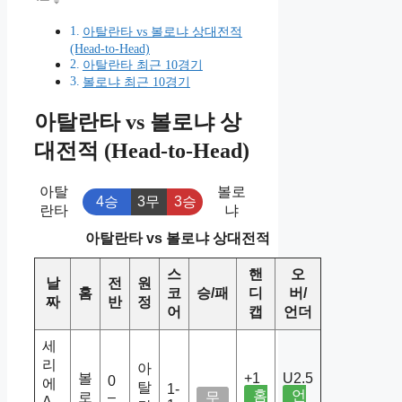
아탈란타 vs 볼로냐 상대전적
(Head-to-Head)
아탈란타 최근 10경기
볼로냐 최근 10경기
아탈란타 vs 볼로냐 상
대전적 (Head-to-Head)
아탈
볼로
4승
3무
3승
란타
냐
아탈란타 vs 볼로냐 상대전적
스
핸
오
날
전
원
홈
코
승/패
디
버/
짜
반
정
어
캡
언더
세
리
아
볼
+1
U2.5
0
에
탈
1-
홈
언
로
–
무
A