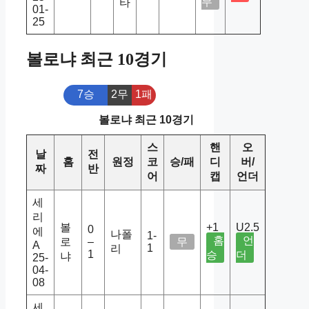
무
타
01-
25
볼로냐 최근 10경기
7승
2무
1패
볼로냐 최근 10경기
스
핸
오
날
전
홈
원정
코
승/패
디
버/
짜
반
어
캡
언더
세
리
볼
+1
U2.5
0
에
나폴
1-
홈
언
로
–
무
A
1
리
1
승
더
냐
25-
04-
08
세