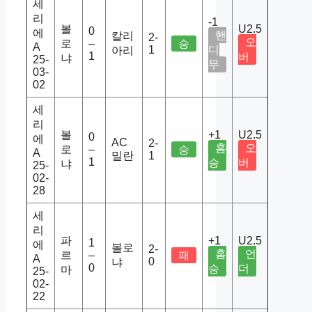
세
리
-1
볼
U2.5
0
에
핸
칼리
2-
오
로
–
승
A
1
디
아리
1
버
냐
25-
무
03-
02
세
리
볼
+1
U2.5
0
에
AC
2-
홈
오
로
–
승
A
밀란
1
1
승
버
냐
25-
02-
28
세
리
파
+1
U2.5
1
에
볼로
2-
홈
언
르
–
패
A
0
냐
0
승
더
마
25-
02-
22