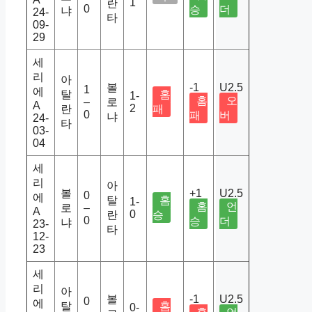
1
란
0
승
더
냐
24-
타
09-
29
세
리
아
볼
-1
U2.5
1
에
탈
홈
1-
홈
오
–
로
A
2
란
패
0
패
버
냐
24-
타
03-
04
세
리
아
볼
+1
U2.5
0
에
탈
홈
1-
홈
언
로
–
A
0
란
승
0
승
더
냐
23-
타
12-
23
세
리
아
볼
-1
U2.5
0
에
탈
홈
0-