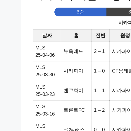
3승
시카파
날짜
홈
전반
원정
MLS
뉴욕레드
2 – 1
시카파
25-04-06
MLS
시카파이
1 – 0
CF몽레
25-03-30
MLS
밴쿠화이
1 – 1
시카파
25-03-23
MLS
토론토FC
1 – 2
시카파
25-03-16
MLS
FC댈러스
0 – 0
시카파