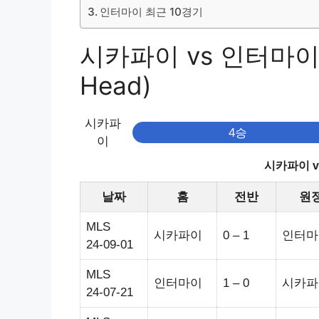
인터마이 최근 10경기
시카파이 vs 인터마이 
Head)
시카파
4승
이
시카파이 
날짜
홈
전반
원
MLS
시카파이
0 – 1
인터마
24-09-01
MLS
인터마이
1 – 0
시카파
24-07-21