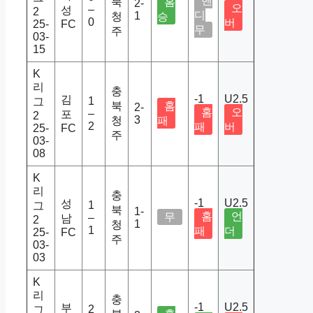
핸
북
홈
2-
오
–
성
2
디
1
청
승
0
버
25-
FC
무
주
03-
15
K
리
충
-1
U2.5
김
1
그
북
홈
2-
홈
오
–
포
2
3
청
패
2
패
버
25-
FC
주
03-
08
K
리
충
-1
U2.5
성
1
그
북
1-
홈
언
무
–
남
2
1
청
1
패
더
25-
FC
주
03-
03
K
리
충
-1
U2.5
부
2
그