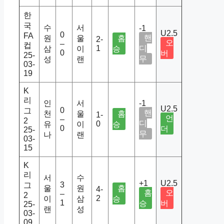
한
국
수
서
-1
U2.5
0
FA
핸
원
울
홈
2-
오
–
컵
1
디
삼
이
승
0
버
25-
무
성
랜
03-
19
K
리
인
서
-1
U2.5
0
그
핸
천
울
홈
1-
언
–
2
디
0
유
이
승
0
더
25-
무
나
랜
03-
15
K
리
서
수
+1
U2.5
3
그
울
원
홈
4-
홈
오
–
2
2
이
삼
승
1
승
버
25-
랜
성
03-
09