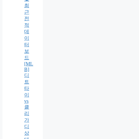
최
근
전
적
데
이
터
보
드
[ML
B]
디
트
타
이
vs
클
리
가
디
상