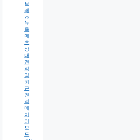
브
레
vs
뉴
욕
메
츠
상
대
전
적
및
최
근
전
적
데
이
터
보
드