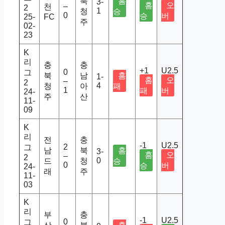
북
홈
3-
홈
오
–
천
2
1
청
승
0
승
버
25-
FC
주
02-
23
K
리
충
충
+1
U2.5
0
그
북
남
홈
1-
홈
오
–
2
4
청
아
패
1
패
버
24-
주
산
11-
09
K
리
전
충
-1
U2.5
2
그
남
북
홈
3-
홈
오
–
2
0
드
청
승
0
승
버
24-
래
주
11-
03
K
리
부
충
-1
U2.5
0
그