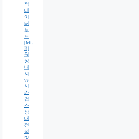
적
데
이
터
보
드
[ML
B]
워
싱
내
셔
vs
시
카
컵
스
상
대
전
적
및