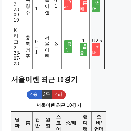
북
울
홈
0-
홈
언
–
2
1
청
이
패
1
패
더
23-
주
랜
09-
19
K
리
충
서
+1
U2.5
0
그
북
울
홈
2-
홈
오
–
2
1
청
이
승
1
승
버
23-
주
랜
07-
23
서울이랜 최근 10경기
4승
2무
4패
서울이랜 최근 10경기
스
핸
오
날
전
원
홈
코
승/패
디
버/
짜
반
정
어
캡
언더