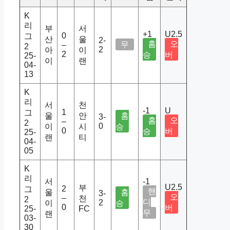
K
리
부
서
+1
U2.5
0
그
산
울
2-
홈
오
무
–
2
2
아
이
2
승
버
25-
이
랜
04-
13
K
리
서
천
-1
U
1
그
울
안
홈
3-
홈
오
–
2
0
이
시
승
0
승
버
25-
랜
티
04-
05
K
리
서
-1
U2.5
부
2
그
핸
울
홈
3-
오
–
천
2
디
2
이
승
0
버
25-
FC
무
랜
03-
30