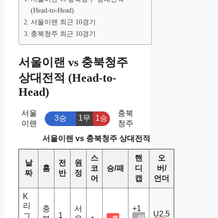
(Head-to-Head)
서울이랜 최근 10경기
충북청주 최근 10경기
서울이랜 vs 충북청주
상대전적 (Head-to-
Head)
서울
충북
3승
1무
1승
이랜
청주
서울이랜 vs 충북청주 상대전적
스
핸
오
날
전
원
홈
코
승/패
디
버/
짜
반
정
어
캡
언더
K
리
충
서
+1
U2.5
1
그
핸