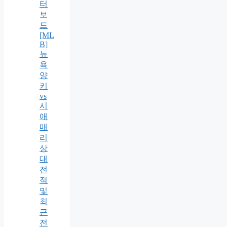
터
보
드
[ML
B]
뉴
욕
양
키
vs
시
애
매
리
상
대
전
적
및
최
근
전