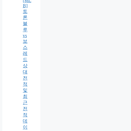
[ML
B]
토
론
블
루
vs
보
스
레
드
상
대
전
적
및
최
근
전
적
데
이