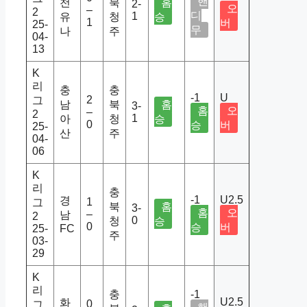
핸
천
북
홈
2-
오
–
2
디
1
유
청
승
1
버
25-
무
나
주
04-
13
K
리
충
충
-1
U
2
그
남
북
홈
3-
홈
오
–
2
1
아
청
승
0
승
버
25-
산
주
04-
06
K
리
충
-1
U2.5
경
1
그
북
홈
3-
홈
오
–
남
2
0
청
승
0
승
버
25-
FC
주
03-
29
K
리
충
-1
U2.5
화
0
그