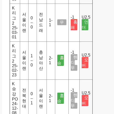
K
리
서
전
-1
U2.5
0
그
울
남
1-
홈
언
무
–
2
1
이
드
0
패
더
25-
랜
래
03-
01
K
리
서
충
-1
U2.5
1
그
핸
울
남
홈
2-
오
–
2
디
1
이
아
승
0
버
25-
무
랜
산
02-
23
K
승
전
서
-1
U2.5
0
강
핸
북
울
홈
2-
오
–
PO
디
1
현
이
승
1
버
24-
무
대
랜
12-
08