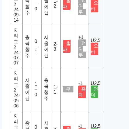
북
울
홈
1-
오
–
2
디
2
청
이
패
0
버
24-
무
주
랜
09-
14
K
리
충
서
+1
U2.5
0
그
핸
북
울
홈
2-
오
–
2
디
3
청
이
패
1
버
24-
무
주
랜
07-
07
K
리
서
충
-1
U2.5
1
그
울
북
1-
홈
언
무
–
2
1
이
청
0
패
더
24-
랜
주
05-
06
K
리
충
서
-1
U2.5
0
그