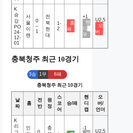
K
승
서
전
+1
U2.5
0
강
핸
울
북
홈
1-
오
–
PO
디
2
이
현
패
1
버
24-
무
랜
대
12-
01
충북청주 최근 10경기
3승
1무
6패
충북청주 최근 10경기
스
핸
오
날
전
원
홈
코
승/패
디
버/
짜
반
정
어
캡
언더
K
리
인
충
-1
U2.5
0
그