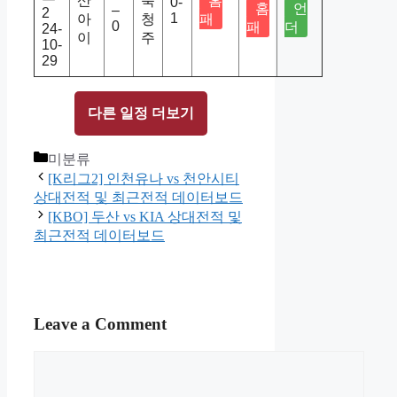
산
북
홈
0-
홈
언
–
2
1
아
청
패
0
패
더
24-
이
주
10-
29
다른 일정 더보기
Categories
미분류
[K리그2] 인천유나 vs 천안시티
상대전적 및 최근전적 데이터보드
[KBO] 두산 vs KIA 상대전적 및
최근전적 데이터보드
Leave a Comment
Comment