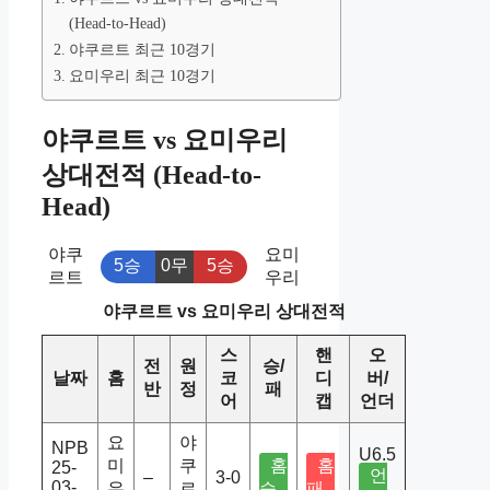
(Head-to-Head)
야쿠르트 최근 10경기
요미우리 최근 10경기
야쿠르트 vs 요미우리
상대전적 (Head-to-
Head)
야쿠
요미
5승
0무
5승
르트
우리
야쿠르트 vs 요미우리 상대전적
스
핸
오
전
원
승/
날짜
홈
코
디
버/
반
정
패
어
캡
언더
요
야
NPB
U6.5
미
쿠
홈
홈
25-
언
–
3-0
03-
우
르
승
패