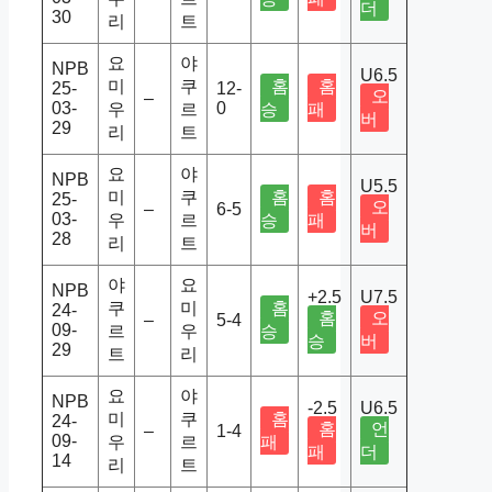
더
30
리
트
요
야
NPB
U6.5
미
쿠
홈
홈
25-
12-
오
–
03-
0
우
르
승
패
버
29
리
트
요
야
NPB
U5.5
미
쿠
홈
홈
25-
오
–
6-5
03-
우
르
승
패
버
28
리
트
야
요
NPB
+2.5
U7.5
쿠
미
홈
24-
홈
오
–
5-4
09-
르
우
승
승
버
29
트
리
요
야
NPB
-2.5
U6.5
미
쿠
홈
24-
홈
언
–
1-4
09-
우
르
패
패
더
14
리
트