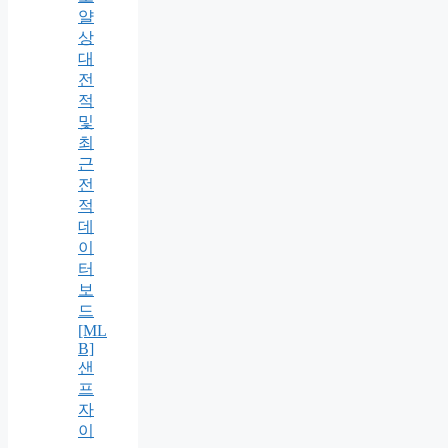
얄
상
대
전
적
및
최
근
전
적
데
이
터
보
드
[ML
B]
샌
프
자
이