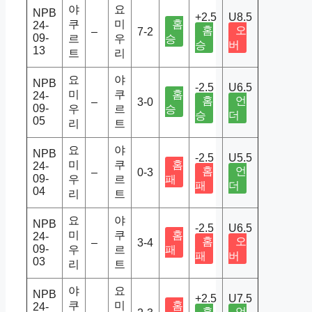
야
요
NPB
+2.5
U8.5
쿠
미
홈
24-
홈
오
–
7-2
09-
르
우
승
승
버
13
트
리
요
야
NPB
-2.5
U6.5
미
쿠
홈
24-
홈
언
–
3-0
09-
우
르
승
승
더
05
리
트
요
야
NPB
-2.5
U5.5
미
쿠
홈
24-
홈
언
–
0-3
09-
우
르
패
패
더
04
리
트
요
야
NPB
-2.5
U6.5
미
쿠
홈
24-
홈
오
–
3-4
09-
우
르
패
패
버
03
리
트
야
요
NPB
+2.5
U7.5
쿠
미
홈
24-
홈
언