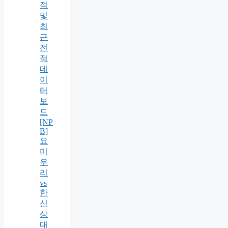
적
및
최
근
전
적
데
이
터
보
드
[NP
B]
요
미
우
리
vs
한
신
상
대