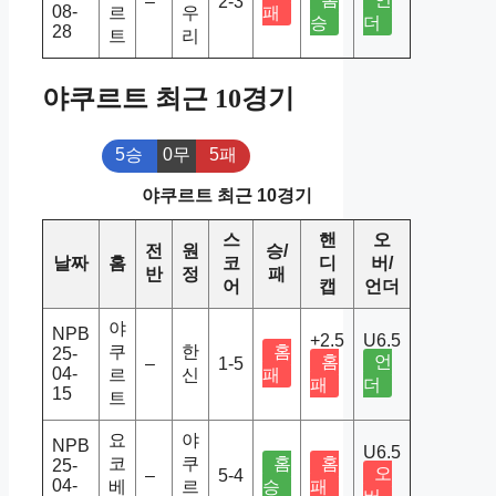
–
2-3
08-
르
우
패
승
더
28
트
리
야쿠르트 최근 10경기
5승
0무
5패
야쿠르트 최근 10경기
스
핸
오
전
원
승/
날짜
홈
코
디
버/
반
정
패
어
캡
언더
야
NPB
+2.5
U6.5
쿠
한
홈
25-
홈
언
–
1-5
04-
르
신
패
패
더
15
트
요
야
NPB
U6.5
코
쿠
홈
홈
25-
오
–
5-4
04-
베
르
승
패