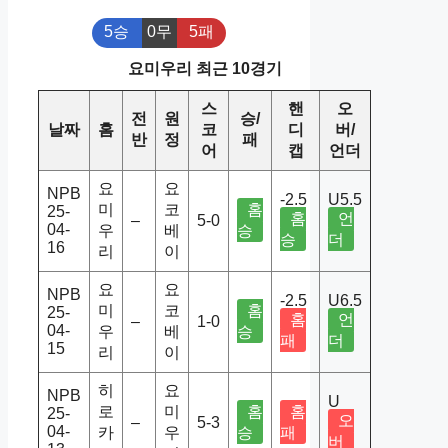
5승
0무
5패
요미우리 최근 10경기
스
핸
오
전
원
승/
날짜
홈
코
디
버/
반
정
패
어
캡
언더
요
요
NPB
-2.5
U5.5
미
코
홈
25-
홈
언
–
5-0
04-
우
베
승
승
더
16
리
이
요
요
NPB
-2.5
U6.5
미
코
홈
25-
홈
언
–
1-0
04-
우
베
승
패
더
15
리
이
히
요
NPB
U
로
미
홈
홈
25-
오
–
5-3
04-
카
우
승
패
버