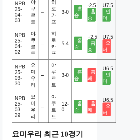
야
히
NPB
-2.5
U7.5
쿠
로
홈
25-
홈
언
–
3-0
04-
르
카
승
승
더
03
트
프
야
히
NPB
+2.5
U7.5
쿠
로
홈
25-
홈
오
–
5-4
04-
르
카
승
승
버
02
트
프
요
야
NPB
U6.5
미
쿠
홈
홈
25-
언
–
3-0
03-
우
르
승
패
더
30
리
트
요
야
NPB
U6.5
미
쿠
홈
홈
25-
12-
오
–
03-
0
우
르
승
패
버
29
리
트
요미우리 최근 10경기