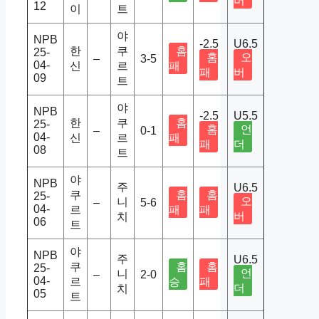
버
12
이
트
야
NPB
-2.5
U6.5
한
쿠
홈
25-
홈
오
–
3-5
04-
신
르
패
패
버
09
트
야
NPB
-2.5
U5.5
한
쿠
홈
25-
홈
언
–
0-1
04-
신
르
패
패
더
08
트
야
NPB
주
U6.5
쿠
홈
홈
25-
오
니
–
5-6
04-
르
패
패
버
치
06
트
야
NPB
주
U6.5
쿠
홈
홈
25-
언
니
–
2-0
04-
르
승
패
더
치
05
트