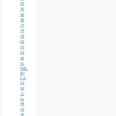
전
적
및
최
근
전
적
데
이
터
보
드
[ML
B]
LA
다
저
스
vs
캔
자
로