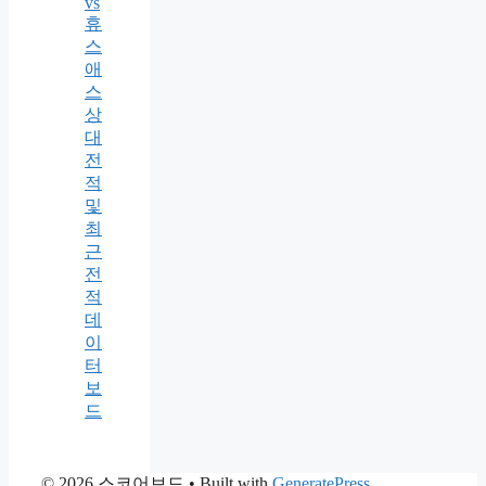
vs
휴
스
애
스
상
대
전
적
및
최
근
전
적
데
이
터
보
드
© 2026 스코어보드
• Built with
GeneratePress