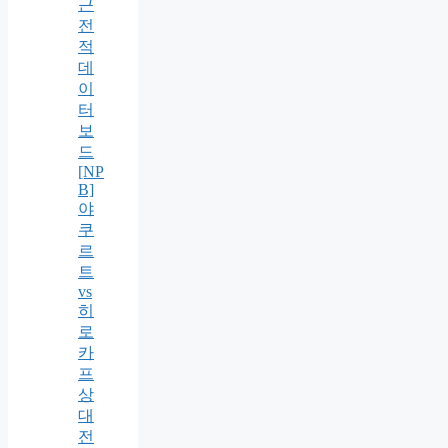
근
전
적
데
이
터
보
드
[NP
B]
야
쿠
르
트
vs
히
로
카
프
상
대
전