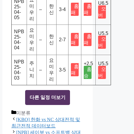
NPB
U6.5
미
한
홈
홈
25-
오
–
3-4
04-
우
신
패
패
버
05
리
요
NPB
U5.5
미
한
홈
홈
25-
오
–
2-7
04-
우
신
패
패
버
04
리
요
NPB
주
+2.5
U5.5
미
홈
25-
홈
오
니
–
3-5
04-
우
패
승
버
치
03
리
다른 일정 더보기
Categories
미분류
[KBO] 한화 vs NC 상대전적 및
최근전적 데이터보드
[NPB] 세이부 vs 소프트뱅 상대