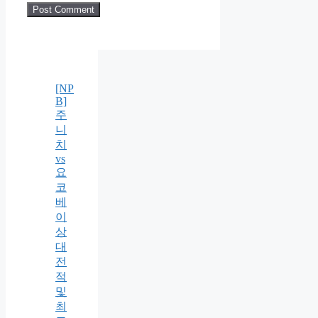
[NP
B]
주
니
치
vs
요
코
베
이
상
대
전
적
및
최