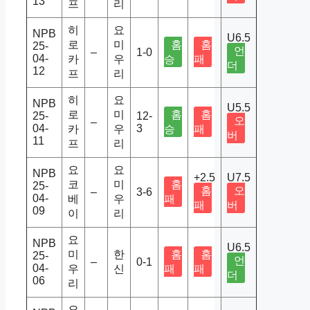
13
프
리
히
요
NPB
U6.5
로
미
홈
홈
25-
언
–
1-0
04-
카
우
승
패
더
12
프
리
히
요
NPB
U5.5
로
미
홈
홈
25-
12-
오
–
04-
3
카
우
승
패
버
11
프
리
요
요
NPB
+2.5
U7.5
코
미
홈
25-
홈
오
–
3-6
04-
베
우
패
패
버
09
이
리
요
NPB
U6.5
미
한
홈
홈
25-
언
–
0-1
04-
우
신
패
패
더
06
리
요