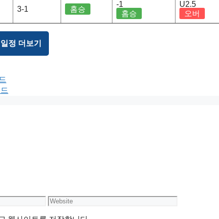
-1
U2.5
3-1
홈승
홈승
오버
 일정 더보기
보드
보드
Website