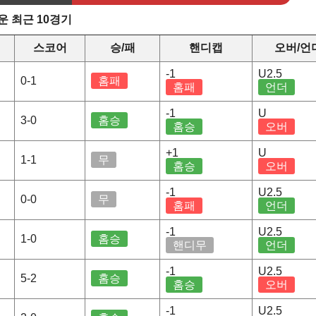
 최근 10경기
스코어
승/패
핸디캡
오버/언
-1
U2.5
0-1
홈패
홈패
언더
-1
U
3-0
홈승
홈승
오버
+1
U
1-1
무
홈승
오버
-1
U2.5
0-0
무
홈패
언더
-1
U2.5
1-0
홈승
핸디무
언더
-1
U2.5
5-2
홈승
홈승
오버
-1
U2.5