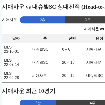
시애사운 vs 내슈빌SC 상대전적 (Head-to-
시애사운
0승
1무
시애사운 vs
날짜
홈
전반
원정
MLS
내슈빌SC
0 – 0
시애사운
23-10-01
MLS
내슈빌SC
20 – 15
시애사운
22-07-14
MLS
시애사운
20 – 15
내슈빌SC
22-02-28
시애사운 최근 10경기
2승
4무