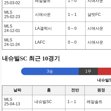
레알솔트
1 – 0
시애사운
25-03-02
MLS
시애사운
1 – 1
샬럿FC
25-02-23
MLS
LA갤럭시
0 – 0
시애사운
24-12-01
MLS
LAFC
0 – 0
시애사운
24-11-24
내슈빌SC 최근 10경기
3승
1무
내슈빌S
날짜
홈
전반
원정
MLS
내슈빌SC
1 – 1
레알솔트
25-04-13