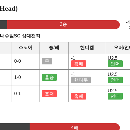
Head)
2승
 내슈빌SC 상대전적
스코어
승/패
핸디캡
오버/언
-1
U2.5
0-0
무
홈패
언더
-1
U2.5
1-0
홈승
핸디무
언더
-1
U2.5
0-1
홈패
홈패
언더
4패