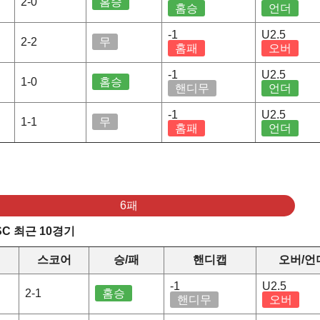
2-0
홈승
홈승
언더
-1
U2.5
2-2
무
홈패
오버
-1
U2.5
1-0
홈승
핸디무
언더
-1
U2.5
1-1
무
홈패
언더
6패
C 최근 10경기
스코어
승/패
핸디캡
오버/언
-1
U2.5
2-1
홈승
핸디무
오버