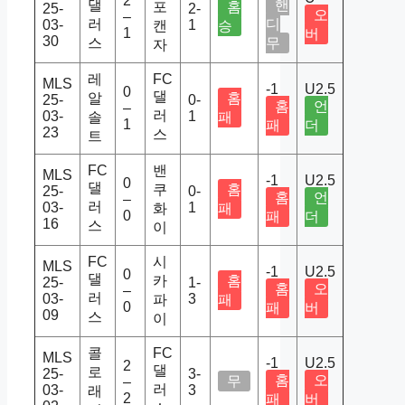
2
댈
핸
포
홈
25-
2-
오
–
러
디
03-
1
캔
승
1
버
30
스
무
자
레
FC
MLS
-1
U2.5
0
댈
알
홈
25-
0-
홈
언
–
러
03-
1
솔
패
1
패
더
23
스
트
FC
밴
MLS
-1
U2.5
0
댈
쿠
홈
25-
0-
홈
언
–
러
03-
1
화
패
0
패
더
16
스
이
FC
시
MLS
-1
U2.5
0
댈
카
홈
25-
1-
홈
오
–
러
03-
3
파
패
0
패
버
09
스
이
콜
FC
MLS
-1
U2.5
2
댈
로
25-
3-
홈
오
무
–
러
03-
3
래
2
패
버