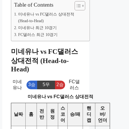
Table of Contents
미네유나 vs FC댈러스 상대전적
(Head-to-Head)
미네유나 최근 10경기
FC댈러스 최근 10경기
미네유나 vs FC댈러스
상대전적 (Head-to-
Head)
미네
FC댈
3승
5무
2승
유나
러스
미네유나 vs FC댈러스 상대전적
스
핸
오
전
원
날짜
홈
코
승/패
디
버/
반
정
어
캡
언더