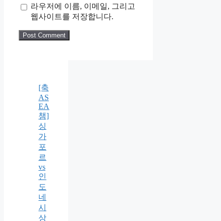
라우저에 이름, 이메일, 그리고
웹사이트를 저장합니다.
[축
AS
EA
챔]
싱
가
포
르
vs
인
도
네
시
상