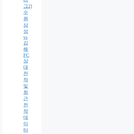
그2]
수
원
삼
성
vs
김
해
FC
상
대
전
적
및
최
근
전
적
데
이
터