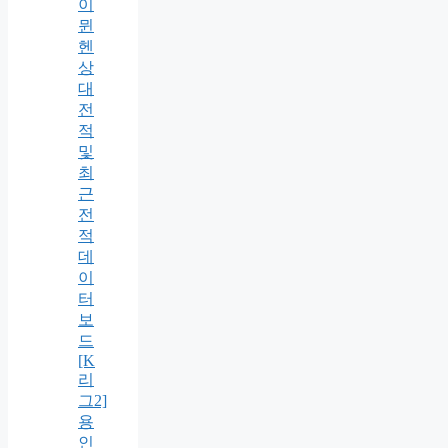
이
뮌
헨
상
대
전
적
및
최
근
전
적
데
이
터
보
드
[K
리
그2]
용
인