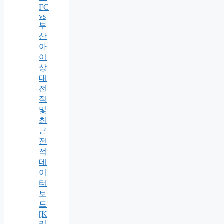
FC
vs
부
산
아
이
상
대
전
적
및
최
근
전
적
데
이
터
보
드
[K
리