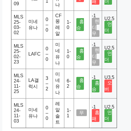
1
패
더
09
나
CF
-1
MLS
U2.5
0
몽
핸
미네
홈
25-
1-
언
–
03-
레
0
디
유나
승
0
더
02
알
무
미
-1
MLS
U2.5
0
핸
네
홈
25-
1-
언
LAFC
–
디
02-
0
유
승
0
더
23
무
나
미
MLS
-1
U3.5
3
LA갤
네
홈
24-
6-
홈
오
–
11-
2
럭시
유
승
2
승
버
25
나
레
MLS
-1
U2.5
0
미네
알
24-
1-
홈
언
무
–
11-
1
유나
솔
0
패
더
03
트