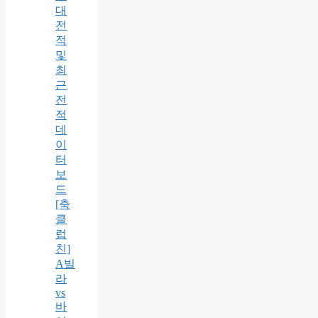
대
전
적
및
최
근
전
적
데
이
터
보
드
[축
클
럽
친]
A빌
라
vs
바