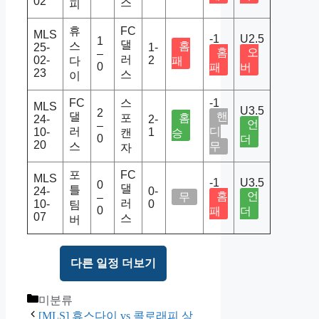
02
스
피
휴
FC
MLS
-1
U2.5
1
댈
스
홈
25-
1-
홈
오
–
러
02-
2
다
패
0
패
버
23
스
이
FC
스
-1
MLS
U3.5
2
댈
핸
포
홈
24-
2-
언
–
러
디
10-
1
캔
승
0
더
20
스
무
자
포
FC
MLS
-1
U3.5
0
댈
틀
24-
0-
홈
언
무
–
러
10-
0
팀
0
패
더
07
스
버
다른 일정 더보기
Categories
미분류
[MLS] 휴스다이 vs 콜로래피 상