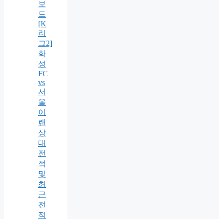
보
드
[K
리
그2]
화
성
FC
vs
서
울
이
랜
상
대
전
적
및
최
근
전
적