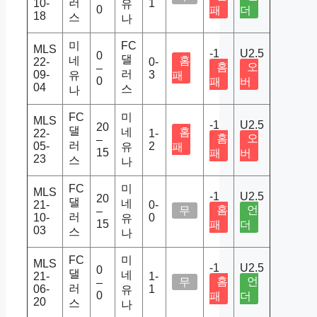
러
10-
1
유
0
패
더
18
스
나
미
FC
MLS
-1
U2.5
0
댈
네
홈
22-
0-
홈
오
–
러
09-
3
유
패
0
패
버
04
스
나
FC
미
MLS
-1
U2.5
20
댈
네
홈
22-
1-
홈
오
–
러
05-
2
유
패
15
패
버
23
스
나
FC
미
MLS
-1
U2.5
20
댈
네
21-
0-
홈
언
무
–
러
10-
0
유
15
패
더
03
스
나
FC
미
MLS
-1
U2.5
0
댈
네
21-
1-
홈
언
무
–
러
06-
1
유
0
패
더
20
스
나