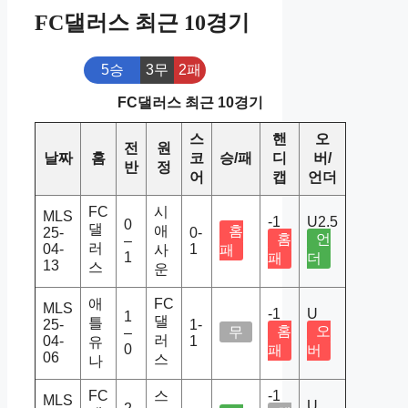
FC댈러스 최근 10경기
5승
3무
2패
FC댈러스 최근 10경기
스
핸
오
전
원
날짜
홈
코
승/패
디
버/
반
정
어
캡
언더
FC
시
MLS
-1
U2.5
0
댈
애
홈
25-
0-
홈
언
–
러
04-
1
사
패
1
패
더
13
스
운
애
FC
MLS
-1
U
1
댈
틀
25-
1-
홈
오
무
–
러
04-
1
유
0
패
버
06
스
나
FC
스
-1
MLS
U