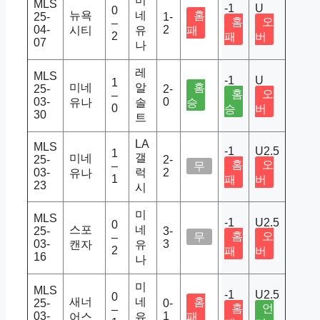
미
MLS
-1
U
0
뉴욕
네
홈
25-
1-
홈
오
–
04-
2
시티
유
패
2
패
버
07
나
레
MLS
-1
U
1
미네
알
홈
25-
2-
홈
오
–
03-
0
유나
솔
승
0
승
버
30
트
LA
MLS
-1
U2.5
1
갤
미네
25-
2-
홈
오
–
무
03-
럭
2
유나
1
패
버
23
시
미
MLS
-1
U2.5
0
스포
네
25-
3-
홈
오
무
–
03-
3
캔자
유
2
패
버
16
나
미
MLS
-1
U2.5
0
새너
네
홈
25-
0-
홈
언
–
03-
1
어스
유
패