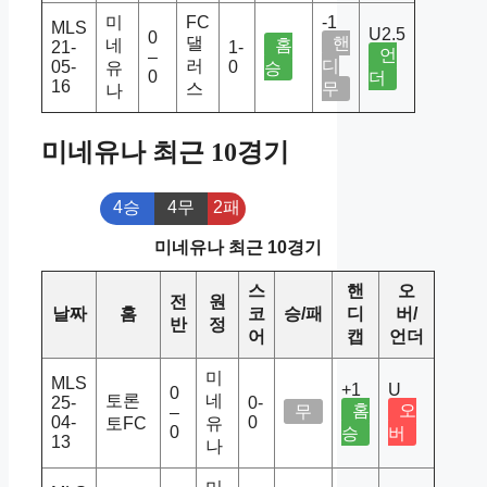
미
FC
-1
MLS
U2.5
0
댈
핸
네
홈
21-
1-
언
–
러
디
05-
0
유
승
0
더
16
스
무
나
미네유나 최근 10경기
4승
4무
2패
미네유나 최근 10경기
스
핸
오
전
원
날짜
홈
코
승/패
디
버/
반
정
어
캡
언더
미
MLS
+1
U
0
토론
네
25-
0-
홈
오
무
–
04-
0
토FC
유
0
승
버
13
나