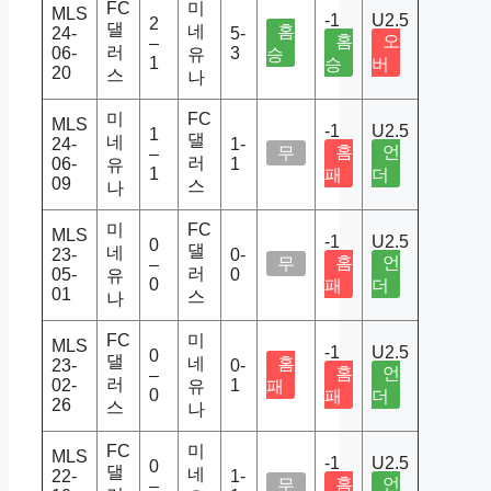
FC
미
MLS
-1
U2.5
2
댈
네
홈
24-
5-
홈
오
–
러
06-
3
유
승
1
승
버
20
스
나
미
FC
MLS
-1
U2.5
1
댈
네
24-
1-
홈
언
무
–
러
06-
1
유
1
패
더
09
스
나
미
FC
MLS
-1
U2.5
0
댈
네
23-
0-
홈
언
무
–
러
05-
0
유
0
패
더
01
스
나
FC
미
MLS
-1
U2.5
0
댈
네
홈
23-
0-
홈
언
–
러
02-
1
유
패
0
패
더
26
스
나
FC
미
MLS
-1
U2.5
0
댈
네
22-
1-
홈
언
무
–