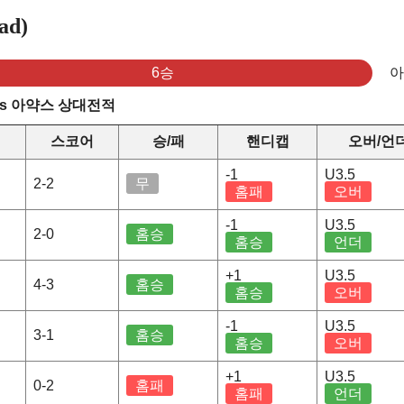
ad)
6승
s 아약스 상대전적
스코어
승/패
핸디캡
오버/언
-1
U3.5
2-2
무
홈패
오버
-1
U3.5
2-0
홈승
홈승
언더
+1
U3.5
4-3
홈승
홈승
오버
-1
U3.5
3-1
홈승
홈승
오버
+1
U3.5
0-2
홈패
홈패
언더