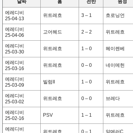
날짜
홈
전반
원정
에레디비
위트레흐
3 – 1
흐로닝언
25-04-13
에레디비
고어헤드
2 – 2
위트레흐
25-04-06
에레디비
위트레흐
1 – 0
헤이렌베
25-03-30
에레디비
위트레흐
0 – 0
네이메헌
25-03-16
에레디비
빌럼II
1 – 0
위트레흐
25-03-09
에레디비
위트레흐
0 – 0
브레다
25-03-02
에레디비
PSV
1 – 1
위트레흐
25-02-16
에레디비
위트레흐
0 – 1
알메러C