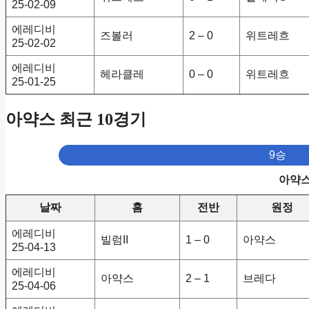
25-02-09
에레디비
즈볼러
2 – 0
위트레흐
25-02-02
에레디비
헤라클레
0 – 0
위트레흐
25-01-25
아약스 최근 10경기
9승
아약스
날짜
홈
전반
원정
에레디비
빌럼II
1 – 0
아약스
25-04-13
에레디비
아약스
2 – 1
브레다
25-04-06