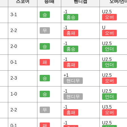
스코어
승/패
핸디캡
오버/언
-1
U2.5
3-1
승
홈승
오버
-1
U
2-2
무
홈패
오버
-1
U2.5
2-0
승
홈승
언더
-1
U2.5
0-1
패
홈패
언더
+1
U2.5
2-3
승
핸디무
오버
-1
U2.5
1-0
승
핸디무
언더
-1
U3.5
2-2
무
홈패
오버
-1
U2.5
0-1
패