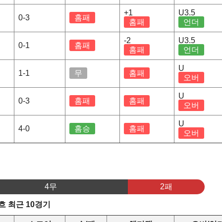
+1
U3.5
0-3
홈패
홈패
언더
-2
U3.5
0-1
홈패
홈패
언더
U
1-1
무
홈패
오버
U
0-3
홈패
홈패
오버
U
4-0
홈승
홈패
오버
4무
2패
 최근 10경기