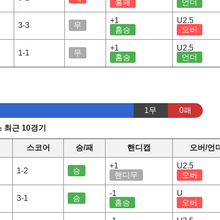
홈패
언더
+1
U2.5
3-3
무
홈승
오버
+1
U2.5
1-1
무
홈승
언더
1무
0패
 최근 10경기
스코어
승/패
핸디캡
오버/언
+1
U2.5
1-2
승
핸디무
오버
-1
U
3-1
승
홈승
오버