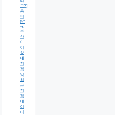
리
그2]
용
인
FC
vs
부
산
아
이
상
대
전
적
및
최
근
전
적
데
이
터