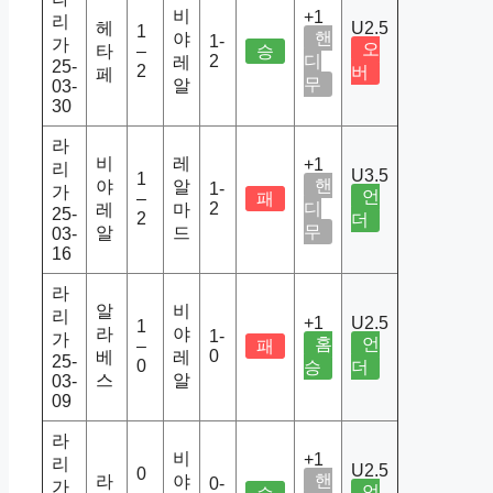
비
+1
리
헤
U2.5
1
핸
야
1-
가
오
타
–
승
2
디
레
25-
2
버
페
무
알
03-
30
라
비
레
+1
리
U3.5
1
핸
야
알
1-
가
언
–
패
2
디
레
마
25-
2
더
무
알
드
03-
16
라
알
비
리
+1
U2.5
1
라
야
1-
가
홈
언
–
패
0
베
레
25-
0
승
더
스
알
03-
09
라
비
+1
리
U2.5
0
핸
라
야
0-
가
언