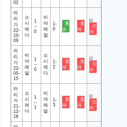
02
라
소
비
리
U
1
시
야
홈
홈
1-
가
오
–
0
에
레
승
패
22-
0
버
다
알
10-
09
라
비
소
리
U
1
야
시
홈
홈
1-
가
오
–
2
레
에
패
패
22-
0
버
알
다
05-
15
라
소
비
리
U
1
시
야
홈
홈
1-
가
오
–
3
에
레
패
패
21-
1
버
다
알
12-
18
라