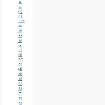
보
드
[K
리
그2]
수
원
삼
성
vs
김
해
FC
상
대
전
적
및
최
근
전
적