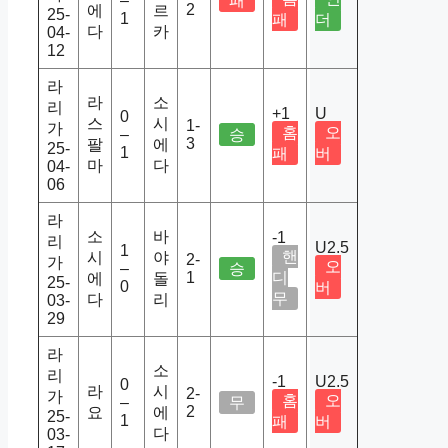
–
패
2
에
르
25-
1
패
더
다
카
04-
12
라
라
소
리
+1
U
0
스
시
1-
가
홈
오
–
승
3
팔
에
25-
1
패
버
마
다
04-
06
라
소
바
-1
리
U2.5
1
핸
시
야
2-
가
오
–
승
1
디
에
돌
25-
0
버
무
다
리
03-
29
라
소
리
-1
U2.5
0
라
시
2-
가
홈
오
–
무
2
요
에
25-
1
패
버
다
03-