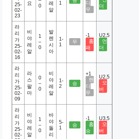
–
승
1
디
요
레
25-
0
더
무
알
02-
23
라
비
발
리
-1
U2.5
1
야
렌
1-
가
홈
언
–
무
1
레
시
25-
0
패
더
알
아
02-
16
라
라
비
+1
리
U2.5
0
핸
스
야
1-
가
오
–
승
2
디
팔
레
25-
0
버
무
마
알
02-
09
라
비
바
리
-1
U3.5
1
야
야
5-
가
홈
오
–
승
1
레
돌
25-
0
승
버
알
리
02-