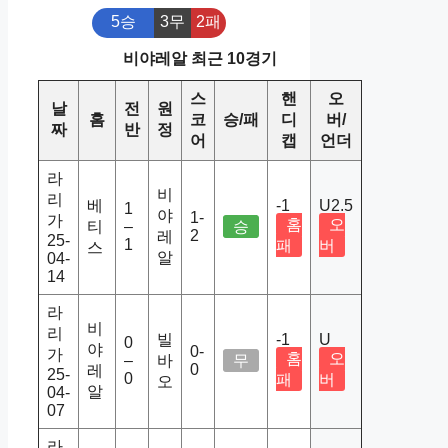
5승
3무
2패
비야레알 최근 10경기
스
핸
오
날
전
원
홈
코
승/패
디
버/
짜
반
정
어
캡
언더
라
비
리
베
-1
U2.5
1
야
1-
가
홈
오
티
–
승
2
레
25-
1
패
버
스
알
04-
14
라
비
리
빌
-1
U
0
야
0-
가
홈
오
–
바
무
0
레
25-
0
패
버
오
알
04-
07
라