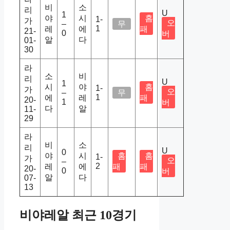
비
소
리
U
1
야
시
홈
1-
가
오
–
무
1
레
에
패
21-
0
버
알
다
01-
30
라
소
비
리
U
1
시
야
홈
1-
가
오
–
무
1
에
레
패
20-
1
버
다
알
11-
29
라
비
소
리
U
0
야
시
홈
홈
1-
가
오
–
2
레
에
패
패
20-
0
버
알
다
07-
13
비야레알 최근 10경기