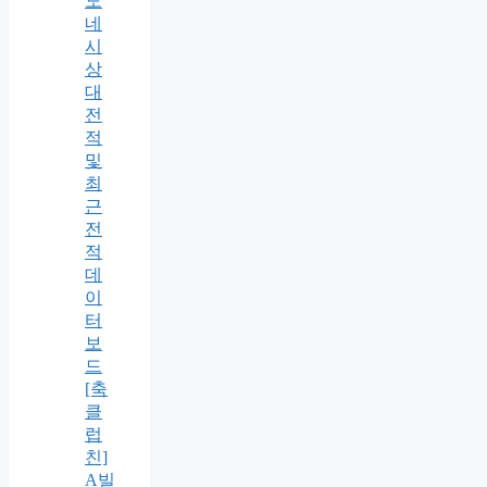
도
네
시
상
대
전
적
및
최
근
전
적
데
이
터
보
드
[축
클
럽
친]
A빌