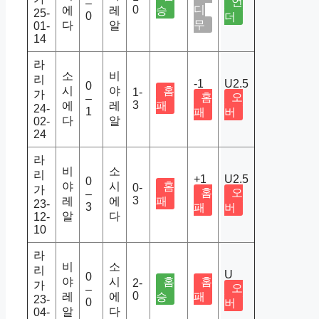
언
–
0
디
에
레
승
25-
0
더
무
다
알
01-
14
라
소
비
리
-1
U2.5
0
시
야
홈
1-
가
홈
오
–
3
에
레
패
24-
1
패
버
다
알
02-
24
라
비
소
리
+1
U2.5
0
야
시
홈
0-
가
홈
오
–
3
레
에
패
23-
3
패
버
알
다
12-
10
라
비
소
리
U
0
야
시
홈
홈
2-
가
오
–
0
레
에
승
패
23-
0
버
알
다
04-