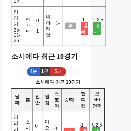
02
라
비
리
AT
-1
U2.5
0
야
1-
가
마
홈
언
–
무
1
레
25-
1
드
패
더
알
01-
26
소시에다 최근 10경기
4승
1무
5패
소시에다 최근 10경기
스
핸
오
날
전
원
홈
코
승/패
디
버/
짜
반
정
어
캡
언더
라
소
마
리
-1
U2.5
0
시
요
0-
가
홈
언