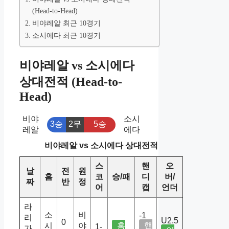
(Head-to-Head)
비야레알 최근 10경기
소시에다 최근 10경기
비야레알 vs 소시에다
상대전적 (Head-to-
Head)
비야
소시
3승
2무
5승
레알
에다
비야레알 vs 소시에다 상대전적
스
핸
오
날
전
원
홈
코
승/패
디
버/
짜
반
정
어
캡
언더
라
소
비
-1
리
U2.5
0
핸
시
야
홈
1-
가