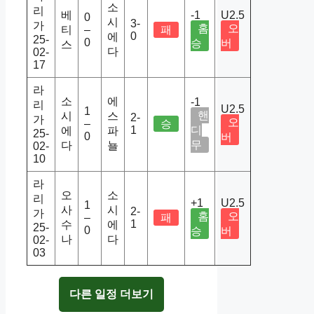
소
리
베
-1
U2.5
0
시
3-
가
홈
오
티
–
패
0
에
25-
0
승
버
스
다
02-
17
라
소
에
-1
리
U2.5
1
핸
시
스
2-
가
오
–
승
1
디
에
파
25-
0
버
무
다
뇰
02-
10
라
오
소
리
+1
U2.5
1
사
시
2-
가
홈
오
–
패
1
수
에
25-
0
승
버
나
다
02-
03
다른 일정 더보기