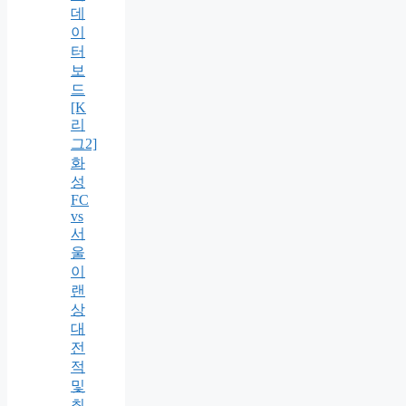
데
이
터
보
드
[K
리
그2]
화
성
FC
vs
서
울
이
랜
상
대
전
적
및
최