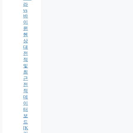
라
vs
바
이
뮌
헨
상
대
전
적
및
최
근
전
적
데
이
터
보
드
[K