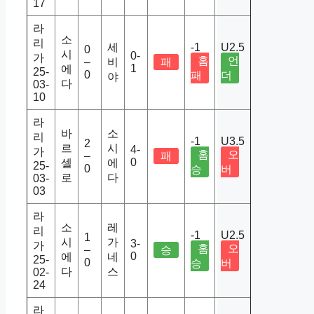
17
라
소
리
세
-1
U2.5
0
시
0-
가
홈
언
–
비
패
1
에
25-
0
패
더
야
다
03-
10
라
바
소
리
-1
U3.5
2
르
시
4-
가
홈
오
–
패
0
셀
에
25-
0
승
버
로
다
03-
03
라
소
레
리
-1
U2.5
1
시
가
3-
가
홈
오
–
승
0
에
네
25-
0
승
버
다
스
02-
24
라