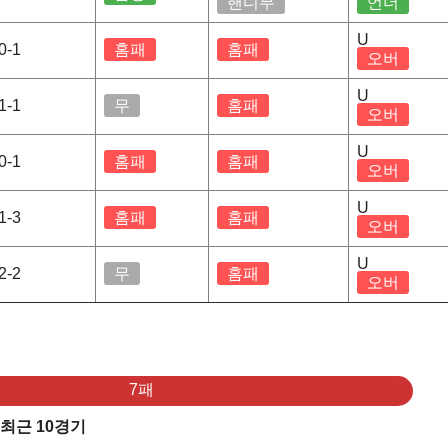
핸디무
언더
U
0-1
홈패
홈패
오버
U
1-1
무
홈패
오버
U
0-1
홈패
홈패
오버
U
1-3
홈패
홈패
오버
U
2-2
무
홈패
오버
7패
 최근 10경기