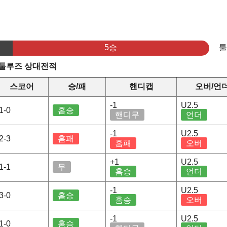
5승
 툴루즈 상대전적
스코어
승/패
핸디캡
오버/언
-1
U2.5
1-0
홈승
핸디무
언더
-1
U2.5
2-3
홈패
홈패
오버
+1
U2.5
1-1
무
홈승
언더
-1
U2.5
3-0
홈승
홈승
오버
-1
U2.5
1-0
홈승