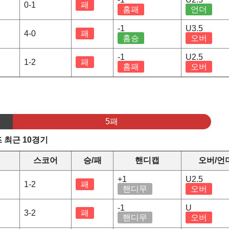
0-1
패
홈패
언더
-1
U3.5
4-0
패
홈승
오버
-1
U2.5
1-2
패
홈패
오버
5패
 최근 10경기
스코어
승/패
핸디캡
오버/언
+1
U2.5
1-2
패
핸디무
오버
-1
U
3-2
패
핸디무
오버