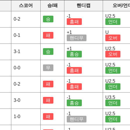
스코어
승/패
핸디캡
오버/언
-1
U2.5
0-2
승
홈패
언더
+1
U
0-1
패
핸디무
오버
+1
U2.5
3-1
승
홈승
오버
-1
U2.5
0-0
무
홈패
언더
-1
U2.5
0-2
패
홈패
언더
-1
U3.5
3-0
패
홈승
언더
-1
U2.5
1-0
패
핸디무
언더
-1
U2.5