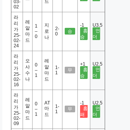
드
03-
02
라
레
리
지
-1
U3.5
1
알
2-
가
홈
언
–
로
승
0
마
25-
0
승
더
나
드
02-
24
라
오
레
리
+1
U2.5
0
사
알
1-
가
홈
언
–
무
1
수
마
25-
1
승
더
나
드
02-
16
라
레
리
AT
-1
U2.5
0
알
1-
가
마
홈
언
–
무
1
마
25-
1
드
패
더
드
02-
09