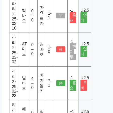
라
마
리
빌
-1
U2.5
0
요
1-
가
홈
언
바
–
무
1
르
25-
0
패
더
오
카
03-
10
라
-1
리
AT
빌
U2.5
0
핸
1-
가
마
언
–
바
패
0
디
25-
0
드
더
오
무
03-
02
라
바
리
빌
-1
U2.5
4
야
7-
가
홈
오
바
–
승
1
돌
25-
0
승
버
오
리
02-
23
라
에
리
빌
+1
U2.5
0