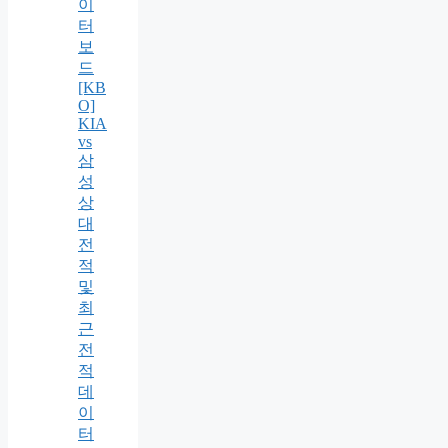
이
터
보
드
[KB
O]
KIA
vs
삼
성
상
대
전
적
및
최
근
전
적
데
이
터