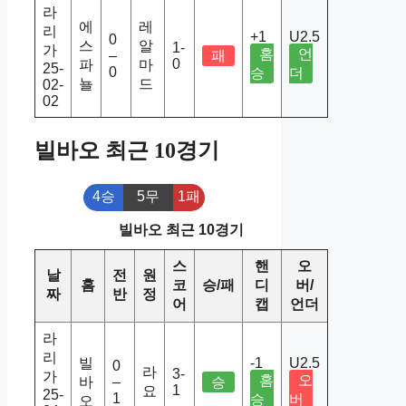
라
에
레
리
+1
U2.5
0
스
알
1-
가
홈
언
–
패
0
파
마
25-
0
승
더
뇰
드
02-
02
빌바오 최근 10경기
4승
5무
1패
빌바오 최근 10경기
스
핸
오
날
전
원
홈
코
승/패
디
버/
짜
반
정
어
캡
언더
라
리
빌
-1
U2.5
0
라
3-
가
홈
오
바
–
승
1
요
25-
1
승
버
오