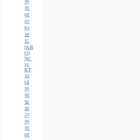
전
적
데
이
터
보
드
[KB
O]
NC
vs
KT
상
대
전
적
및
최
근
전
적
데