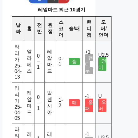
레알마드 최근 10경기
스
핸
오
날
전
원
홈
코
승/패
디
버/
짜
반
정
어
캡
언더
라
알
레
+1
리
U2.5
0
핸
라
알
0-
가
언
–
승
1
디
베
마
25-
1
더
무
스
드
04-
13
라
레
발
리
-1
U
0
알
렌
1-
가
홈
오
–
패
2
마
시
25-
1
패
버
드
아
04-
05
라
레
레
-1
리
U3.5