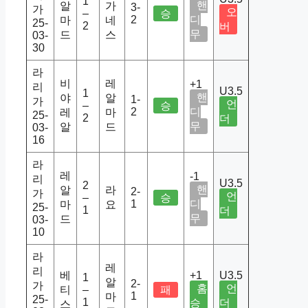
1
핸
알
가
3-
가
오
–
승
2
디
마
네
25-
2
버
무
드
스
03-
30
라
비
레
+1
리
U3.5
1
핸
야
알
1-
가
언
–
승
2
디
레
마
25-
2
더
무
알
드
03-
16
라
레
-1
리
U3.5
2
핸
알
라
2-
가
언
–
승
1
디
마
요
25-
1
더
무
드
03-
10
라
레
리
베
+1
U3.5
1
알
2-
가
홈
언
티
–
패
1
마
25-
1
승
더
스