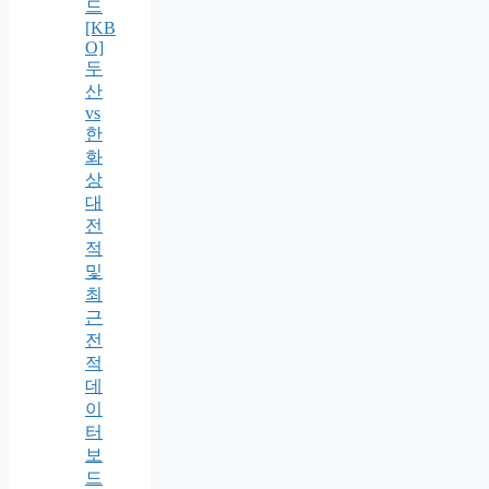
드
[KB
O]
두
산
vs
한
화
상
대
전
적
및
최
근
전
적
데
이
터
보
드