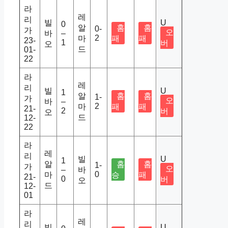
라
레
리
빌
U
0
알
홈
홈
0-
가
오
바
–
2
마
패
패
23-
1
버
오
드
01-
22
라
레
리
빌
U
1
알
홈
홈
1-
가
오
바
–
2
마
패
패
21-
2
버
오
드
12-
22
라
레
리
빌
U
1
알
홈
홈
1-
가
오
–
바
0
마
승
패
21-
0
버
오
드
12-
01
라
레
리
빌
U