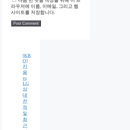
다음 번 댓글 작성을 위해 이 브
라우저에 이름, 이메일, 그리고 웹
사이트를 저장합니다.
[KB
O]
키
움
vs
LG
상
대
전
적
및
최
근