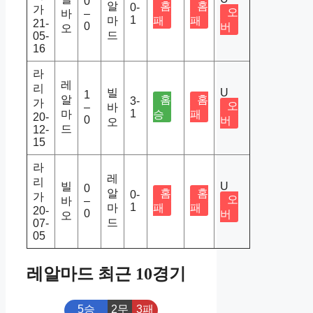
0
알
홈
홈
0-
가
오
바
–
1
마
패
패
21-
0
버
오
드
05-
16
라
레
리
빌
U
1
알
홈
홈
3-
가
오
–
바
1
마
승
패
20-
0
버
오
드
12-
15
라
레
리
빌
U
0
알
홈
홈
0-
가
오
바
–
1
마
패
패
20-
0
버
오
드
07-
05
레알마드 최근 10경기
5승
2무
3패