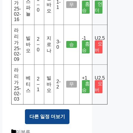
스
1-
가
홈
언
–
바
무
1
파
25-
0
승
더
오
뇰
02-
16
라
리
빌
지
-1
U2.5
2
3-
가
홈
오
바
–
로
승
0
25-
0
승
버
오
나
02-
09
라
리
베
빌
+1
U2.5
2
2-
가
홈
오
티
–
바
무
2
25-
1
승
버
스
오
02-
03
다른 일정 더보기
Categories
미분류