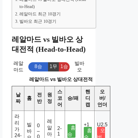
to-Head)
레알마드 최근 10경기
빌바오 최근 10경기
레알마드 vs 빌바오 상
대전적 (Head-to-Head)
레알
빌바
8승
1무
1승
마드
오
레알마드 vs 빌바오 상대전적
스
핸
오
날
전
원
홈
코
승/패
디
버/
짜
반
정
어
캡
언더
라
레
리
빌
+1
U2.5
0
알
홈
2-
가
홈
오
바
–
1
마
승
24-
0
승
버
오