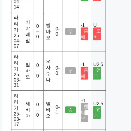
04-
14
라
비
리
빌
-1
U
0
야
0-
가
홈
오
–
바
무
0
레
25-
0
패
버
오
알
04-
07
라
오
리
빌
-1
U2.5
0
사
0-
가
홈
언
바
–
무
0
수
25-
0
패
더
오
나
03-
31
라
+1
리
세
빌
U2.5
0
핸
0-
가
언
비
–
바
승
1
디
25-
0
더
야
오
무
03-
17