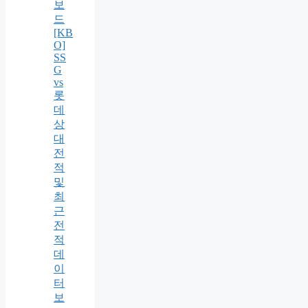
보
드
[KB
O]
SS
G
vs
롯
데
상
대
전
적
및
최
근
전
적
데
이
터
보