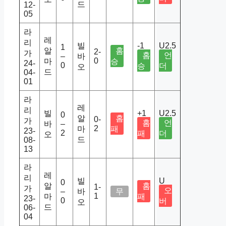
드
12-
05
라
레
리
빌
-1
U2.5
1
알
홈
2-
가
홈
언
–
바
0
마
승
24-
0
승
더
오
드
04-
01
라
레
리
빌
+1
U2.5
0
알
홈
0-
가
홈
언
바
–
2
마
패
23-
2
패
더
오
드
08-
13
라
레
리
빌
U
0
알
홈
1-
가
오
–
바
무
1
마
패
23-
0
버
오
드
06-
04