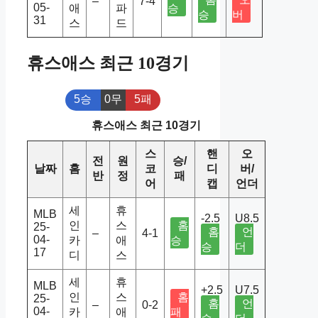
–
7-4
05-
애
파
승
승
버
31
스
드
휴스애스 최근 10경기
5승
0무
5패
휴스애스 최근 10경기
스
핸
오
전
원
승/
날짜
홈
코
디
버/
반
정
패
어
캡
언더
세
휴
MLB
-2.5
U8.5
인
스
홈
25-
홈
언
–
4-1
04-
카
애
승
승
더
17
디
스
세
휴
MLB
+2.5
U7.5
인
스
홈
25-
홈
언
–
0-2
04-
카
애
패