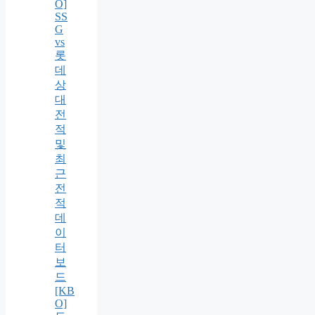
O]
SS
G
vs
롯
데
상
대
전
적
및
최
근
전
적
데
이
터
보
드
[KB
O]