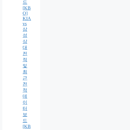
드
[KB
O]
KIA
vs
삼
성
상
대
전
적
및
최
근
전
적
데
이
터
보
드
[KB