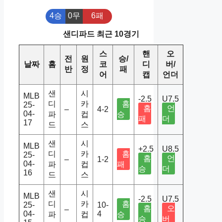
4승
0무
6패
샌디파드 최근 10경기
스
핸
오
전
원
승/
날짜
홈
코
디
버/
반
정
패
어
캡
언더
샌
시
MLB
-2.5
U7.5
디
카
홈
25-
홈
언
–
4-2
04-
파
컵
승
패
더
17
드
스
샌
시
MLB
+2.5
U8.5
디
카
홈
25-
홈
언
–
1-2
04-
파
컵
패
승
더
16
드
스
샌
시
MLB
-2.5
U7.5
디
카
홈
25-
10-
홈
오
–
04-
4
파
컵
승
승
버