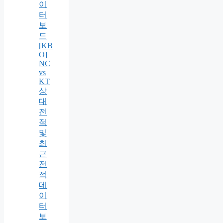
이
터
보
드
[KB
O]
NC
vs
KT
상
대
전
적
및
최
근
전
적
데
이
터
보