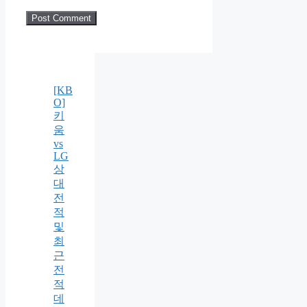
[KB
O]
키
움
vs
LG
상
대
전
적
및
최
근
전
적
데