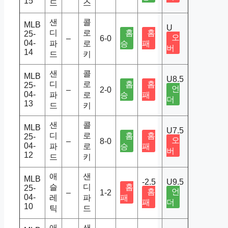
15
드
스
샌
콜
MLB
U
디
로
홈
홈
25-
오
–
6-0
04-
파
로
승
패
버
14
드
키
샌
콜
MLB
U8.5
디
로
홈
홈
25-
언
–
2-0
04-
파
로
승
패
더
13
드
키
샌
콜
MLB
U7.5
디
로
홈
홈
25-
오
–
8-0
04-
파
로
승
패
버
12
드
키
애
샌
MLB
-2.5
U9.5
슬
디
홈
25-
홈
언
–
1-2
04-
레
파
패
패
더
10
틱
드
애
샌