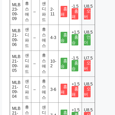
휴
샌
MLB
-1.5
U8.5
스
디
홈
23-
2-
홈
오
–
09-
11
애
파
패
패
버
09
스
드
샌
휴
MLB
+1.5
U8.5
디
스
홈
21-
홈
언
–
4-3
09-
파
애
승
승
더
06
드
스
샌
휴
MLB
-1.5
U7.5
디
스
홈
21-
10-
홈
오
–
09-
2
파
애
승
승
버
05
드
스
샌
휴
MLB
+1.5
U8.5
디
스
홈
21-
홈
오
–
3-6
09-
파
애
패
패
버
04
드
스
휴
샌
MLB
+1.5
U8.5
스
디
홈
21-
홈
오