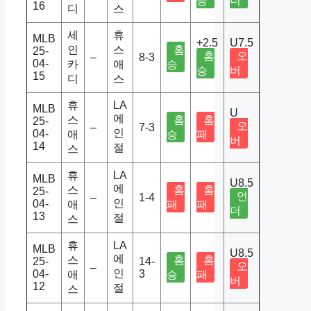
승
더
16
디
스
세
휴
MLB
+2.5
U7.5
인
스
홈
25-
홈
오
–
8-3
04-
카
애
승
승
버
15
디
스
휴
LA
MLB
U
에
스
홈
홈
25-
오
–
7-3
인
04-
애
승
패
버
14
절
스
휴
LA
MLB
U8.5
에
스
홈
홈
25-
언
–
1-4
인
04-
애
패
패
더
13
절
스
휴
LA
MLB
U8.5
에
스
홈
홈
25-
14-
오
–
인
04-
3
애
승
패
버
12
절
스