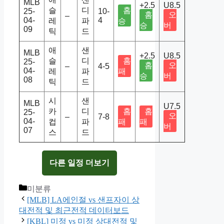
MLB
+2.5
U8.5
슬
디
홈
25-
10-
홈
오
–
04-
4
레
파
승
승
버
09
틱
드
애
샌
MLB
+2.5
U8.5
슬
디
홈
25-
홈
오
–
4-5
04-
레
파
패
승
버
08
틱
드
시
샌
MLB
U7.5
카
디
홈
홈
25-
오
–
7-8
04-
컵
파
패
패
버
07
스
드
다른 일정 더보기
Categories
미분류
[MLB] LA에인절 vs 샌프자이 상
대전적 및 최근전적 데이터보드
[KBL] 미정 vs 미정 상대전적 및