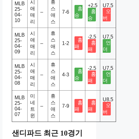
시
휴
MLB
+2.5
U7.5
애
스
홈
25-
홈
오
–
7-6
04-
매
애
승
승
버
10
리
스
시
휴
MLB
-2.5
U7.5
애
스
홈
25-
홈
언
–
1-2
04-
매
애
패
패
더
09
리
스
시
휴
MLB
-2.5
U7.5
애
스
홈
25-
홈
언
–
4-3
04-
매
애
승
패
더
08
리
스
미
휴
MLB
U8.5
네
스
홈
홈
25-
오
–
7-9
04-
트
애
패
패
버
07
윈
스
샌디파드 최근 10경기