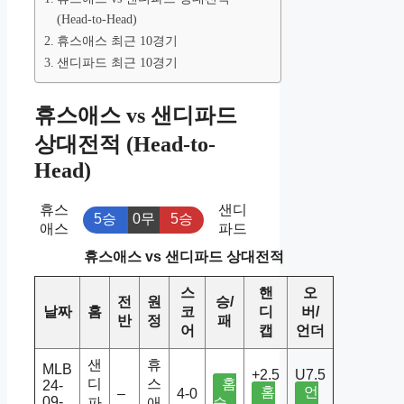
(Head-to-Head)
휴스애스 최근 10경기
샌디파드 최근 10경기
휴스애스 vs 샌디파드
상대전적 (Head-to-
Head)
휴스
샌디
5승
0무
5승
애스
파드
휴스애스 vs 샌디파드 상대전적
스
핸
오
전
원
승/
날짜
홈
코
디
버/
반
정
패
어
캡
언더
샌
휴
MLB
+2.5
U7.5
디
스
홈
24-
홈
언
–
4-0
09-
파
애
승