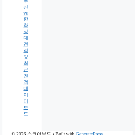
두
산
vs
한
화
상
대
전
적
및
최
근
전
적
데
이
터
보
드
© 2026 스코어보드
• Built with
GeneratePress