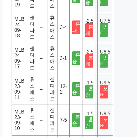
승
더
19
드
스
샌
휴
MLB
-2.5
U7.5
디
스
홈
24-
홈
언
–
3-4
09-
파
애
패
패
더
18
드
스
샌
휴
MLB
-2.5
U8.5
디
스
홈
24-
홈
언
–
3-1
09-
파
애
승
패
더
17
드
스
휴
샌
MLB
-1.5
U9.5
스
디
홈
23-
12-
홈
오
–
09-
2
애
파
승
승
버
11
스
드
휴
샌
MLB
-1.5
U9.5
스
디
홈
23-
홈
오
–
7-5
09-
애
파
승
승
버
10
스
드