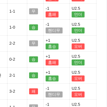
-1
U2.5
1-1
무
홈패
언더
-1
U2.5
1-0
승
핸디무
언더
+1
U2.5
2-2
무
홈승
오버
+1
U2.5
0-2
승
홈패
언더
+1
U2.5
란
2-1
승
홈승
오버
-1
U2.5
3-2
패
핸디무
오버
-1
U2.5