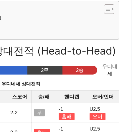
)
전적 (Head-to-Head)
우디네
2무
2승
세
s 우디네세 상대전적
스코어
승/패
핸디캡
오버/언더
-1
U2.5
2-2
무
홈패
오버
-1
U2.5