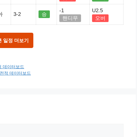
-1
U2.5
아
3-2
승
핸디무
오버
른 일정 더보기
전적 데이터보드
최근전적 데이터보드