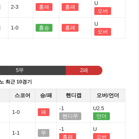
U
세
2-3
홈패
홈패
오버
U
세
1-0
홈승
홈패
오버
5무
2패
노 최근 10경기
정
스코어
승/패
핸디캡
오버/언더
-1
U2.5
1-0
패
핸디무
언더
-1
U
1-1
무
홈패
오버