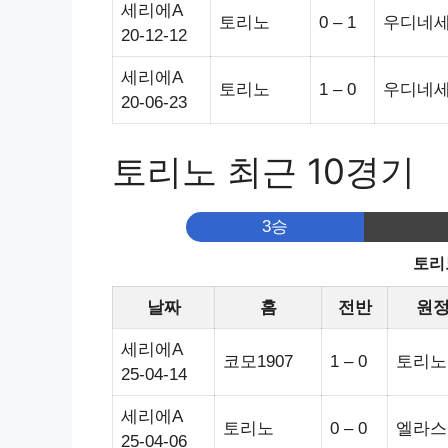
세리에A
토리노
0 – 1
우디네
20-12-12
세리에A
토리노
1 – 0
우디네
20-06-23
토리노 최근 10경기
3승
토리
날짜
홈
전반
원
세리에A
코모1907
1 – 0
토리노
25-04-14
세리에A
토리노
0 – 0
엘라스
25-04-06