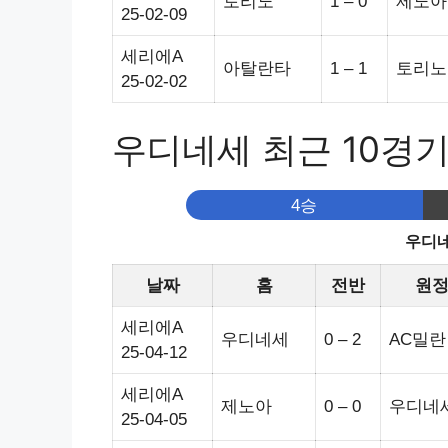
토리노
1 – 0
제노아
25-02-09
세리에A
아탈란타
1 – 1
토리노
25-02-02
우디네세 최근 10경
4승
우디네
날짜
홈
전반
원
세리에A
우디네세
0 – 2
AC밀란
25-04-12
세리에A
제노아
0 – 0
우디네
25-04-05