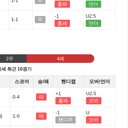
1-1
무
홈패
언더
-1
U2.5
1-1
무
홈패
언더
기
2무
4패
세 최근 10경기
정
스코어
승/패
핸디캡
오버/언더
+1
U2.5
0-4
패
홈패
오버
-1
U
세
1-0
패
핸디무
오버