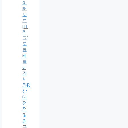
이
터
보
드
[J1
리
그]
도
쿄
베
르
vs
가
시
와R
상
대
전
적
및
최
근