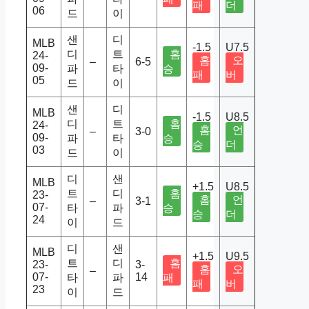
패
더
06
드
이
샌
디
MLB
-1.5
U7.5
디
트
홈
24-
홈
오
–
6-5
09-
파
타
승
패
버
05
드
이
샌
디
MLB
-1.5
U8.5
디
트
홈
24-
홈
언
–
3-0
09-
파
타
승
승
더
03
드
이
디
샌
MLB
+1.5
U8.5
트
디
홈
23-
홈
언
–
3-1
07-
타
파
승
승
더
24
이
드
디
샌
MLB
+1.5
U9.5
트
디
홈
23-
3-
홈
오
–
07-
14
타
파
패
패
버
23
이
드