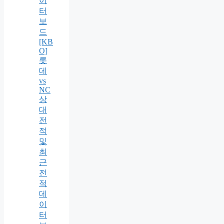
이
터
보
드
[KB
O]
롯
데
vs
NC
상
대
전
적
및
최
근
전
적
데
이
터