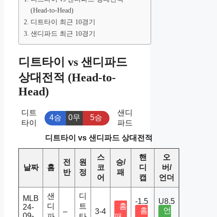
(Head-to-Head)
디트타이 최근 10경기
샌디파드 최근 10경기
디트타이 vs 샌디파드
상대전적 (Head-to-
Head)
디트
샌디
4승
0무
5승
타이
파드
디트타이 vs 샌디파드 상대전적
스
핸
오
전
원
승/
날짜
홈
코
디
버/
반
정
패
어
캡
언더
샌
디
MLB
-1.5
U8.5
디
트
홈
24-
홈
언
–
3-4
09-
파
타
패