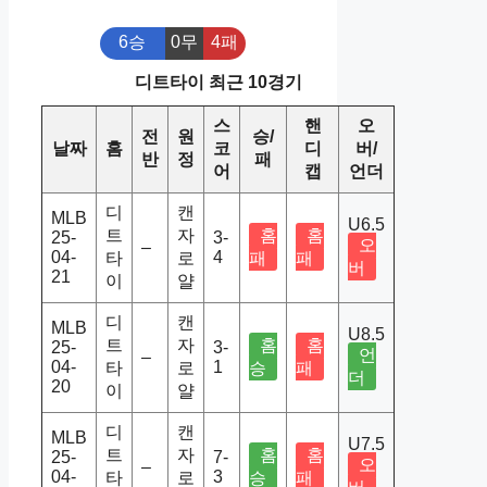
6승
0무
4패
디트타이 최근 10경기
스
핸
오
전
원
승/
날짜
홈
코
디
버/
반
정
패
어
캡
언더
디
캔
MLB
U6.5
트
자
홈
홈
25-
3-
오
–
04-
4
타
로
패
패
버
21
이
얄
디
캔
MLB
U8.5
트
자
홈
홈
25-
3-
언
–
04-
1
타
로
승
패
더
20
이
얄
디
캔
MLB
U7.5
트
자
홈
홈
25-
7-
오
–
04-
3
타
로
승
패