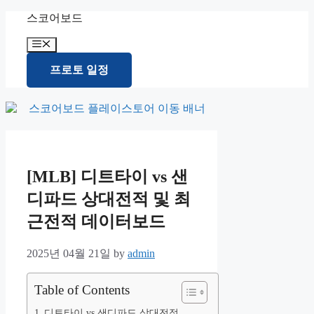
Skip
스코어보드
to
content
Menu
프로토 일정
[MLB] 디트타이 vs 샌
디파드 상대전적 및 최
근전적 데이터보드
2025년 04월 21일
by
admin
Table of Contents
디트타이 vs 샌디파드 상대전적