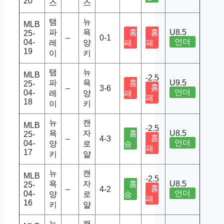
20
스
스
탬
뉴
MLB
파
욕
홈
홈
U8.5
25-
–
0-1
언더
04-
레
양
패
패
19
이
키
탬
뉴
MLB
-2.5
파
욕
홈
U9.5
25-
홈
–
3-6
언더
04-
레
양
패
패
18
이
키
뉴
캔
MLB
-2.5
욕
자
홈
U8.5
25-
홈
–
4-3
언더
04-
양
로
승
패
17
키
얄
뉴
캔
MLB
-2.5
욕
자
홈
U8.5
25-
홈
–
4-2
언더
04-
양
로
승
패
16
키
얄
뉴
캔