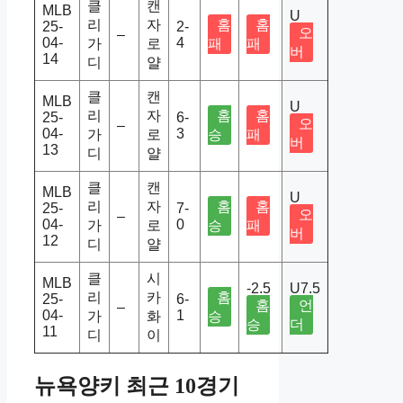
클
캔
MLB
U
리
자
홈
홈
25-
2-
오
–
04-
4
가
로
패
패
버
14
디
얄
클
캔
MLB
U
리
자
홈
홈
25-
6-
오
–
04-
3
가
로
승
패
버
13
디
얄
클
캔
MLB
U
리
자
홈
홈
25-
7-
오
–
04-
0
가
로
승
패
버
12
디
얄
클
시
MLB
-2.5
U7.5
리
카
홈
25-
6-
홈
언
–
04-
1
가
화
승
승
더
11
디
이
뉴욕양키 최근 10경기