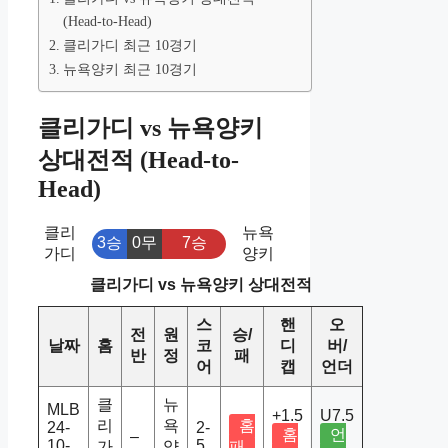
(Head-to-Head)
클리가디 최근 10경기
뉴욕양키 최근 10경기
클리가디 vs 뉴욕양키
상대전적 (Head-to-
Head)
클리
뉴욕
3승
0무
7승
가디
양키
클리가디 vs 뉴욕양키 상대전적
스
핸
오
전
원
승/
날짜
홈
코
디
버/
반
정
패
어
캡
언더
클
뉴
MLB
+1.5
U7.5
리
욕
홈
24-
2-
홈
언
–
10-
5
가
양
패