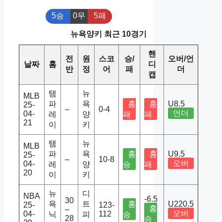
5승
0무
5패
뉴욕양키 최근 10경기
핸
전
원
스코
승/
오버/언
날짜
홈
디
반
정
어
패
더
캡
탬
뉴
MLB
파
욕
홈
홈
U8.5
25-
–
0-4
언더
04-
레
양
패
패
21
이
키
탬
뉴
MLB
파
욕
홈
홈
U9.5
25-
–
10-8
오버
04-
레
양
승
패
20
이
키
뉴
디
NBA
-6.5
30
욕
트
홈
U220.5
25-
123-
홈
–
오버
04-
112
닉
피
승
28
승