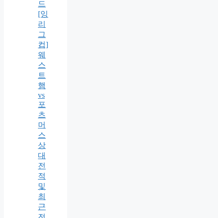
드
[잉
리
그
컵]
웨
스
트
햄
vs
포
츠
머
스
상
대
전
적
및
최
근
전