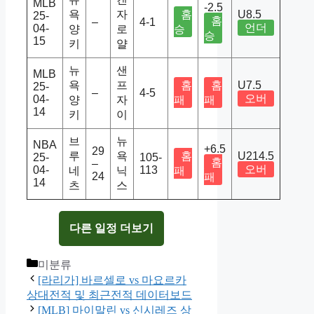
MLB
-2.5
욕
자
홈
U8.5
25-
홈
–
4-1
언더
04-
양
로
승
승
15
키
얄
뉴
샌
MLB
욕
프
홈
홈
U7.5
25-
–
4-5
오버
04-
양
자
패
패
14
키
이
브
뉴
NBA
+6.5
29
루
욕
홈
U214.5
25-
105-
홈
–
오버
04-
113
네
닉
패
24
패
14
츠
스
다른 일정 더보기
Categories
미분류
[라리가] 바르셀로 vs 마요르카
상대전적 및 최근전적 데이터보드
[MLB] 마이말린 vs 신시레즈 상