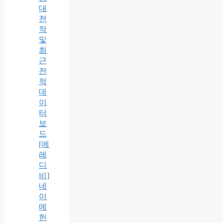
대
전
적
및
최
근
전
적
데
이
터
보
드
[에
레
디
비]
네
이
메
헌