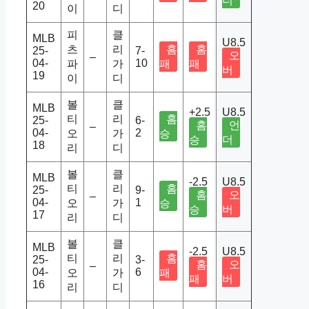
더
20
이
디
피
클
MLB
U8.5
츠
리
홈
홈
25-
7-
오
–
04-
10
파
가
패
패
버
19
이
디
볼
클
MLB
+2.5
U8.5
티
리
홈
25-
6-
홈
언
–
04-
2
오
가
승
승
더
18
리
디
볼
클
MLB
-2.5
U8.5
티
리
홈
25-
9-
홈
오
–
04-
1
오
가
승
승
버
17
리
디
볼
클
MLB
-2.5
U8.5
티
리
홈
25-
3-
홈
오
–
04-
6
오
가
패
패
버
16
리
디