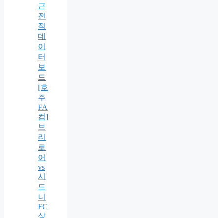
근
전
적
데
이
터
보
드
[호
주
FA
컵]
브
리
로
어
vs
시
드
니
FC
상