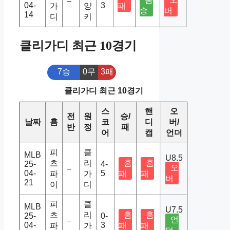
–
04-
3
가
양
패
승
버
14
디
키
클리가디 최근 10경기
7승
0무
3패
클리가디 최근 10경기
스
핸
오
전
원
승/
날짜
홈
코
디
버/
반
정
패
어
캡
언더
피
클
MLB
U8.5
츠
리
홈
홈
25-
4-
오
–
04-
5
파
가
패
패
버
21
이
디
피
클
MLB
U7.5
츠
리
홈
홈
25-
0-
언
–
04-
3
파
가
패
패