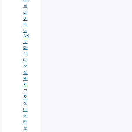
브
라
이
턴
vs
AS
로
마
상
대
전
적
및
최
근
전
적
데
이
터
보