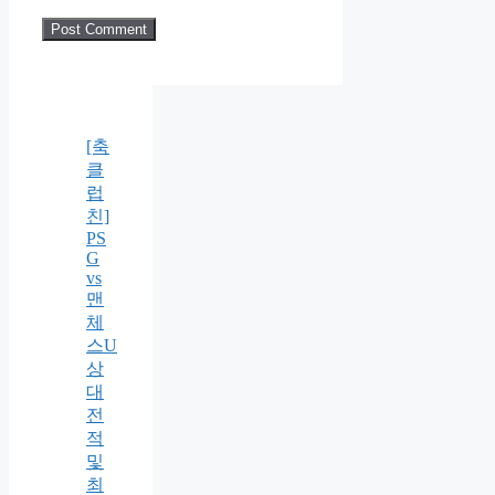
[축
클
럽
친]
PS
G
vs
맨
체
스U
상
대
전
적
및
최