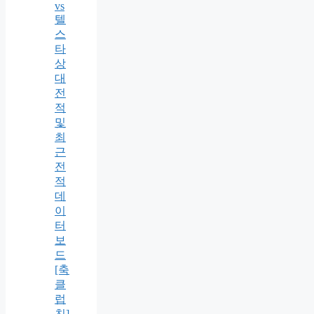
vs
텔
스
타
상
대
전
적
및
최
근
전
적
데
이
터
보
드
[축
클
럽
친]