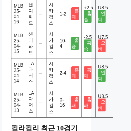
샌
시
MLB
+2.5
U8.5
디
카
홈
25-
홈
언
–
1-2
04-
파
컵
패
승
더
16
드
스
샌
시
MLB
-2.5
U7.5
디
카
홈
25-
10-
홈
오
–
04-
4
파
컵
승
승
버
15
드
스
LA
시
MLB
U8.5
다
카
홈
홈
25-
언
–
2-4
저
04-
컵
패
패
더
14
스
스
LA
시
MLB
U8.5
다
카
홈
홈
25-
0-
오
–
저
04-
16
컵
패
패
버
13
스
스
필라필리 최근 10경기