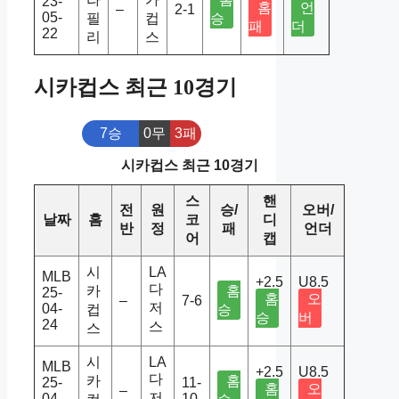
23-
홈
언
–
2-1
05-
필
컵
승
패
더
22
리
스
시카컵스 최근 10경기
7승
0무
3패
시카컵스 최근 10경기
스
핸
전
원
승/
오버/
날짜
홈
코
디
반
정
패
언더
어
캡
시
LA
MLB
+2.5
U8.5
다
카
홈
25-
홈
오
–
7-6
저
04-
컵
승
승
버
24
스
스
시
LA
MLB
+2.5
U8.5
다
카
홈
25-
11-
홈
오
–
저
04-
10