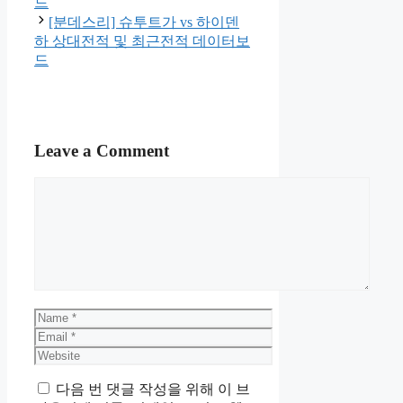
드
[분데스리] 슈투트가 vs 하이덴
하 상대전적 및 최근전적 데이터보
드
Leave a Comment
Comment
Name
Email
Website
다음 번 댓글 작성을 위해 이 브