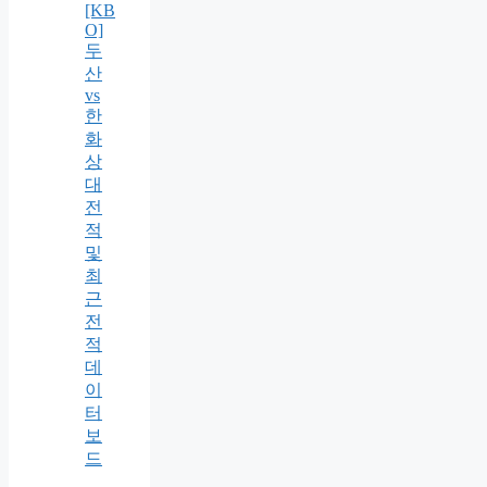
[KB
O]
두
산
vs
한
화
상
대
전
적
및
최
근
전
적
데
이
터
보
드