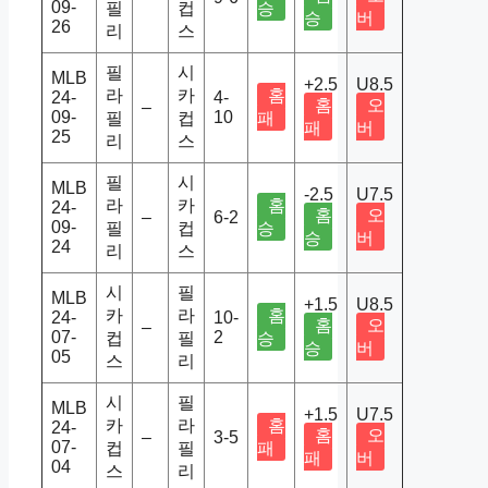
09-
필
컵
승
승
버
26
리
스
필
시
MLB
+2.5
U8.5
라
카
홈
24-
4-
홈
오
–
09-
10
필
컵
패
패
버
25
리
스
필
시
MLB
-2.5
U7.5
라
카
홈
24-
홈
오
–
6-2
09-
필
컵
승
승
버
24
리
스
시
필
MLB
+1.5
U8.5
카
라
홈
24-
10-
홈
오
–
07-
2
컵
필
승
승
버
05
스
리
시
필
MLB
+1.5
U7.5
카
라
홈
24-
홈
오
–
3-5
07-
컵
필
패
패
버
04
스
리