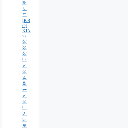
터
보
드
[KB
O]
KIA
vs
삼
성
상
대
전
적
및
최
근
전
적
데
이
터
보