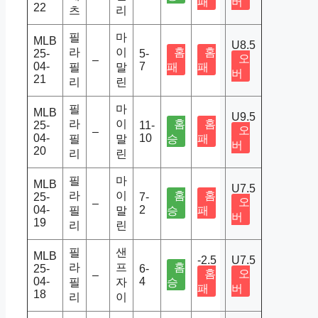
패
버
22
츠
리
필
마
MLB
U8.5
라
이
홈
홈
25-
5-
오
–
04-
7
필
말
패
패
버
21
리
린
필
마
MLB
U9.5
라
이
홈
홈
25-
11-
오
–
04-
10
필
말
승
패
버
20
리
린
필
마
MLB
U7.5
라
이
홈
홈
25-
7-
오
–
04-
2
필
말
승
패
버
19
리
린
필
샌
MLB
-2.5
U7.5
라
프
홈
25-
6-
홈
오
–
04-
4
필
자
승
패
버
18
리
이