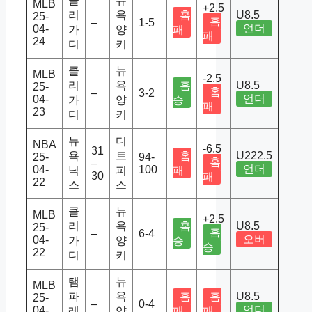
클
뉴
MLB
+2.5
리
욕
홈
U8.5
25-
홈
–
1-5
언더
04-
가
양
패
패
24
디
키
클
뉴
MLB
-2.5
리
욕
홈
U8.5
25-
홈
–
3-2
언더
04-
가
양
승
패
23
디
키
뉴
디
NBA
-6.5
31
욕
트
홈
U222.5
25-
94-
홈
–
언더
04-
100
닉
피
패
30
패
22
스
스
클
뉴
MLB
+2.5
리
욕
홈
U8.5
25-
홈
–
6-4
오버
04-
가
양
승
승
22
디
키
탬
뉴
MLB
파
욕
홈
홈
U8.5
25-
–
0-4
언더
04-
레
양
패
패