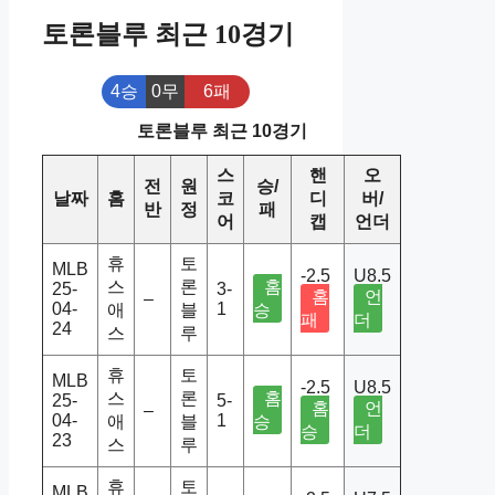
토론블루 최근 10경기
4승
0무
6패
토론블루 최근 10경기
스
핸
오
전
원
승/
날짜
홈
코
디
버/
반
정
패
어
캡
언더
휴
토
MLB
-2.5
U8.5
스
론
홈
25-
3-
홈
언
–
04-
1
애
블
승
패
더
24
스
루
휴
토
MLB
-2.5
U8.5
스
론
홈
25-
5-
홈
언
–
04-
1
애
블
승
승
더
23
스
루
휴
토
MLB