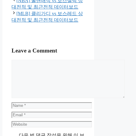
[NBA] 올랜매직 vs 보스셀틱 상
대전적 및 최근전적 데이터보드
[MLB] 클리가디 vs 보스레드 상
대전적 및 최근전적 데이터보드
Leave a Comment
Comment
Name
Email
Website
다음 번 댓글 작성을 위해 이 브