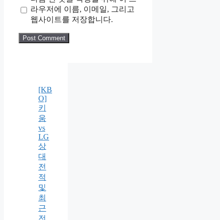
라우저에 이름, 이메일, 그리고
웹사이트를 저장합니다.
[KB
O]
키
움
vs
LG
상
대
전
적
및
최
근
전