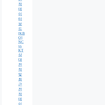
적
데
이
터
보
드
[KB
O]
NC
vs
KT
상
대
전
적
및
최
근
전
적
데
이